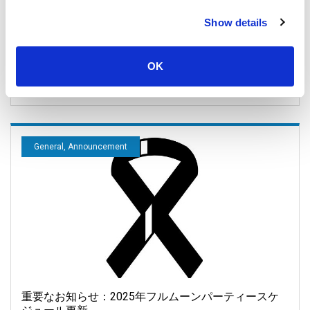
タイ湾（サムイ島、パンガン島、タオ島、スラタニ）
Show details
の天気と潮見表
OK
16 November 2025
すべての場所
General, Announcement
重要なお知らせ：2025年フルムーンパーティースケ