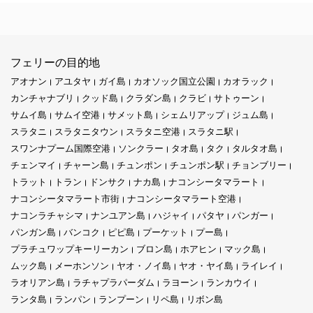
フェリーの目的地
アオナン
アユタヤ
ガイ島
カオソック国立公園
カオラック
カンチャナブリ
クッド島
クラダン島
クラビ
サトゥーン
サムイ島
サムイ空港
サメット島
シェムリアップ
ジュム島
スラタニ
スラタニタウン
スラタニ空港
スラタニ駅
スワンナプーム国際空港
ソンクラー
タオ島
タク
タルタオ島
チェンマイ
チャーン島
チュンポン
チュンポン駅
チョンブリー
トラット
トラン
ドンサク
ナカ島
ナコンシータマラート
ナコンシータマラート市街
ナコンシータマラート空港
ナコンラチャシマ
ナンユアン島
ハジャイ
パタヤ
パンガー
パンガン島
バンコク
ピピ島
プーケット
プー島
プラチュワップキーリーカン
ブロン島
ホアヒン
マック島
ムック島
メーホンソン
ヤオ・ノイ島
ヤオ・ヤイ島
ライレイ
ラオリアン島
ラチャプラパーダム
ラヨーン
ランカウイ
ランタ島
ランパン
ランプーン
リペ島
リボン島