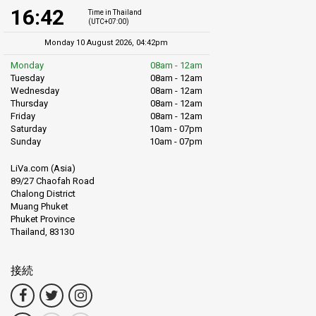
16:42
Time in Thailand
(UTC+07:00)
Monday 10 August 2026, 04:42pm
Monday
08am - 12am
Tuesday
08am - 12am
Wednesday
08am - 12am
Thursday
08am - 12am
Friday
08am - 12am
Saturday
10am - 07pm
Sunday
10am - 07pm
LiVa.com (Asia)
89/27 Chaofah Road
Chalong District
Muang Phuket
Phuket Province
Thailand, 83130
接続