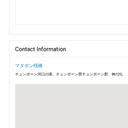
静かな公園から息をのむような絶景まで、ラン・スアンは豊かな
ラン・スアンは自然の遊び場です。 探検は陸地だけにとどまり
マタフォン桟橋から出発し、豊かな文化と美しい景観に恵まれた
サラのパウダーサンドと穏やかな波が特徴の静かなビーチは、リ
6月20日には、沿岸の村ハット・サイで毎年恒例の海辺の祭り
間を通じて観光客が訪れます。しかし、6月20日の祭りは格別
Contact Information
い声と音楽が響き渡り、地元の人々にも観光客にも忘れられない
チュンポン国立公園には豊かな森林と野生動物が生息しています
マタポン桟橋
ができます。 静かな場所をお探しなら、ハット・トゥン・ウア
チュンポーン河口の港、チュンポーン県チュンポーン郡、86120。
マタフォン桟橋はタイ湾の特別な場所です。単なる鉄道の駅で
を旅行する際には、マタフォン桟橋を頼れるガイドとして考えて
知っておくと便利な情報:
場所:
マタフォン桟橋はタイ湾の魅力的な海岸線沿いに理想的に
交通:
このハブは、さまざまなバスターミナルとシームレスに統