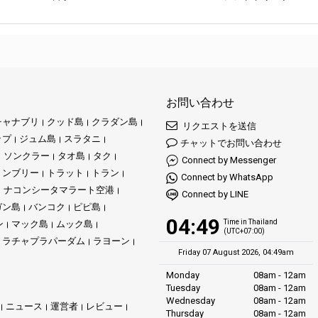
お問い合わせ
チャナブリ
クッド島
クラダン島
リクエストを送信
ップ
ジュム島
スラタニ
チャットでお問い合わせ
ソンクラー
タオ島
タク
Connect by Messenger
ョンブリー
トラット
トラン
Connect by WhatsApp
ナコンシータマラート空港
Connect by LINE
ガン島
バンコク
ピピ島
04:49
Time in Thailand
ン
マック島
ムック島
(UTC+07:00)
ラチャプラパーダム
ラヨーン
Friday 07 August 2026, 04:49am
Monday
08am - 12am
Tuesday
08am - 12am
Wednesday
08am - 12am
ニュース
運営者
レビュー
Thursday
08am - 12am