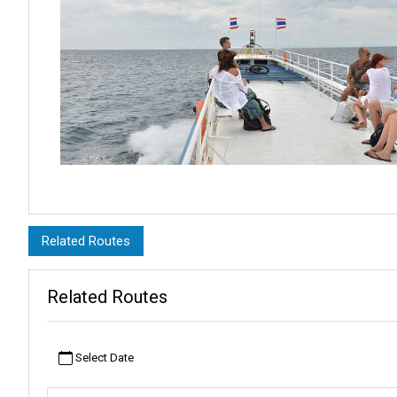
さらに、マタフォン埠頭から、素晴らしいタオ島への旅に出か
Related Routes
魅力があります。ここは、数多くの他の観光スポットへのアクセ
うっそうとした森林や、魅惑的なテラス状に流れ落ちる滝を思い
Related Routes
名なのは、ダイビングスポットであるHTMSマタフォンです。
第二次世界大戦中、タイ王国海軍は東南アジアの勢力図が変化
を宣言していたタイですが、その戦略的位置から、戦争に巻き
Select Date
守るために戦い、この地域の戦争の流れを形作る重要な作戦に従