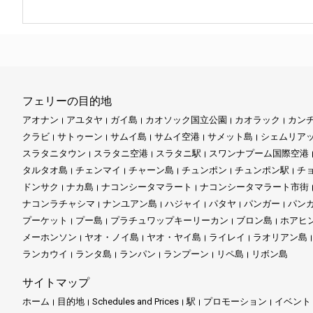
フェリーの目的地
アオナン
アユタヤ
ガイ島
カオソック国立公園
カオラック
カン
クラビ
サトゥーン
サムイ島
サムイ空港
サメット島
シェムリア
スラタニタウン
スラタニ空港
スラタニ駅
スワンナプーム国際空港
タルタオ島
チェンマイ
チャーン島
チュンポン
チュンポン駅
チ
ドンサク
ナカ島
ナコンシータマラート
ナコンシータマラート市街
ナコンラチャシマ
ナンユアン島
ハジャイ
パタヤ
パンガー
パン
プーケット
プー島
プラチュワップキーリーカン
ブロン島
ホアヒ
メーホンソン
ヤオ・ノイ島
ヤオ・ヤイ島
ライレイ
ラオリアン島
ランカウイ
ランタ島
ランパン
ランプーン
リペ島
リボン島
サイトマップ
ホーム
目的地
Schedules and Prices
駅
プロモーション
イベント