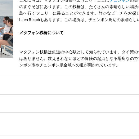
こんにちは、マタフォン桟橋へようこそ！ここは
チュンポン
の美
のすぐそばにあります。この桟橋は、たくさんの素晴らしい場所
島へ行くフェリーに乗ることができます。静かなビーチをお探しな
Laen Beachもあります。この場所は、チュンポン周辺の素晴
メタフォン桟橋について
マタフォン桟橋は鉄道の中心駅として知られています。タイ湾の
はありません。数えきれないほどの冒険の起点となる場所なので
ンポン市やチュンポン県全域への道が開かれています。
けることもできます。この小さな島には、きらめく白い砂浜と、ダイビングを
スポイントでもあるのです。チュンポンの北には、緑豊かなチュンポン国立
浮かべてみてください。ダイバーの楽園:パタヤの難破船、生態系の保護を
する中で重要な役割を果たしました。戦火がタイの国境にまで及ぶと、タイ王
込まれることは避けられませんでした。タイ王国海軍は、この困難な地政学上
事しました。この時期は、タイ海軍の不屈の精神と献身が示され、タイの軍