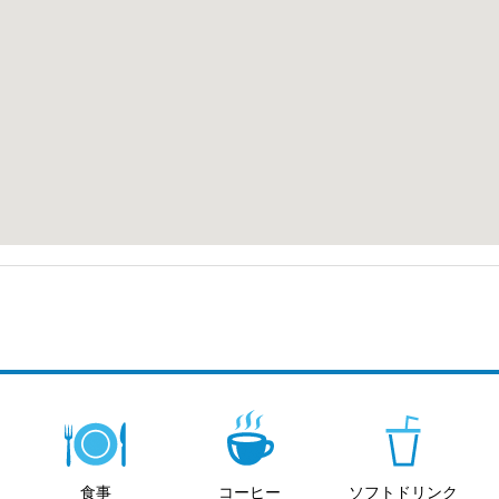
ます。
野生生物を擁する自然愛好家の楽園です。
始まります。
寄せる静かな海岸で、心休まるひとときを提供します。
食事
コーヒー
ソフトドリンク