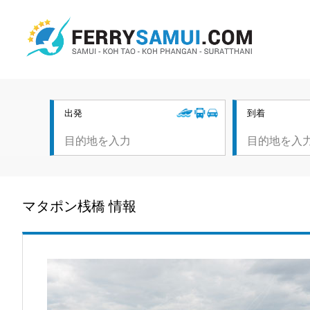
出発
到着
マタポン桟橋 情報