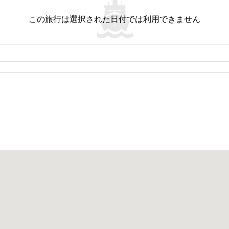
自然体験をお約束します。 都会の喧騒から逃れることができます。 トレッ
ません。
この旅行は選択された日付では利用できません
隣接するスラタニ県まで足を延ばしてみましょう。 癒しを求める人には、ハ
ラックスに最適な場所です。 探索する目的地:タオ島:その澄んだ海に飛び込
が開催され、活気に満ちたお祭り騒ぎとなりました。絵のように美しいビーチ
です。伝統舞踊、シーフード料理、村人の温かいもてなしが融合した独特の雰
一日となります。
。 自然のままの環境で動物たちを観察することができます。 そこからそれ
・レアンは静かなビーチです。 穏やかな時間を過ごすのに最適です。
はなく、美しいビーチ、素晴らしいダイビングスポット、静かなハット・トゥ
みてください。素晴らしい冒険と思い出への道を示してくれます。
位置しています。
合されており、チュンポン市とその周辺へのスムーズな移動を保証します。