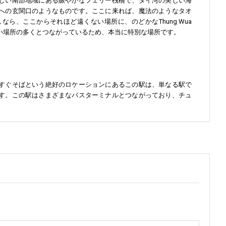
しい南部地域にある賑やかなフェリー桟橋で、タイ湾の美しい海
への玄関口のようなものです。ここに来れば、魔法のようなタオ
ら、ここからそれほど遠くない場所に、のどかなThung Wua
らしい場所の多くとつながっているため、本当に特別な場所です。
すぐそばという絶好のロケーションにあるこの駅は、単なる駅で
す。この駅はさまざまなバスターミナルとつながっており、チュ
待つ海洋生物の宝庫があります。マタフォン埠頭には、まだまだ
公園が広がっています。
目的として意図的に沈められた人工のサンゴ礁。この地域で特に有
国海軍は自国の海を守らなければなりませんでした。当初は中立
の海域を航行する上で不可欠な存在でした。タイは自国の主権を
事史における重要な一章となりました。