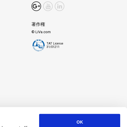
著作権
© LiVa.com
TAT License
31/01211
OK