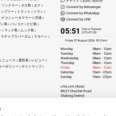
チャットでお問い合わせ
ソンクラー
タオ島
タク
Connect by Messenger
ョンブリー
トラット
トラン
Connect by WhatsApp
ナコンシータマラート空港
Connect by LINE
ガン島
バンコク
ピピ島
05:51
Time in Thailand
ン
マック島
ムック島
(UTC+07:00)
ラチャプラパーダム
ラヨーン
Friday 07 August 2026, 05:51am
Monday
08am - 12am
Tuesday
08am - 12am
Wednesday
08am - 12am
ニュース
運営者
レビュー
Thursday
08am - 12am
キーポリシー
サイトマップ
Friday
08am - 12am
Saturday
10am - 07pm
Sunday
10am - 07pm
LiVa.com (Asia)
89/27 Chaofah Road
Chalong District
Muang Phuket
Phuket Province
s
Thailand, 83130