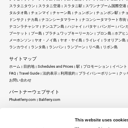
スラタニタウン
スラタニ空港
スラタニ駅
スワンナプーム国際空港
タルタオ島
チェンマイ
チャーン島
チュンポン
チュンポン駅
チ
ドンサク
ナカ島
ナコンシータマラート
ナコンシータマラート市街
ナコンラチャシマ
ナンユアン島
ハジャイ
パタヤ
パンガー
パン
プーケット
プー島
プラチュワップキーリーカン
ブロン島
ホアヒ
メーホンソン
ヤオ・ノイ島
ヤオ・ヤイ島
ライレイ
ラオリアン島
ランカウイ
ランタ島
ランパン
ランプーン
リペ島
リボン島
サイトマップ
ホーム
目的地
Schedules and Prices
駅
プロモーション
イベント
FAQ
Travel Guide
法的表示
利用規約
プライバシーポリシー
クッ
お問い合わせ
パートナーウェブサイト
Phuketferry.com
Baliferry.com
パートナーサービス
パートナーセンター
パートナーになる
Travel Agent Program
This website uses cookie