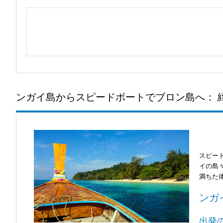
ンガイ島からスピードボートでブロン島へ： 
スピー
イの島
満ちた
ンガ
出発