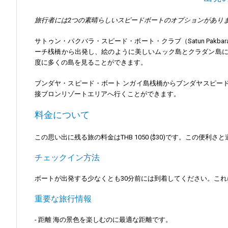
旅行者には2つの素晴らしいスピードボートのオプションがあり
サトゥン・パクバラ・スピード・ボート・クラブ（Satun Pakb
ーチ桟橋から出発し、絵のように美しいムック島とクラダン島
度に多くの島を見ることができます。
ブンダヤ・スピード・ボート ンガイ島桟橋からブンダヤスピー
接ブロンリゾートエリアへ行くことができます。
料金について
この思い出に残る旅の料金はTHB 1050 ($30)です。この便
チェックイン方法
ボートが出発する少なくとも30分前には到着してください。こ
重要な旅行情報
- 距離 海の景色を楽しむのに最適な距離です。