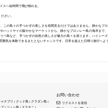
ダイスへ短時間で飛び移れる。
びください。
は、この島々の手つかずの美しさを垣間見るだけではありません。静かなブロ
ンやハットヤイの賑やかなマーケットから、静かなブロンレー島の海岸まで、
、リペ島など、手つかずの自然の美しさが魅力の島々を巡ります。ハイシーズ
雰囲気を体験できるまたとないチャンスです。日常を超えた日帰り旅行へよ
お問い合わせ
チャナブリ
クッド島
クラダン島
リクエストを送信
ップ
ジュム島
スラタニ