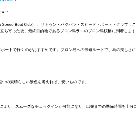
ます：
ara Speed Boat Club）： サトゥン・パクバラ・スピード・ボート・
に立ち寄った後、最終目的地であるブロン島ラエのブロン島桟橋に到着します
ドボートで行くのがおすすめです。ブロン島への最短ルートで、島の美しさ
利さと道中の素晴らしい景色を考えれば、安いものです。
れにより、スムーズなチェックインが可能になり、出発までの準備時間を十分