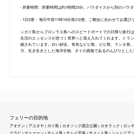
- 所要時間：所要時間は約1時間25分。パラダイスから別のパラ
- 1日2便： 毎日午前11時10分発の2便。ご都合に合わせてお選
ンガイ島からブロンラエ島へのスピードボートでの日帰り旅行
生活のエッセンスが息づく世界へと迎え入れてくれます。トラ
縮されています。白い砂浜、有名なピピ島、ピピ島、ランタ島
力、生き生きとした海洋生物、タイの真髄であるのんびりとした
フェリーの目的地
アオナン
アユタヤ
ガイ島
カオソック国立公園
カオラック
カン
クラビ
サトゥーン
サムイ島
サムイ空港
サメット島
シェムリア