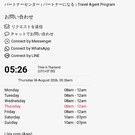
パートナーセンター
パートナーになる
Travel Agent Program
お問い合わせ
リクエストを送信
チャットでお問い合わせ
Connect by Messenger
Connect by WhatsApp
Connect by LINE
05:26
Time in Thailand
(UTC+07:00)
Thursday 06 August 2026, 05:26am
Monday
08am - 12am
Tuesday
08am - 12am
Wednesday
08am - 12am
Thursday
08am - 12am
Friday
08am - 12am
Saturday
10am - 07pm
Sunday
10am - 07pm
LiVa.com (Asia)