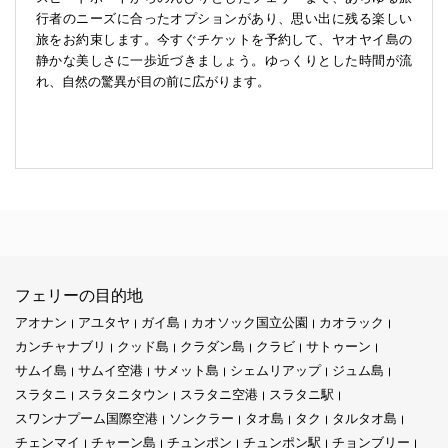
行者のニーズに合ったオプションがあり、思い出に残る楽しい
旅をお約束します。今すぐチケットを予約して、ヤオヤイ島の
静かな美しさに一歩近づきましょう。ゆっくりとした時間が流
れ、自然の驚異が目の前に広がります。
フェリーの目的地
アオナン
アユタヤ
ガイ島
カオソック国立公園
カオラック
カンチャナブリ
クッド島
クラダン島
クラビ
サトゥーン
サムイ島
サムイ空港
サメット島
シェムリアップ
ジュム島
スラタニ
スラタニタウン
スラタニ空港
スラタニ駅
スワンナプーム国際空港
ソンクラー
タオ島
タク
タルタオ島
チェンマイ
チャーン島
チュンポン
チュンポン駅
チョンブリー