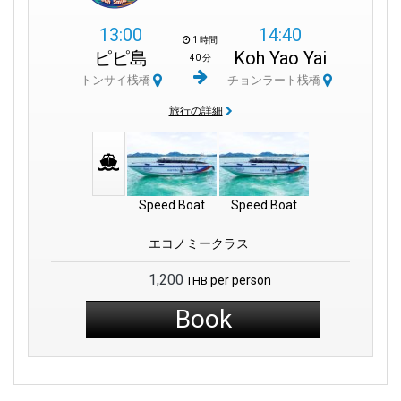
13:00
14:40
1 時間
ピピ島
Koh Yao Yai
40 分
トンサイ桟橋
チョンラート桟橋
旅行の詳細
Speed Boat
Speed Boat
エコノミークラス
1,200
per person
THB
Book