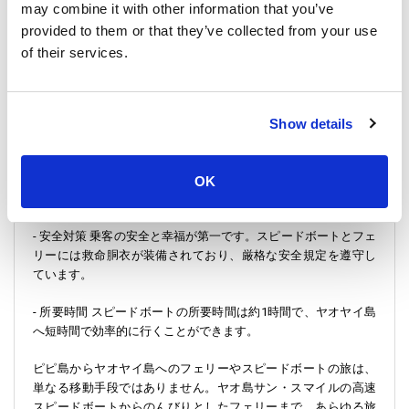
may combine it with other information that you’ve
チェックイン方法
provided to them or that they’ve collected from your use
of their services.
スムーズなご出発のため、ご出発予定時刻の30分前までにトン
サイ桟橋にてチェックインをお済ませください。チェックイン
カウンターは桟橋にあり、わかりやすく便利です。
Show details
重要なお知らせ
- 手荷物許容量 通常のチケット料金には、お一人様20kgまでの
OK
手荷物許容量が含まれています。
- 安全対策 乗客の安全と幸福が第一です。スピードボートとフェ
リーには救命胴衣が装備されており、厳格な安全規定を遵守し
ています。
- 所要時間 スピードボートの所要時間は約1時間で、ヤオヤイ島
へ短時間で効率的に行くことができます。
ピピ島からヤオヤイ島へのフェリーやスピードボートの旅は、
単なる移動手段ではありません。ヤオ島サン・スマイルの高速
スピードボートからのんびりとしたフェリーまで、あらゆる旅