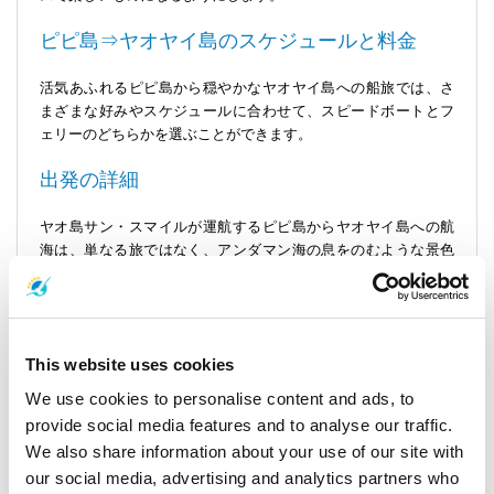
ピピ島⇒ヤオヤイ島のスケジュールと料金
活気あふれるピピ島から穏やかなヤオヤイ島への船旅では、さ
まざまな好みやスケジュールに合わせて、スピードボートとフ
ェリーのどちらかを選ぶことができます。
出発の詳細
ヤオ島サン・スマイルが運航するピピ島からヤオヤイ島への航
海は、単なる旅ではなく、アンダマン海の息をのむような景色
に浸るための招待状です。毎日運航しているので、ご都合に合
わせて渡ることができます。
スピードボート： 最も速く、最も爽快な旅の方法です。午前
This website uses cookies
11:00、午後13:00、午後15:00に出発し、1時間40分でチョンラー
ド桟橋に到着します。
We use cookies to personalise content and ads, to
料金
provide social media features and to analyse our traffic.
We also share information about your use of our site with
スピードボートのチケット お一人様1,150THBで、目的地まで迅
our social media, advertising and analytics partners who
速な直行便です。