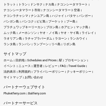
トラット
トラン
ドンサク
ナカ島
ナコンシータマラート
ナコンシータマラート市街
ナコンシータマラート空港
ナコンラチャシマ
ナンユアン島
ハジャイ
パタヤ
パンガー
パンガン島
バンコク
ピピ島
プーケット
プー島
プラチュワップキーリーカン
ブロン島
ホアヒン
マック島
ムック島
メーホンソン
ヤオ・ノイ島
ヤオ・ヤイ島
ライレイ
ラオリアン島
ラチャプラパーダム
ラヨーン
ランカウイ
ランタ島
ランパン
ランプーン
リペ島
リボン島
サイトマップ
ホーム
目的地
Schedules and Prices
駅
プロモーション
イベント
ニュース
運営者
レビュー
FAQ
Travel Guide
法的表示
利用規約
プライバシーポリシー
クッキーポリシー
サイトマップ
お問い合わせ
パートナーウェブサイト
Phuketferry.com
Baliferry.com
パートナーサービス