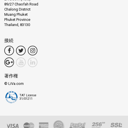
89/27 Chaofah Road
Chalong District
Muang Phuket
Phuket Province
Thailand, 83130
接続
著作権
© LiVa.com
TAT License
31/01211