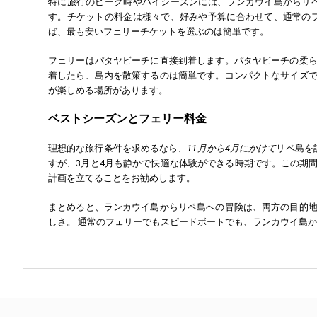
特に旅行のピーク時やハイシーズンには、ランカウイ島からリ
す。チケットの料金は様々で、好みや予算に合わせて、通常の
ば、最も安いフェリーチケットを選ぶのは簡単です。
フェリーはパタヤビーチに直接到着します。パタヤビーチの柔
着したら、島内を散策するのは簡単です。コンパクトなサイズ
が楽しめる場所があります。
ベストシーズンとフェリー料金
理想的な旅行条件を求めるなら、
11月から4月にかけて
リペ島を
すが、3月と4月も静かで快適な体験ができる時期です。この期
計画を立てることをお勧めします。
まとめると、ランカウイ島からリペ島への冒険は、両方の目的
しさ。 通常のフェリーでもスピードボートでも、ランカウイ島