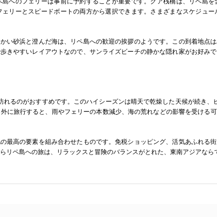
ペ島へのフェリーは事前に予約することが重要です。クア桟橋は、リペ島を
フェリーとスピードボートの両方から選択できます。さまざまなスケジュー
らかい砂浜と澄んだ海は、リペ島への歓迎の挨拶のようです。この到着地点は
で歩きやすいレイアウトなので、サンライズビーチの静かな隠れ家がお好みで
訪れるのがおすすめです。このハイシーズンは晴天で乾燥した天候が続き、ビ
間外に旅行すると、雨やフェリーの本数減少、海の荒れなどの影響を受ける
地の最高の要素を組み合わせたものです。免税ショッピング、活気あふれる街
からリペ島への旅は、リラックスと冒険のバランスがとれた、東南アジアなら