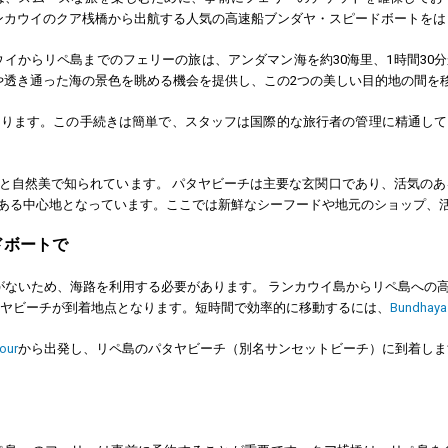
ンカウイのクア桟橋から出航する人気の高速船ブンダヤ・スピードボートをは
ウイからリペ島までのフェリーの旅は、アンダマン海を約30海里、1時間30
や透き通った海の景色を眺める機会を提供し、この2つの美しい目的地の間を
なります。この手続きは簡単で、スタッフは国際的な旅行者の管理に精通して
と自然美で知られています。 パタヤビーチは主要な玄関口であり、活気のあ
ある中心地となっています。ここでは新鮮なシーフードや地元のショップ、
ドボートで
がないため、海路を利用する必要があります。 ランカウイ島からリペ島への
ヤビーチが到着地点となります。短時間で効率的に移動するには、
Bundhaya
our
から出発し、リペ島のパタヤビーチ（別名サンセットビーチ）に到着します