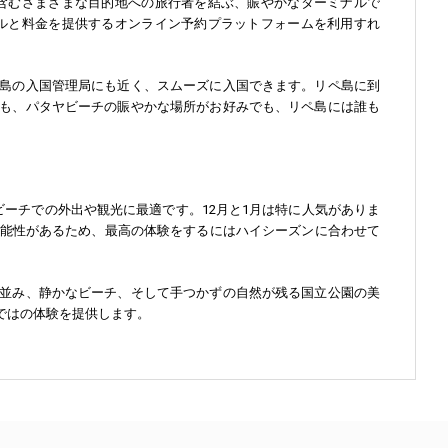
含むさまざまな目的地への旅行者を結ぶ、賑やかなターミナルで
ルと料金を提供するオンライン予約プラットフォームを利用すれ
島の入国管理局にも近く、スムーズに入国できます。リペ島に到
も、パタヤビーチの賑やかな場所がお好みでも、リペ島には誰も
ーチでの外出や観光に最適です。12月と1月は特に人気がありま
可能性があるため、最高の体験をするにはハイシーズンに合わせて
並み、静かなビーチ、そして手つかずの自然が残る国立公園の美
ではの体験を提供します。