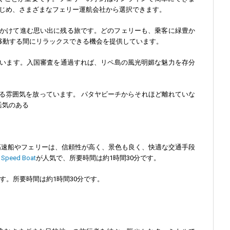
じめ、さまざまなフェリー運航会社から選択できます。
分かけて進む思い出に残る旅です。どのフェリーも、乗客に緑豊か
移動する間にリラックスできる機会を提供しています。
います。入国審査を通過すれば、リペ島の風光明媚な魅力を存分
る雰囲気を放っています。 パタヤビーチからそれほど離れていな
活気のある
高速船やフェリーは、信頼性が高く、景色も良く、快適な交通手段
 Speed Boat
が人気で、所要時間は約1時間30分です。
。所要時間は約1時間30分です。