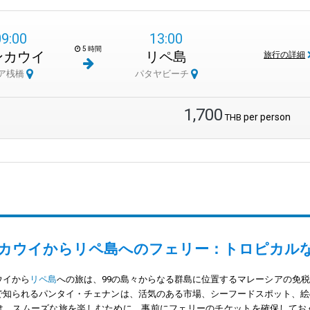
09:00
13:00
5 時間
ンカウイ
リペ島
旅行の詳細
ア桟橋
パタヤビーチ
1,700
per person
THB
カウイからリペ島へのフェリー：トロピカル
ウイから
リペ島
への旅は、99の島々からなる群島に位置するマレーシアの免
で知られるパンタイ・チェナンは、活気のある市場、シーフードスポット、絵
は、スムーズな旅を楽しむために、事前にフェリーのチケットを確保してお