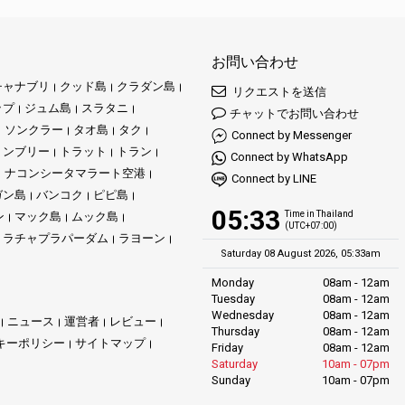
お問い合わせ
チャナブリ
クッド島
クラダン島
リクエストを送信
ップ
ジュム島
スラタニ
チャットでお問い合わせ
ソンクラー
タオ島
タク
Connect by Messenger
ョンブリー
トラット
トラン
Connect by WhatsApp
ナコンシータマラート空港
Connect by LINE
ガン島
バンコク
ピピ島
05:33
Time in Thailand
ン
マック島
ムック島
(UTC+07:00)
ラチャプラパーダム
ラヨーン
Saturday 08 August 2026, 05:33am
Monday
08am - 12am
Tuesday
08am - 12am
Wednesday
08am - 12am
ニュース
運営者
レビュー
Thursday
08am - 12am
キーポリシー
サイトマップ
Friday
08am - 12am
Saturday
10am - 07pm
Sunday
10am - 07pm