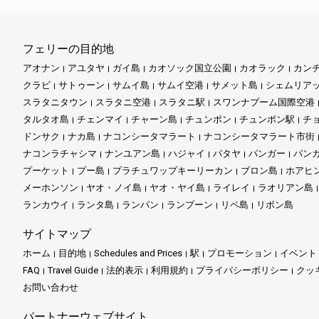
フェリーの目的地
アオナン
アユタヤ
ガイ島
カオソック国立公園
カオラック
カン
クラビ
サトゥーン
サムイ島
サムイ空港
サメット島
シェムリア
スラタニタウン
スラタニ空港
スラタニ駅
スワンナプーム国際空港
タルタオ島
チェンマイ
チャーン島
チュンポン
チュンポン駅
チ
ドンサク
ナカ島
ナコンシータマラート
ナコンシータマラート市街
ナコンラチャシマ
ナンユアン島
ハジャイ
パタヤ
パンガー
パン
プーケット
プー島
プラチュワップキーリーカン
ブロン島
ホアヒ
メーホンソン
ヤオ・ノイ島
ヤオ・ヤイ島
ライレイ
ラオリアン島
ランカウイ
ランタ島
ランパン
ランプーン
リペ島
リボン島
サイトマップ
ホーム
目的地
Schedules and Prices
駅
プロモーション
イベント
FAQ
Travel Guide
法的表示
利用規約
プライバシーポリシー
クッ
お問い合わせ
パートナーウェブサイト