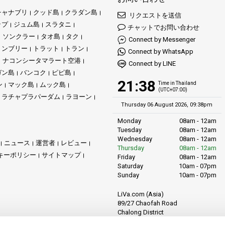
チャナブリ
クッド島
クラダン島
リクエストを送信
ップ
ジュム島
スラタニ
チャットでお問い合わせ
ソンクラー
タオ島
タク
Connect by Messenger
ョンブリー
トラット
トラン
Connect by WhatsApp
ナコンシータマラート空港
Connect by LINE
ガン島
バンコク
ピピ島
21:38
Time in Thailand
ン
マック島
ムック島
(UTC+07:00)
ラチャプラパーダム
ラヨーン
Thursday 06 August 2026, 09:38pm
Monday
08am - 12am
Tuesday
08am - 12am
Wednesday
08am - 12am
ニュース
運営者
レビュー
Thursday
08am - 12am
キーポリシー
サイトマップ
Friday
08am - 12am
Saturday
10am - 07pm
Sunday
10am - 07pm
LiVa.com (Asia)
89/27 Chaofah Road
Chalong District
Muang Phuket