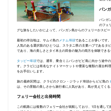
パンガ
パンガ
のフェ
グな旅をしたいかによって、パンガン島からのフェリーかスピー
最初の停泊地は、サムイ島の
メナム埠頭
であることが多いです。
人気のある選択肢のひとつは、スラタニ県の主要ハブであるタ
であり、海の美しさとタイ本土の田舎の魅力の両方を体験できる
タッピー埠頭
では、通常、乗合ミニバンがピピ島に向かう途中
す。クラビには有名なナイトマーケットや豊富な種類の屋台料
をお手伝いします。
旅の最終区間は、クラビのクロン・ジラッド埠頭からピピ島の
は、その景観の美しさから旅行者に人気があり、島が見えてくる
フェリー会社と出発時間
この航路には複数のフェリー会社が就航しており、1日を通して