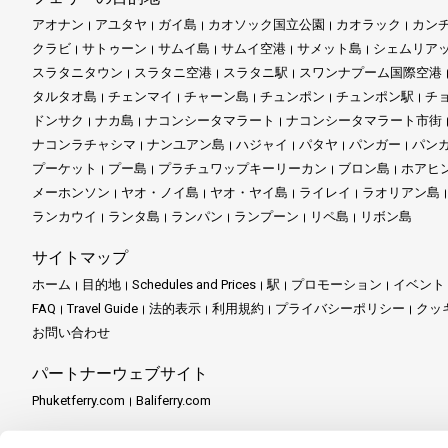
アオナン
アユタヤ
ガイ島
カオソック国立公園
カオラック
カン
クラビ
サトゥーン
サムイ島
サムイ空港
サメット島
シェムリア
スラタニタウン
スラタニ空港
スラタニ駅
スワンナプーム国際空港
タルタオ島
チェンマイ
チャーン島
チュンポン
チュンポン駅
チ
ドンサク
ナカ島
ナコンシータマラート
ナコンシータマラート市街
ナコンラチャシマ
ナンユアン島
ハジャイ
パタヤ
パンガー
パン
プーケット
プー島
プラチュワップキーリーカン
ブロン島
ホアヒ
メーホンソン
ヤオ・ノイ島
ヤオ・ヤイ島
ライレイ
ラオリアン島
ランカウイ
ランタ島
ランパン
ランプーン
リペ島
リボン島
サイトマップ
ホーム
目的地
Schedules and Prices
駅
プロモーション
イベント
FAQ
Travel Guide
法的表示
利用規約
プライバシーポリシー
クッ
お問い合わせ
パートナーウェブサイト
Phuketferry.com
Baliferry.com
パートナーサービス