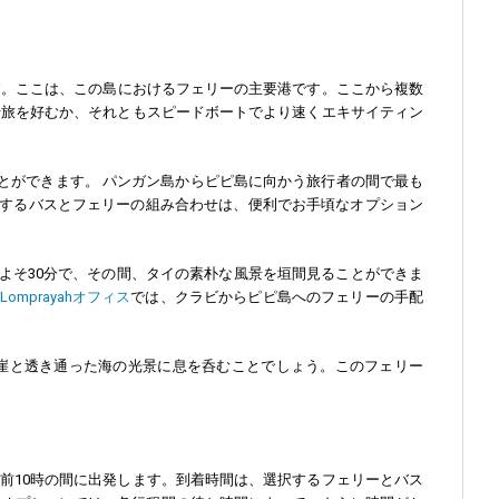
す。ここは、この島におけるフェリーの主要港です。ここから複数
船旅を好むか、それともスピードボートでより速くエキサイティン
とができます。 パンガン島からピピ島に向かう旅行者の間で最も
するバスとフェリーの組み合わせは、便利でお手頃なオプション
よそ30分で、その間、タイの素朴な風景を垣間見ることができま
g Lomprayahオフィス
では、クラビからピピ島へのフェリーの手配
崖と透き通った海の光景に息を呑むことでしょう。このフェリー
前10時の間に出発します。到着時間は、選択するフェリーとバス