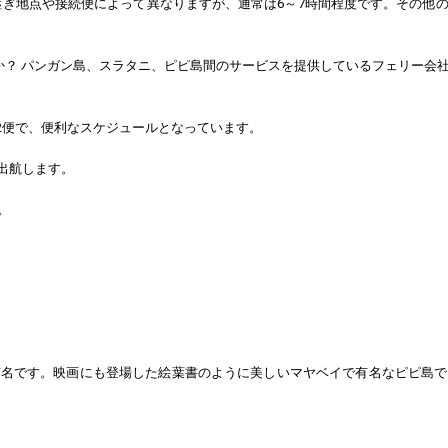
継ぎ地点や接続便によって異なりますが、通常は6～7時間程度です。その他
？ パンガン島、スラタニ、ピピ島間のサービスを提供しているフェリー会社に
は2便で、便利なスケジュールとなっています。
に出航します。
。
有名です。映画にも登場した絵葉書のように美しいマヤベイで有名なピピ島で