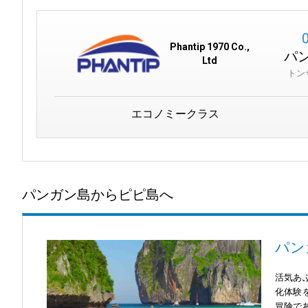
Phantip 1970 Co.,
パ
Ltd
トン
エコノミークラス
パンガン島からピピ島へ
パン
活気あ
化体験
冒険で