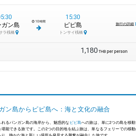
05:30
15:30
10 時間
ンガン島
ピピ島
旅行の詳細
サラ桟橋
トンサイ桟橋
1,180
per person
THB
ガン島からピピ島へ：海と文化の融合
ふれるパンガン島の海岸から、魅惑的な
ピピ島
への旅は、単に2つの島を移
を堪能できる旅です。この2つの目的地を結ぶ旅は、単なるフェリーでの移
あり、静かな海と新しい場所を発見する興奮が融合した旅です。