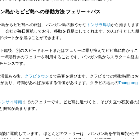
ン島からピピ島への移動方法 フェリー＋バス
ン島からピピ島への旅は、パンガン島の賑やかな
トンサラ埠頭
から始まりま
リー会社が毎日運航しており、移動を容易にしてくれます。のんびりとした
ドボートかを選ぶことができます。
下船後、別のスピードボートまたはフェリーに乗り換えてピピ島に向かうこ
ピー埠頭行きのフェリーを利用することです。パンガン島からスラタニを経由
チャンスです。
の活気ある街、
クラビタウン
まで乗客を運びます。クラビまでの移動時間はお
理があり、時間があれば探索する価値があります。クラビの地元の
Thunglon
トンサイ埠頭
までのフェリーです。ピピ島に近づくと、そびえ立つ石灰岩の
と興奮が高まります。
頻繁に運航しています。 ほとんどのフェリーは、パンガン島を午前8時から午