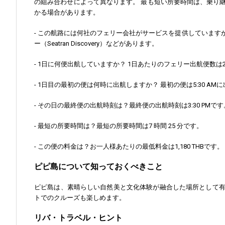
の組み合わせによって異なります。 最も短い所要時間は、乗り
かる場合があります。
- この航路には何社のフェリー会社がサービスを提供していますか
ー（Seatran Discovery）などがあります。
- 1日に何便出航していますか？ 1日あたりのフェリー出航便数
- 1日目の最初の便は何時に出航しますか？ 最初の便は5:30 AM
- その日の最終便の出航時刻は？最終便の出航時刻は3:30 PMです
- 最短の所要時間は？最短の所要時間は7 時間 25 分です。
- この便の料金は？お一人様あたりの最低料金は1,180 THBです。
ピピ島について知っておくべきこと
ピピ島は、素晴らしい自然美と文化体験が融合した場所として
トでのクルーズも楽しめます。
リバ・トラベル・ヒント