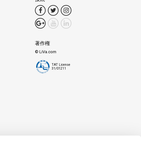
著作権
© LiVa.com
TAT License
31/01211