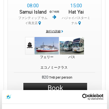
08:00
15:00
Samui Island
Hat Yai
7 時間
ファンティップ サム
ハジャイバスターミ
イ島支店
ナル
旅行の詳細
フェリー
バス
エコノミークラス
820
per person
THB
Book