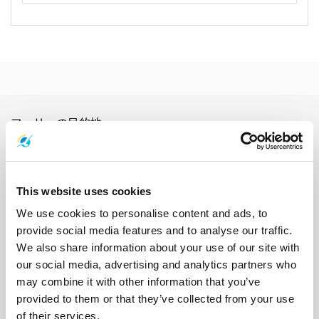
フェリーの目的地
アオナン
アユタヤ
ガイ島
カオソック国立公園
カオラック
カンチャナブリ
クッド島
クラダン島
クラビ
サトゥーン
サムイ島
サムイ空港
サメット島
シェムリアップ
ジュム島
This website uses cookies
スラタニ
スラタニタウン
スラタニ空港
スラタニ駅
スワンナプーム国際空港
ソンクラー
タオ島
タク
タルタオ島
We use cookies to personalise content and ads, to
チェンマイ
チャーン島
チュンポン
チュンポン駅
チョンブリー
provide social media features and to analyse our traffic.
トラット
トラン
ドンサク
ナカ島
ナコンシータマラート
We also share information about your use of our site with
ナコンシータマラート市街
ナコンシータマラート空港
our social media, advertising and analytics partners who
ナコンラチャシマ
ナンユアン島
ハジャイ
パタヤ
パンガー
may combine it with other information that you’ve
パンガン島
バンコク
ピピ島
プーケット
プー島
provided to them or that they’ve collected from your use
プラチュワップキーリーカン
ブロン島
ホアヒン
マック島
of their services.