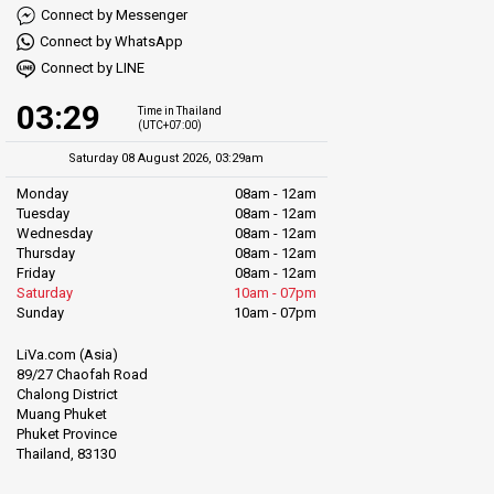
Connect by Messenger
Connect by WhatsApp
Connect by LINE
03:29
Time in Thailand
(UTC+07:00)
Saturday 08 August 2026, 03:29am
Monday
08am - 12am
Tuesday
08am - 12am
Wednesday
08am - 12am
Thursday
08am - 12am
Friday
08am - 12am
Saturday
10am - 07pm
Sunday
10am - 07pm
LiVa.com (Asia)
89/27 Chaofah Road
Chalong District
Muang Phuket
Phuket Province
Thailand, 83130