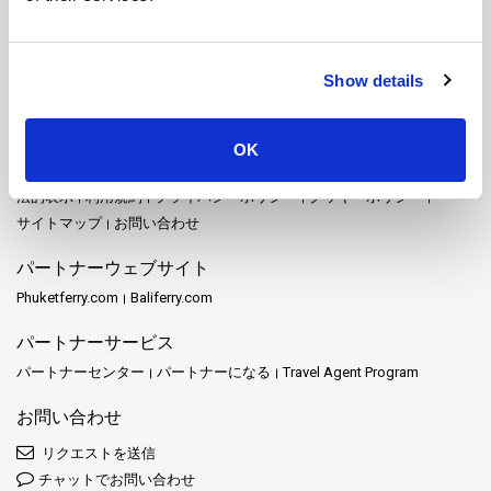
ムック島
メーホンソン
ヤオ・ノイ島
ヤオ・ヤイ島
ライレイ
ラオリアン島
ラチャプラパーダム
ラヨーン
ランカウイ
ランタ島
ランパン
ランプーン
リペ島
リボン島
Show details
サイトマップ
ホーム
目的地
Schedules and Prices
駅
プロモーション
OK
イベント
ニュース
運営者
レビュー
FAQ
Travel Guide
法的表示
利用規約
プライバシーポリシー
クッキーポリシー
サイトマップ
お問い合わせ
パートナーウェブサイト
Phuketferry.com
Baliferry.com
パートナーサービス
パートナーセンター
パートナーになる
Travel Agent Program
お問い合わせ
リクエストを送信
チャットでお問い合わせ