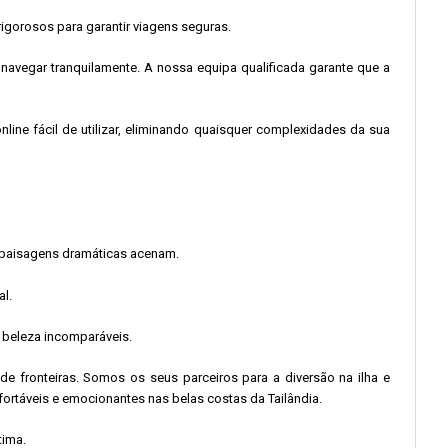
gorosos para garantir viagens seguras.
vegar tranquilamente. A nossa equipa qualificada garante que a
line fácil de utilizar, eliminando quaisquer complexidades da sua
 e paisagens dramáticas acenam.
al.
e beleza incomparáveis.
de fronteiras. Somos os seus parceiros para a diversão na ilha e
táveis ​​e emocionantes nas belas costas da Tailândia.
tima.