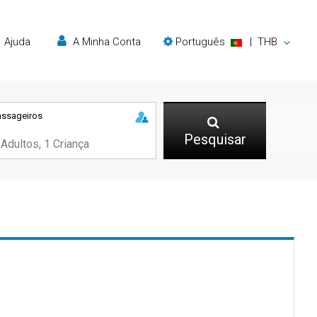
Ajuda
A Minha Conta
Português
|
THB
assageiros
Pesquisar