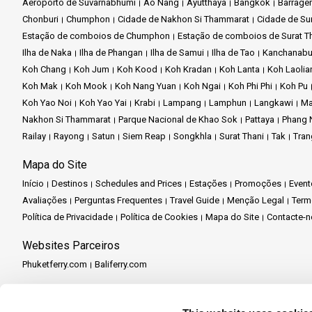
Aeroporto de Suvarnabhumi
Ao Nang
Ayutthaya
Bangkok
Barrage
Chonburi
Chumphon
Cidade de Nakhon Si Thammarat
Cidade de Sur
Estação de comboios de Chumphon
Estação de comboios de Surat T
Ilha de Naka
Ilha de Phangan
Ilha de Samui
Ilha de Tao
Kanchanabu
Koh Chang
Koh Jum
Koh Kood
Koh Kradan
Koh Lanta
Koh Laolia
Koh Mak
Koh Mook
Koh Nang Yuan
Koh Ngai
Koh Phi Phi
Koh Pu
Koh Yao Noi
Koh Yao Yai
Krabi
Lampang
Lamphun
Langkawi
Ma
Nakhon Si Thammarat
Parque Nacional de Khao Sok
Pattaya
Phang 
Railay
Rayong
Satun
Siem Reap
Songkhla
Surat Thani
Tak
Tran
Mapa do Site
Início
Destinos
Schedules and Prices
Estações
Promoções
Event
Avaliações
Perguntas Frequentes
Travel Guide
Menção Legal
Term
Política de Privacidade
Política de Cookies
Mapa do Site
Contacte-n
Websites Parceiros
Phuketferry.com
Baliferry.com
Serviços Parceiros
Central de Parceiros
Torne-se um Parceiro
Travel Agent Program