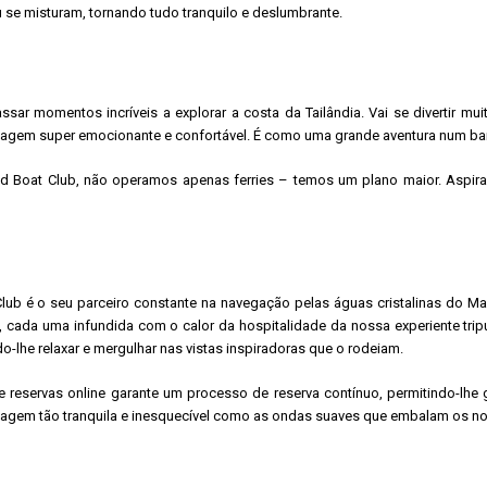
 se misturam, tornando tudo tranquilo e deslumbrante.
sar momentos incríveis a explorar a costa da Tailândia. Vai se divertir 
 viagem super emocionante e confortável. É como uma grande aventura num b
 ​​​​Boat Club, não operamos apenas ferries – temos um plano maior. Aspir
t Club é o seu parceiro constante na navegação pelas águas cristalinas do 
, cada uma infundida com o calor da hospitalidade da nossa experiente tr
lhe relaxar e mergulhar nas vistas inspiradoras que o rodeiam.
de reservas online garante um processo de reserva contínuo, permitindo-lhe 
 viagem tão tranquila e inesquecível como as ondas suaves que embalam os n