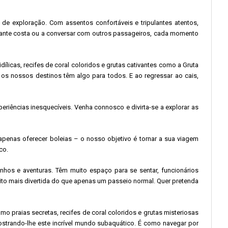
xploração. Com assentos confortáveis ​​​​e tripulantes atentos,
mbrante costa ou a conversar com outros passageiros, cada momento
icas, recifes de coral coloridos e grutas cativantes como a Gruta
 os nossos destinos têm algo para todos. E ao regressar ao cais,
eriências inesquecíveis. Venha connosco e divirta-se a explorar as
penas oferecer boleias – o nosso objetivo é tornar a sua viagem
co.
hos e aventuras. Têm muito espaço para se sentar, funcionários
to mais divertida do que apenas um passeio normal. Quer pretenda
praias secretas, recifes de coral coloridos e grutas misteriosas
strando-lhe este incrível mundo subaquático. É como navegar por