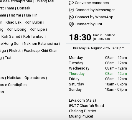
m de Ratchaprapha
Chiang Mai
Converse connosco
at Thani
Donsak
Connect by Messenger
hani
Hat Yai
Hua Hin
Connect by WhatsApp
ri
Khao Lak
Koh Bulon
Connect by LINE
ng
Koh Libong
Koh Lipe
18:30
Time in Thailand
Koh Samet
Koh Tarutao
(UTC+07:00)
e Hong Son
Nakhon Ratchasima
Thursday 06 August 2026, 06:30pm
Nga
Phuket
Prachuap Khiri Khan
g
Trat
Monday
08am - 12am
Tuesday
08am - 12am
Wednesday
08am - 12am
Thursday
08am - 12am
os
Notícias
Operadores
Friday
08am - 12am
Saturday
10am - 07pm
os e Condições
Sunday
10am - 07pm
os
LiVa.com (Asia)
89/27 Chaofah Road
Chalong District
Muang Phuket
Phuket Province
Thailand, 83130