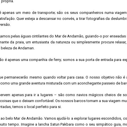
 própria.
 apenas um meio de transporte; são os seus companheiros numa viagem de e
atisfação. Quer esteja a descansar no convés, a tirar fotografias da deslu
versão.
amos pelas águas cintilantes do Mar de Andamão, guiando-o por enseadas idíl
ante da praia, um entusiasta da natureza ou simplesmente procure relaxar,
a beleza de Andaman.
 não é apenas uma companhia de ferry; somos a sua porta de entrada para exp
que permanecerão mesmo quando voltar para casa. O nosso objetivo não é a
. É como uma grande aventura misturada com um aconchegante passeio de bar
ervem apenas para ir a lugares – são como navios mágicos cheios de son
 coisas que o deixam confortável. Os nossos barcos tornam a sua viagem mui
tadas, temos o local perfeito para si.
 belo Mar de Andamão. Vamos ajudá-lo a explorar lugares escondidos, como 
uito tempo. Imagine a lancha Satun Pakbara como o seu simpático guia, mo