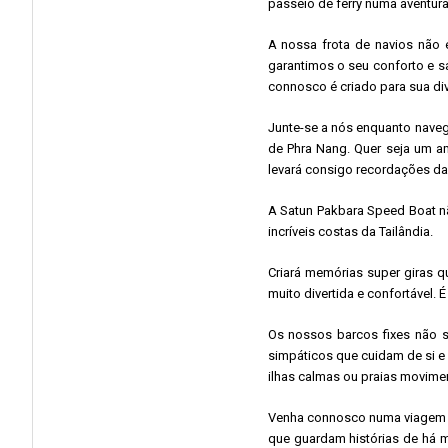
passeio de ferry numa aventura
A nossa frota de navios não é
garantimos o seu conforto e s
connosco é criado para sua di
Junte-se a nós enquanto naveg
de Phra Nang. Quer seja um am
levará consigo recordações d
A Satun Pakbara Speed ​​​​Boat
incríveis costas da Tailândia.
Criará memórias super giras 
muito divertida e confortável
Os nossos barcos fixes não s
simpáticos que cuidam de si e
ilhas calmas ou praias movimen
Venha connosco numa viagem ao
que guardam histórias de há m