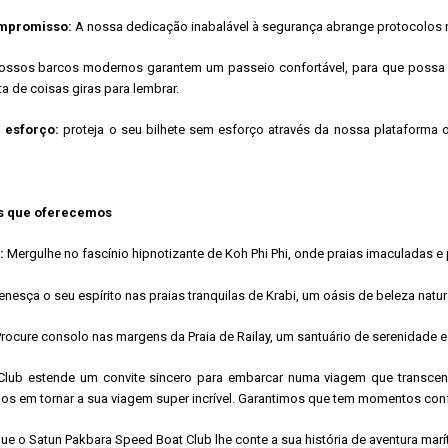
mpromisso:
A nossa dedicação inabalável à segurança abrange protocolos ri
ssos barcos modernos garantem um passeio confortável, para que possa na
a de coisas giras para lembrar.
 esforço:
proteja o seu bilhete sem esforço através da nossa plataforma on
os que oferecemos
:
Mergulhe no fascínio hipnotizante de Koh Phi Phi, onde praias imaculadas
enesça o seu espírito nas praias tranquilas de Krabi, um oásis de beleza natur
rocure consolo nas margens da Praia de Railay, um santuário de serenidade 
t Club estende um convite sincero para embarcar numa viagem que transcen
 em tornar a sua viagem super incrível. Garantimos que tem momentos confor
ue o Satun Pakbara Speed ​​​​Boat Club lhe conte a sua história de aventura marí