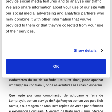
provide social media features and to analyse our traffic.
We also share information about your use of our site with
Para além de relaxar nas belas praias, pode explorar várias
atracções em Koh Samui. A ilha é conhecida por sua vida
our social media, advertising and analytics partners who
noturna vibrante, florestas tropicais exuberantes e a famosa
may combine it with other information that you’ve
estátua do Grande Buda. Para uma perspetiva diferente,
provided to them or that they’ve collected from your use
considere um ferry de Krabi para visitar as ilhas vizinhas de Koh
of their services.
Phangan e Koh Tao.
Ligando Surat Thani à sua aventura em Krabi-Ko
Samui
Show details
Ao viajar de Krabi para Koh Samui, considere usar Surat Thani
como seu ponto de trânsito. Serviços regulares de autocarro e
OK
ferry ligam Surat Thani a ambos os destinos. A viagem de Krabi
para Surat Thani é uma rota cénica, revelando as paisagens
exuberantes do sul da Tailândia. De Surat Thani, pode apanhar
um ferry para Koh Samui, onde as aventuras nas ilhas o esperam.
Quer opte por uma combinação de autocarro e ferry de
Lomprayah, por um serviço de Raja Ferry ou por um voo para Koh
Samui, a sua viagem de Krabi será repleta de vistas panorâmicas
e experiências culturais. A viagem de Krabi para Samui oferece