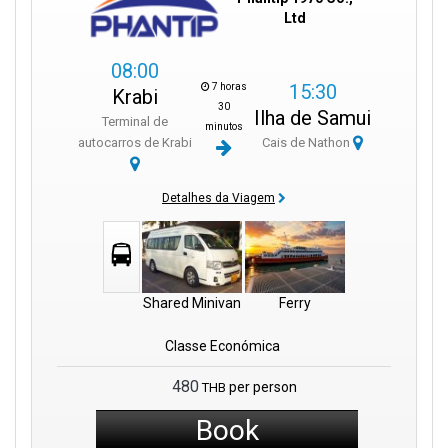
Ltd
08:00
15:30
7 horas
Krabi
30
Ilha de Samui
Terminal de
minutos
autocarros de Krabi
Cais de Nathon
Detalhes da Viagem
Shared Minivan
Ferry
Classe Económica
480
per person
THB
Book