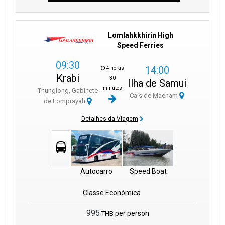
Lomlahkkhirin High
Speed Ferries
09:30
14:00
4 horas
Krabi
30
Ilha de Samui
minutos
Thunglong, Gabinete
Cais de Maenam
de Lomprayah
Detalhes da Viagem
Autocarro
Speed Boat
Classe Económica
995
per person
THB