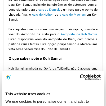
para Koh Samui, incluindo transferências de autocarro com ar
condicionado para o
cais de Donsak
e um ferry para o ponto de
chegada final, o
cais
de Nathon
ou
o cais de Maenam
em Koh
Samui.
Para aqueles que procuram uma viagem mais rápida, considere
voar do Aeroporto de Krabi para o
Aeroporto de Koh Samui
.
Estão disponíveis voos do aeroporto de Krabi, com preços a
partir de várias tarifas. Esta opção poupa tempo e oferece uma
vista aérea panorâmica do Golfo da Tailândia.
O que saber sobre Koh Samui
Koh Samui, aninhada no Golfo da Tailândia, não é apenas uma
paragem; é um destino rico em cultura e beleza natural. Para
além de Samui, vale a pena explorar as ilhas vizinhas de
Koh
Phangan
e Koh Tao. Cada ilha oferece experiências únicas,
desde as festas de lua cheia de Phangan até aos paraísos de
mergulho de
Koh Tao
.
This website uses cookies
We use cookies to personalise content and ads, to
O que fazer em Koh Samui e arredores