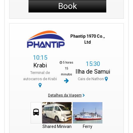
Book
Phantip 1970 Co.,
Ltd
10:15
15:30
5 horas
Krabi
15
Ilha de Samui
Terminal de
minutos
autocarros de Krabi
Cais de Nathon
Detalhes da Viagem
Shared Minivan
Ferry