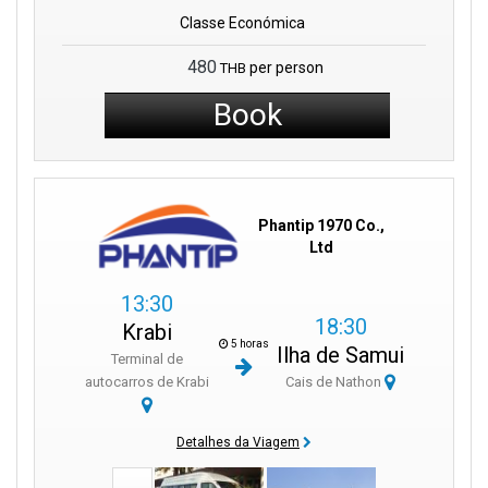
Classe Económica
480
per person
THB
Book
Phantip 1970 Co.,
Ltd
13:30
18:30
Krabi
5 horas
Ilha de Samui
Terminal de
autocarros de Krabi
Cais de Nathon
Detalhes da Viagem