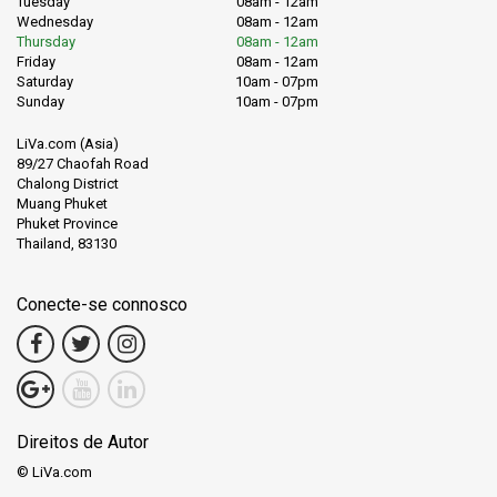
Tuesday
08am - 12am
Wednesday
08am - 12am
Thursday
08am - 12am
Friday
08am - 12am
Saturday
10am - 07pm
Sunday
10am - 07pm
LiVa.com (Asia)
89/27 Chaofah Road
Chalong District
Muang Phuket
Phuket Province
Thailand, 83130
Conecte-se connosco
Direitos de Autor
© LiVa.com