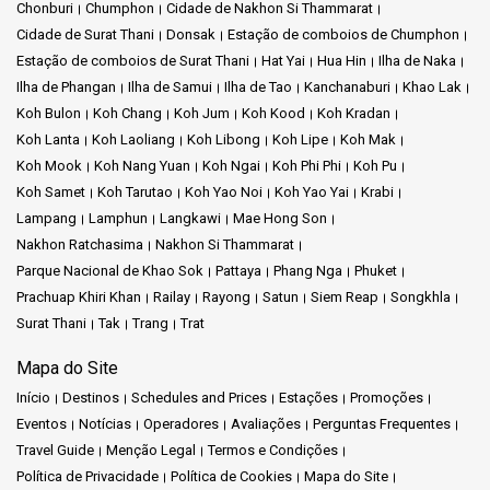
Chonburi
Chumphon
Cidade de Nakhon Si Thammarat
Cidade de Surat Thani
Donsak
Estação de comboios de Chumphon
Estação de comboios de Surat Thani
Hat Yai
Hua Hin
Ilha de Naka
Ilha de Phangan
Ilha de Samui
Ilha de Tao
Kanchanaburi
Khao Lak
Koh Bulon
Koh Chang
Koh Jum
Koh Kood
Koh Kradan
Koh Lanta
Koh Laoliang
Koh Libong
Koh Lipe
Koh Mak
Koh Mook
Koh Nang Yuan
Koh Ngai
Koh Phi Phi
Koh Pu
Koh Samet
Koh Tarutao
Koh Yao Noi
Koh Yao Yai
Krabi
Lampang
Lamphun
Langkawi
Mae Hong Son
Nakhon Ratchasima
Nakhon Si Thammarat
Parque Nacional de Khao Sok
Pattaya
Phang Nga
Phuket
Prachuap Khiri Khan
Railay
Rayong
Satun
Siem Reap
Songkhla
Surat Thani
Tak
Trang
Trat
Mapa do Site
Início
Destinos
Schedules and Prices
Estações
Promoções
Eventos
Notícias
Operadores
Avaliações
Perguntas Frequentes
Travel Guide
Menção Legal
Termos e Condições
Política de Privacidade
Política de Cookies
Mapa do Site