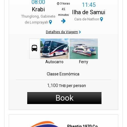
08:00
11:45
3 horas
Krabi
45
Ilha de Samui
minutos
Thunglong, Gabinete
Cais de Nathon
de Lomprayah
Detalhes da Viagem
Autocarro
Ferry
Classe Económica
1,100
per person
THB
Book
Phantip 1970 Co.,