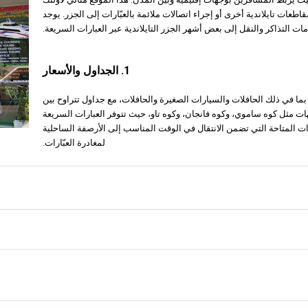
عات تايلاندية أخرى أو إجراء اتصالات ملائمة بالعبّارات إلى الجزر. يوجد
ت التذاكر والنقل إلى بعض أشهر الجزر التايلاندية عبر العبارات السريعة.
1. الجداول والأسعار
 في ذلك الحافلات والسيارات الصغيرة والحافلات، مع جداول تتراوح بين
جهات مثل كوه ساموي، وكوه فانجان، وكوه تاو، حيث تتوفر العبارات السريعة
ت المتاحة التي تضمن الانتقال في الوقت المناسب إلى الأرصفة الساحلية
لمغادرة العبّارات.
ذلك شركة لومبرايا للعبارات السريعة، حيث يمكن للمسافرين التحقق من الجداول وش
مغادرة الحافلات والسيارات الصغيرة بشكل متكرر إلى أرصفة مثل تشومفون
بحقيبة يد واحدة وحقيبة مسجلة لكل راكب. قد يتم تطبيق رسوم إضافية على العناصر ال