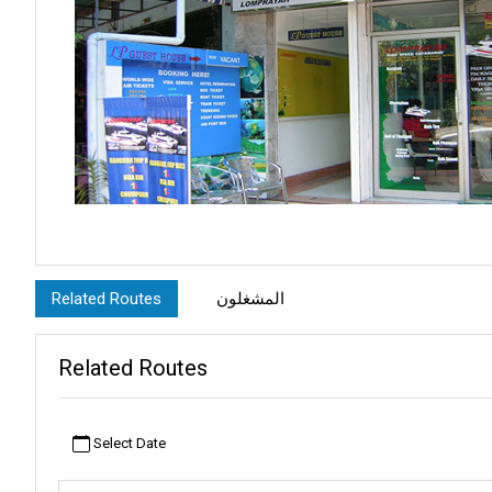
2. تفاصيل المغادرة
المشغلون
Related Routes
راء التذاكر لرحلات سلسة. يربط هذا المركز بالعديد من الوجهات، مع
Related Routes
 وسورات ثاني، حيث يمكن للمسافرين الصعود إلى العبّارات نحو الجزر.
3. معلومات سفر هامة
Select Date
كبيرة أو الأمتعة الإضافية — تأكد من التحقق مع موظفي مكتب لومبرايا.