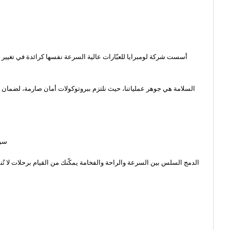
أسست شركة لومبرايا للعبّارات عالية السرعة نفسها كرائدة في تغيير تجرب
السلامة هي جوهر عملياتنا، حيث نلتزم ببروتوكولات أمان صارمة، لضمان أن
سوا
الدمج السلس بين السرعة والراحة والفخامة يمكّنك من القيام برحلات لا تُنس