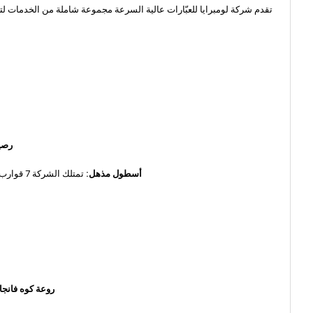
رصي
أسطول مذهل:
تمتلك الشركة 7 قوارب عالية السرعة، تضمن عبّارات لومبرايا أن تكون رحلتك فعّالة ومريحة، مما يضع معايير جديدة للسفر البحري في المنطقة.
روعة كوه فانجا