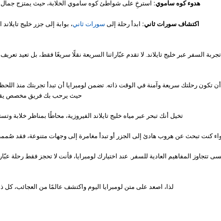
هدوء كوه ساموي:
استرخِ على شواطئ كوه ساموي الخلابة، حيث يمتزج جمال الط
اكتشاف سورات ثاني:
ابدأ رحلة إلى
سورات ثاني
، بوابة إلى جزر خليج تايلان
ة السفر عبر خليج تايلاند. لا تقدم عبّاراتنا السريعة نقلًا سريعًا فقط، بل تعيد تعري
 تكون رحلتك سريعة وآمنة في الوقت ذاته. تضمن لومبرايا أن تبدأ تجربتك منذ اللحظة 
حيث يرحب بك فريق مخصص يقدم 
تخيل أنك تبحر عبر مياه خليج تايلاند الفيروزية، محاطًا بمناظر خلابة وتست
ء كنت تبحث عن هروب هادئ إلى الجزر أو تبدأ مغامرة إلى وجهات متنوعة، فقد صُممت عب
ى تتجاوز المفاهيم العادية للسفر. عند اختيارك لومبرايا، فأنت لا تحجز فقط رحلة عبّار
لذا، اصعد على متن لومبرايا اليوم واكتشف عالمًا من العجائب، كل ذ