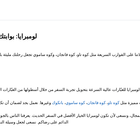
لومبرايا: بوابتك
لاتنا على القوارب السريعة مثل كوه تاو، كوه فانجان، وكوه ساموي تجعل رحلتك مليئة ب
لومبرايا للعبّارات عالية السرعة بتحويل تجربة السفر من خلال أسطولها من العبّارات
 مميزة مثل
كوه تاو
،
كوه فانجان
،
كوه ساموي
،
بانكوك
وغيرها. نعمل بجد لضمان أن تكون
مجال، ونسعى لأن تكون لومبرايا الخيار الأفضل في السفر الحديث. يعرفنا الناس بالجود
الدائم على رضاكم. نسعى لجعل وسيلة النق