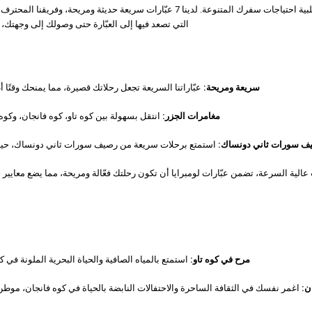
تقدم شركة لومبرايا للعبّارات عالية السرعة مجموعة شاملة من الخدمات لتلبية احتياجات سفرك المتنوعة. لدينا 7
التي تصعد فيها إلى العبّارة حتى وصولك إلى وجهتك، 
سريعة ومريحة:
عبّاراتنا السريعة تجعل رحلاتك قصيرة، مما يمنحك وقتً
مغامرات الجزر:
انتقل بسهولة بين كوه تاو، كوه فانجان، وك
ف سورات ثاني دونساك:
استمتع برحلات سريعة من رصيف سورات ثاني دونساك، حيث تب
مرح في كوه تاو:
استمتع بالمياه الصافية والحياة البحرية الملونة في ك
ن:
اغمر نفسك في الثقافة الساحرة والاحتفالات النابضة بالحياة في كوه فانجان، موطن 