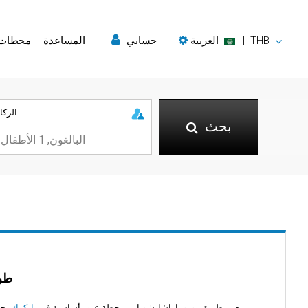
THB
|
العربية
حسابي
المساعدة
محطات
الركا
بحث
طري
يعتبر طريق بوروماراشاتشوناني محطة عبور أساسية في
بانكوك،
حيث