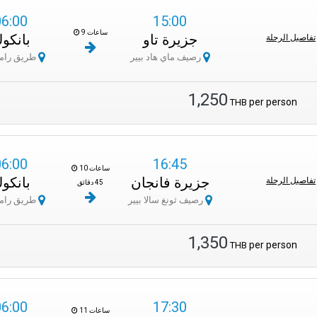
06:00
15:00
ة، بما في ذلك مناطق الجلوس، ودورات المياه، وأكشاك الطعام لتناول المرطبات. كما 
9 ساعات
جزيرة تاو
بانكو
تفاصيل الرحلة
اراشاتشوناني بالقرب من معالم بانكوك مثل المتحف الوطني في بانكوك وحديقة فوتام
رصيف ماي هاد بيير
طريق رامبوتري
تشتهر لومبرايا بدقتها في المواعيد
1,250
per person
THB
وقعه المميز ووجود مكتب لومبرايا، يعتبر مركز طريق بوروماراشاتشوناني خياراً مثالي
06:00
16:45
10 ساعات
جزيرة فانجان
بانكو
تفاصيل الرحلة
45 دقائق
رصيف ثونغ سالا بيير
طريق رامبوتري
1,350
per person
THB
06:00
17:30
11 ساعات