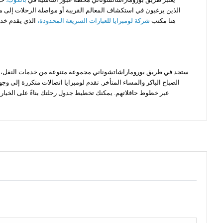
الذين يرغبون في استكشاف المعالم القريبة أو مواصلة الرحلات إلى مقاط
هنا مكتب
شركة لومبرايا للعبارات السريعة المحدودة،
الذي يقدم خدما
ستجد في طريق بوروماراشاتشوناني مجموعة متنوعة من خدمات النقل، بما
الصباح الباكر والمساء المتأخر. تقدم لومبرايا اتصالات متكررة إلى و
عبر خطوط حافلاتهم. يمكنك تخطيط جدول رحلتك بناءً على الخيارا
يوفر مركز طريق بوروماراشاتشوناني مناطق مخصصة لكل مشغل، بما في 
- الأمتعة:
يسمح معظم المشغلين، بما في ذلك لومبرايا، 