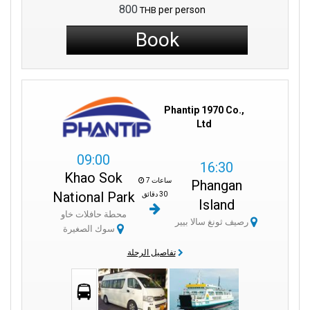
800
per person
THB
Book
Phantip 1970 Co.,
Ltd
09:00
16:30
Khao Sok
7 ساعات
Phangan
National Park
30 دقائق
Island
محطة حافلات خاو
رصيف ثونغ سالا بيير
سوك الصغيرة
تفاصيل الرحلة