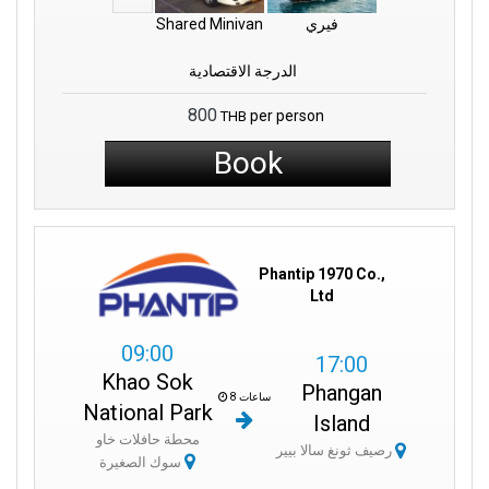
فيري
Shared Minivan
الدرجة الاقتصادية
800
per person
THB
Book
Phantip 1970 Co.,
Ltd
09:00
17:00
Khao Sok
Phangan
8 ساعات
National Park
Island
محطة حافلات خاو
رصيف ثونغ سالا بيير
سوك الصغيرة