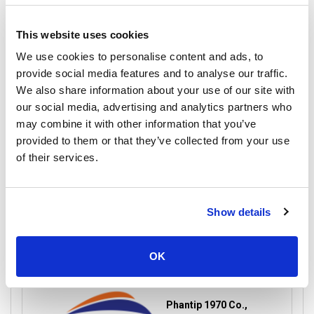
Phangan
8 ساعات
National Park
Island
محطة حافلات خاو
This website uses cookies
رصيف ثونغ سالا بيير
سوك الصغيرة
We use cookies to personalise content and ads, to
تفاصيل الرحلة
provide social media features and to analyse our traffic.
We also share information about your use of our site with
our social media, advertising and analytics partners who
may combine it with other information that you’ve
provided to them or that they’ve collected from your use
فيري
Shared Minivan
of their services.
الدرجة الاقتصادية
800
per person
THB
Show details
Book
OK
Phantip 1970 Co.,