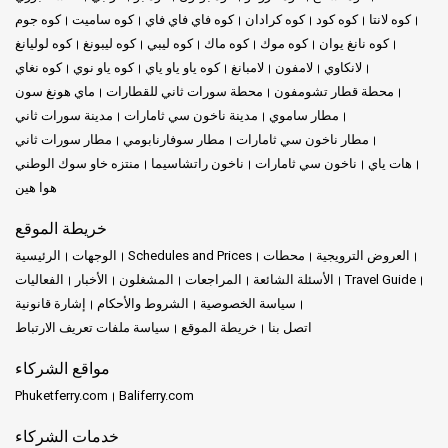
كوه لانتا
كوه كود
كوه كرادان
كوه فاي فاي فاي
كوه ساميت
كوه جوم
كوه نانغ يوان
كوه موك
كوه ماك
كوه ليبي
كوه ليبونغ
كوه لوليانغ
لانكاوي
لامفون
لامبانغ
كوه ياو ياو ياي
كوه ياو نوي
كوه نغاي
محطة قطار تشومفون
محطة سورات ثاني للقطارات
ماي هونغ سون
مطار ساموي
مدينة ناخون سي ثامارات
مدينة سورات ثاني
مطار ناخون سي ثامارات
مطار سوفارنابومي
مطار سورات ثاني
هات ياي
ناخون سي ثامارات
ناخون راتشاسيما
منتزه خاو سوك الوطني
هوا هين
خريطة الموقع
العروض الترويجية
محطات
Schedules and Prices
الوجهات
الرئيسية
Travel Guide
الأسئلة الشائعة
المراجعات
المشغلون
الأخبار
الفعاليات
سياسة الخصوصية
الشروط والأحكام
إشارة قانونية
اتصل بنا
خريطة الموقع
سياسة ملفات تعريف الارتباط
مواقع الشركاء
Phuketferry.com
Baliferry.com
خدمات الشركاء