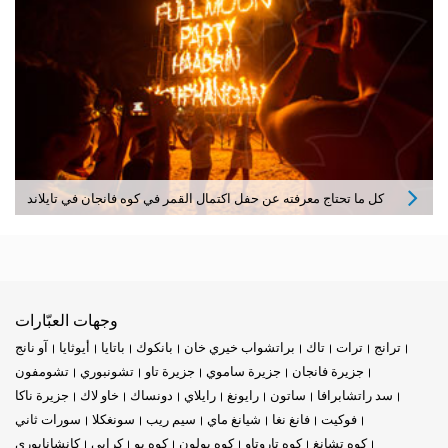
كل ما تحتاج معرفته عن حفل اكتمال القمر في كوه فانجان في تايلاند
وجهات العبّارات
ترانج
ترات
تاك
براتشواب خيري خان
بانكوك
باتايا
أيوثايا
آو نانج
جزيرة فانجان
جزيرة ساموي
جزيرة تاو
تشونبوري
تشومفون
سد راتشابرافا
ساتون
رايونغ
رايلاي
دونساك
خاو لاك
جزيرة ناكا
فوكيت
فانغ نغا
شيانغ ماي
سيم ريب
سونغكلا
سورات ثاني
كوه تشانغ
كوه تاروتاو
كوه بولون
كوه بو
كرابي
كانشانابوري