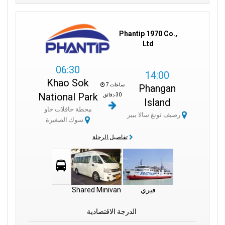
Phantip 1970 Co.,
Ltd
06:30
14:00
Khao Sok
7 ساعات
Phangan
National Park
30 دقائق
Island
محطة حافلات خاو
رصيف ثونغ سالا بيير
سوك الصغيرة
تفاصيل الرحلة
فيري
Shared Minivan
الدرجة الاقتصادية