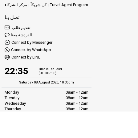
Travel Agent Program
كن شريكاً
مركز الشركاء
اتصل بنا
تقديم طلب
الدردشة معنا
Connect by Messenger
Connect by WhatsApp
Connect by LINE
22:35
Time in Thailand
(UTC+07:00)
Saturday 08 August 2026, 10:35pm
Monday
08am - 12am
Tuesday
08am - 12am
Wednesday
08am - 12am
Thursday
08am - 12am
Friday
08am - 12am
Saturday
10am - 07pm
Sunday
10am - 07pm
LiVa.com (Asia)