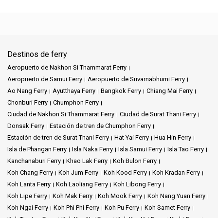
Destinos de ferry
Aeropuerto de Nakhon Si Thammarat Ferry
Aeropuerto de Samui Ferry
Aeropuerto de Suvarnabhumi Ferry
Ao Nang Ferry
Ayutthaya Ferry
Bangkok Ferry
Chiang Mai Ferry
Chonburi Ferry
Chumphon Ferry
Ciudad de Nakhon Si Thammarat Ferry
Ciudad de Surat Thani Ferry
Donsak Ferry
Estación de tren de Chumphon Ferry
Estación de tren de Surat Thani Ferry
Hat Yai Ferry
Hua Hin Ferry
Isla de Phangan Ferry
Isla Naka Ferry
Isla Samui Ferry
Isla Tao Ferry
Kanchanaburi Ferry
Khao Lak Ferry
Koh Bulon Ferry
Koh Chang Ferry
Koh Jum Ferry
Koh Kood Ferry
Koh Kradan Ferry
Koh Lanta Ferry
Koh Laoliang Ferry
Koh Libong Ferry
Koh Lipe Ferry
Koh Mak Ferry
Koh Mook Ferry
Koh Nang Yuan Ferry
Koh Ngai Ferry
Koh Phi Phi Ferry
Koh Pu Ferry
Koh Samet Ferry