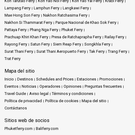
Koh Tarutao Ferry
Koh Yao Noi Ferry
Koh Yao Yai Ferry
Krabi Ferry
Lampang Ferry
Lamphun Ferry
Langkawi Ferry
Mae Hong Son Ferry
Nakhon Ratchasima Ferry
Nakhon Si Thammarat Ferry
Parque Nacional de Khao Sok Ferry
Pattaya Ferry
Phang Nga Ferry
Phuket Ferry
Prachuap Khiri Khan Ferry
Presa de Ratchaprapha Ferry
Railay Ferry
Rayong Ferry
Satun Ferry
Siem Reap Ferry
Songkhla Ferry
Surat Thani Ferry
Surat Thani Aeropuerto Ferry
Tak Ferry
Trang Ferry
Trat Ferry
Mapa del sitio
Inicio
Destinos
Schedules and Prices
Estaciones
Promociones
Eventos
Noticias
Operadores
Opiniones
Preguntas frecuentes
Travel Guide
Aviso legal
Términos y condiciones
Política de privacidad
Política de cookies
Mapa del sitio
Contáctanos
Sitios web de socios
Phuketferry.com
Baliferry.com