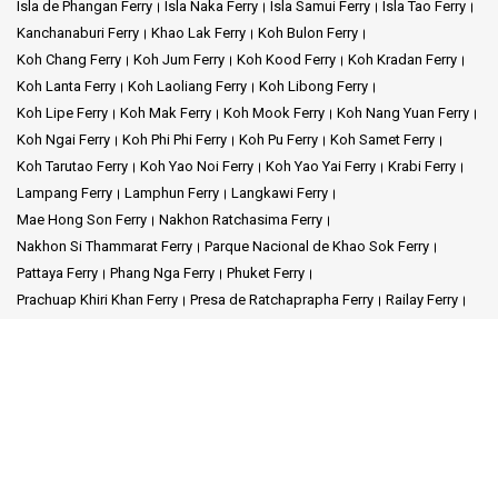
Isla de Phangan Ferry
Isla Naka Ferry
Isla Samui Ferry
Isla Tao Ferry
Kanchanaburi Ferry
Khao Lak Ferry
Koh Bulon Ferry
Koh Chang Ferry
Koh Jum Ferry
Koh Kood Ferry
Koh Kradan Ferry
Koh Lanta Ferry
Koh Laoliang Ferry
Koh Libong Ferry
Koh Lipe Ferry
Koh Mak Ferry
Koh Mook Ferry
Koh Nang Yuan Ferry
Koh Ngai Ferry
Koh Phi Phi Ferry
Koh Pu Ferry
Koh Samet Ferry
Koh Tarutao Ferry
Koh Yao Noi Ferry
Koh Yao Yai Ferry
Krabi Ferry
Lampang Ferry
Lamphun Ferry
Langkawi Ferry
Mae Hong Son Ferry
Nakhon Ratchasima Ferry
Nakhon Si Thammarat Ferry
Parque Nacional de Khao Sok Ferry
Pattaya Ferry
Phang Nga Ferry
Phuket Ferry
Prachuap Khiri Khan Ferry
Presa de Ratchaprapha Ferry
Railay Ferry
Rayong Ferry
Satun Ferry
Siem Reap Ferry
Songkhla Ferry
Surat Thani Ferry
Surat Thani Aeropuerto Ferry
Tak Ferry
Trang Ferry
Trat Ferry
Mapa del sitio
Inicio
Destinos
Schedules and Prices
Estaciones
Promociones
Eventos
Noticias
Operadores
Opiniones
Preguntas frecuentes