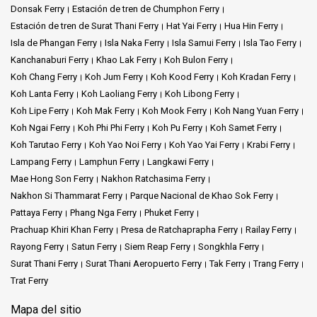
Donsak Ferry
Estación de tren de Chumphon Ferry
Estación de tren de Surat Thani Ferry
Hat Yai Ferry
Hua Hin Ferry
Isla de Phangan Ferry
Isla Naka Ferry
Isla Samui Ferry
Isla Tao Ferry
Kanchanaburi Ferry
Khao Lak Ferry
Koh Bulon Ferry
Koh Chang Ferry
Koh Jum Ferry
Koh Kood Ferry
Koh Kradan Ferry
Koh Lanta Ferry
Koh Laoliang Ferry
Koh Libong Ferry
Koh Lipe Ferry
Koh Mak Ferry
Koh Mook Ferry
Koh Nang Yuan Ferry
Koh Ngai Ferry
Koh Phi Phi Ferry
Koh Pu Ferry
Koh Samet Ferry
Koh Tarutao Ferry
Koh Yao Noi Ferry
Koh Yao Yai Ferry
Krabi Ferry
Lampang Ferry
Lamphun Ferry
Langkawi Ferry
Mae Hong Son Ferry
Nakhon Ratchasima Ferry
Nakhon Si Thammarat Ferry
Parque Nacional de Khao Sok Ferry
Pattaya Ferry
Phang Nga Ferry
Phuket Ferry
Prachuap Khiri Khan Ferry
Presa de Ratchaprapha Ferry
Railay Ferry
Rayong Ferry
Satun Ferry
Siem Reap Ferry
Songkhla Ferry
Surat Thani Ferry
Surat Thani Aeropuerto Ferry
Tak Ferry
Trang Ferry
Trat Ferry
Mapa del sitio