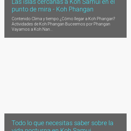
Las islas cercanas a Koh Samui en el
punto de mira - Koh Phangan
Contenido Clima y tiempo ¿Cómo llegar a Koh Phangan?
Actividades de Koh Phangan Buceemos por Phangan
Vayamos a Koh Nan...
Todo lo que necesitas saber sobre la
vida nocturna en Koh Samui