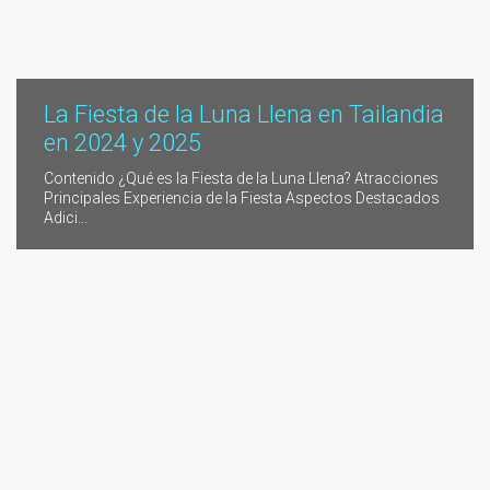
La Fiesta de la Luna Llena en Tailandia
en 2024 y 2025
Contenido ¿Qué es la Fiesta de la Luna Llena? Atracciones
Principales Experiencia de la Fiesta Aspectos Destacados
Adici...