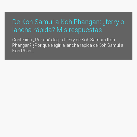
De Koh Samui a Koh Phangan: ¿ferry o
lancha rápida? Mis respuestas
Contenido ¿Por qué elegir el ferry de Koh Samui a Koh
Phangan? ¿Por qué elegir la lancha rápida de Koh Samui a
Koh Phan...