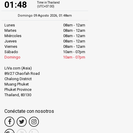
01:48
Time in Thailand
(UTC+07:00)
Domingo 09 Agosto 2026, 01:48am
Lunes
08am - 12am
Martes
08am - 12am
Miércoles
08am - 12am
Jueves
08am - 12am
Viernes
08am - 12am
Sábado
10am - 07pm
Domingo
10am - 07pm
LiVa.com (Asia)
89/27 Chaofah Road
Chalong District
Muang Phuket
Phuket Province
Thailand, 83130
Conéctate con nosotros