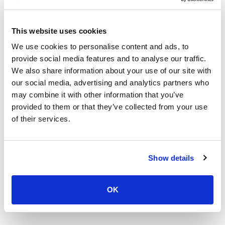
rodea, la extensa playa Karon, ideal para pasear por la playa, y la
bien protegida playa natural Nai Yang en el aeropuerto. Sin
This website uses cookies
embargo, hay mucho más y no hay nada mejor que descubrir una
bahía aislada en Phuket y dejar pasar las horas mientras tomas el
We use cookies to personalise content and ads, to
sol y haces snorkel. ¿Ya estamos despertando tu apetito?
provide social media features and to analyse our traffic.
We also share information about your use of our site with
our social media, advertising and analytics partners who
may combine it with other information that you’ve
provided to them or that they’ve collected from your use
of their services.
Leer menos
Show details
Ofertas promocionales
OK