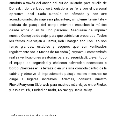
autobús a través del ancho del sur de Tailandia para Muelle de
Donsak , donde luego será guiado a su ferry por el personal
operativo local. Cada autobús es cómodo y con aire
acondicionado. ¡Tu viaje será placentero, simplemente siéntate y
disfruta del pasaje del campo mientras escuchas la música
desde arriba o en tu iPod personal! Asegúrese de imprimir
nuestra Consejos de viaje para que estés bien preparado. Todos
los ferries que viajan a Samui, Koh Phangan and Koh Tao son
ferrys grandes, estables y seguros que son verificados
regularmente por la Marina de Tailandia (FerrySamui.com también
realiza verificaciones aleatorias para su seguridad). Llevan todo
el equipo de seguridad y chalecos salvavidas necesarios a
bordo. ¡Siéntese en la terraza o en una silla cómoda dentro de la
cabina y observe el impresionante paisaje marino mientras se
dirige a lugares increíbles! Además, consulte nuestro
PhuketFerry.com Sitio web para muchos más viajes entre Phuket
y la isla Phi Phi, Ciudad de Krabi, Ao Nang y Bahía Railay!