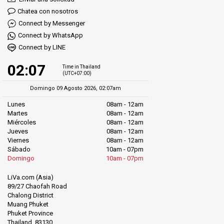
Chatea con nosotros
Connect by Messenger
Connect by WhatsApp
Connect by LINE
02:07
Time in Thailand
(UTC+07:00)
Domingo 09 Agosto 2026, 02:07am
Lunes
08am - 12am
Martes
08am - 12am
Miércoles
08am - 12am
Jueves
08am - 12am
Viernes
08am - 12am
Sábado
10am - 07pm
Domingo
10am - 07pm
LiVa.com (Asia)
89/27 Chaofah Road
Chalong District
Muang Phuket
Phuket Province
Thailand, 83130