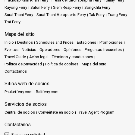
Prachuap Khiri Khan Ferry
Presa de Ratchaprapha Ferry
Railay Ferry
Rayong Ferry
Satun Ferry
Siem Reap Ferry
Songkhla Ferry
Surat Thani Ferry
Surat Thani Aeropuerto Ferry
Tak Ferry
Trang Ferry
Trat Ferry
Mapa del sitio
Inicio
Destinos
Schedules and Prices
Estaciones
Promociones
Eventos
Noticias
Operadores
Opiniones
Preguntas frecuentes
Travel Guide
Aviso legal
Términos y condiciones
Política de privacidad
Política de cookies
Mapa del sitio
Contáctanos
Sitios web de socios
Phuketferry.com
Baliferry.com
Servicios de socios
Central de socios
Conviértete en socio
Travel Agent Program
Contáctanos
Enviar una solicitud