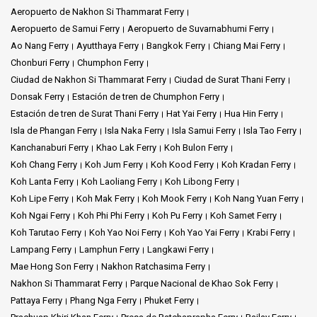
Aeropuerto de Nakhon Si Thammarat Ferry
Aeropuerto de Samui Ferry
Aeropuerto de Suvarnabhumi Ferry
Ao Nang Ferry
Ayutthaya Ferry
Bangkok Ferry
Chiang Mai Ferry
Chonburi Ferry
Chumphon Ferry
Ciudad de Nakhon Si Thammarat Ferry
Ciudad de Surat Thani Ferry
Donsak Ferry
Estación de tren de Chumphon Ferry
Estación de tren de Surat Thani Ferry
Hat Yai Ferry
Hua Hin Ferry
Isla de Phangan Ferry
Isla Naka Ferry
Isla Samui Ferry
Isla Tao Ferry
Kanchanaburi Ferry
Khao Lak Ferry
Koh Bulon Ferry
Koh Chang Ferry
Koh Jum Ferry
Koh Kood Ferry
Koh Kradan Ferry
Koh Lanta Ferry
Koh Laoliang Ferry
Koh Libong Ferry
Koh Lipe Ferry
Koh Mak Ferry
Koh Mook Ferry
Koh Nang Yuan Ferry
Koh Ngai Ferry
Koh Phi Phi Ferry
Koh Pu Ferry
Koh Samet Ferry
Koh Tarutao Ferry
Koh Yao Noi Ferry
Koh Yao Yai Ferry
Krabi Ferry
Lampang Ferry
Lamphun Ferry
Langkawi Ferry
Mae Hong Son Ferry
Nakhon Ratchasima Ferry
Nakhon Si Thammarat Ferry
Parque Nacional de Khao Sok Ferry
Pattaya Ferry
Phang Nga Ferry
Phuket Ferry