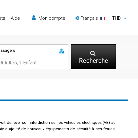
êts
Aide
Mon compte
Français
|
THB
assagers
Recherche
oit de lever son interdiction sur les véhicules électriques (VE) au
nie a ajouté de nouveaux équipements de sécurité à ses ferries,
.