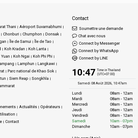
Contact
rat Thani
Aéroport Suvarnabhumi
Soumettre une demande
Chonburi
Chumphon
Donsak
Chat avec nous
ngan
Île de Samui
Île de Tao
Connect by Messenger
d
Koh Kradan
Koh Lanta
Connect by WhatsApp
 Yuan
Koh Ngai
Koh Phi Phi
Connect by LINE
ampang
Lamphun
Langkawi
10:47
Time in Thailand
rat
Parc national de Khao Sok
(UTC+07:00)
tun
Siem Reap
Songkhla
Samedi 08 Août 2026, 10:47am
hammarat
Lundi
08am - 12am
Mardi
08am - 12am
Mercredi
08am - 12am
énements
Actualités
Opérateurs
Jeudi
08am - 12am
ilisation
Vendredi
08am - 12am
Samedi
10am - 07pm
te
Contact
Dimanche
10am - 07pm