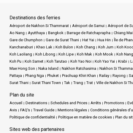
Destinations des ferries
Aéroport de Nakhon Si Thammarat
Aéroport de Samui
Aéroport de Su
Ao Nang
Ayutthaya
Bangkok
Barrage de Ratchaprapha
Chiang Mai
Gare de Chumphon
Gare de Surat Thani
Hat Yai
Hua Hin
Île de Pha
Kanchanaburi
Khao Lak
Koh Bulon
Koh Chang
Koh Jum
Koh Koo
Koh Laoliang
Koh Libong
Koh Lipe
Koh Mak
Koh Mook
Koh Nang
Koh Pu
Koh Samet
Koh Tarutao
Koh Yao Noi
Koh Yao Yai
Krabi
L
Mae Hong Son
Naka Island
Nakhon Ratchasima
Nakhon Si Thamma
Pattaya
Phang Nga
Phuket
Prachuap Khiri Khan
Railay
Rayong
Sa
Surat Thani
Surat Thani Town
Tak
Trang
Trat
Ville de Nakhon Si T
Plan du site
Accueil
Destinations
Schedules and Prices
Arrêts
Promotions
Ev
Avis
FAQ's
Travel Guide
Mentions légales
Conditions générales d'ut
Politique de confidentialité
Politique en matière de cookies
Plan du si
Sites web des partenaires