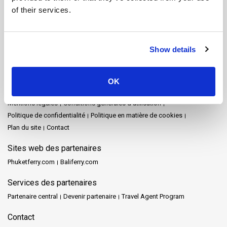
Nakhon Si Thammarat
Parc national de Khao Sok
Pattaya
of their services.
Phang Nga
Phuket
Prachuap Khiri Khan
Railay
Rayong
Satun
Siem Reap
Songkhla
Surat Thani
Surat Thani Town
Tak
Trang
Trat
Ville de Nakhon Si Thammarat
Show details
Plan du site
Accueil
Destinations
Schedules and Prices
Arrêts
Promotions
OK
Evénements
Actualités
Opérateurs
Avis
FAQ's
Travel Guide
Mentions légales
Conditions générales d'utilisation
Politique de confidentialité
Politique en matière de cookies
Plan du site
Contact
Sites web des partenaires
Phuketferry.com
Baliferry.com
Services des partenaires
Partenaire central
Devenir partenaire
Travel Agent Program
Contact