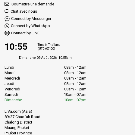
Soumettre une demande
Chat avec nous
Connect by Messenger
Connect by WhatsApp
Connect by LINE
10:55
Time in Thailand
(UTC+07:00)
Dimanche 09 Août 2026, 10:55am
Lundi
08am - 12am
Mardi
08am - 12am
Mercredi
08am - 12am
Jeudi
08am - 12am
Vendredi
08am - 12am
Samedi
10am - 07pm
Dimanche
10am - 07pm
LiVa.com (Asia)
89/27 Chaofah Road
Chalong District
Muang Phuket
Phuket Province