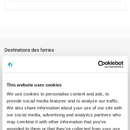
Destinations des ferries
Aéroport de Nakhon Si Thammarat
Aéroport de Samui
Aéroport de Surat Thani
Aéroport Suvarnabhumi
Ao Nang
Ayutthaya
Bangkok
Barrage de Ratchaprapha
Chiang Mai
Chonburi
Chumphon
Donsak
Gare de Chumphon
This website uses cookies
Gare de Surat Thani
Hat Yai
Hua Hin
Île de Phangan
Île de Samui
Île de Tao
Kanchanaburi
Khao Lak
Koh Bulon
Koh Chang
We use cookies to personalise content and ads, to
Koh Jum
Koh Kood
Koh Kradan
Koh Lanta
Koh Laoliang
provide social media features and to analyse our traffic.
Koh Libong
Koh Lipe
Koh Mak
Koh Mook
Koh Nang Yuan
We also share information about your use of our site with
Koh Ngai
Koh Phi Phi
Koh Pu
Koh Samet
Koh Tarutao
our social media, advertising and analytics partners who
Koh Yao Noi
Koh Yao Yai
Krabi
Lampang
Lamphun
Langkawi
may combine it with other information that you’ve
Mae Hong Son
Naka Island
Nakhon Ratchasima
provided to them or that they’ve collected from your use