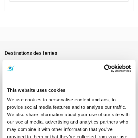
Destinations des ferries
Aéroport de Nakhon Si Thammarat
Aéroport de Samui
Aéroport de Surat Thani
Aéroport Suvarnabhumi
Ao Nang
Ayutthaya
Bangkok
Barrage de Ratchaprapha
Chiang Mai
Chonburi
Chumphon
Donsak
Gare de Chumphon
This website uses cookies
Gare de Surat Thani
Hat Yai
Hua Hin
Île de Phangan
Île de Samui
Île de Tao
Kanchanaburi
Khao Lak
Koh Bulon
Koh Chang
We use cookies to personalise content and ads, to
Koh Jum
Koh Kood
Koh Kradan
Koh Lanta
Koh Laoliang
provide social media features and to analyse our traffic.
Koh Libong
Koh Lipe
Koh Mak
Koh Mook
Koh Nang Yuan
We also share information about your use of our site with
Koh Ngai
Koh Phi Phi
Koh Pu
Koh Samet
Koh Tarutao
our social media, advertising and analytics partners who
Koh Yao Noi
Koh Yao Yai
Krabi
Lampang
Lamphun
Langkawi
may combine it with other information that you’ve
Mae Hong Son
Naka Island
Nakhon Ratchasima
provided to them or that they’ve collected from your use