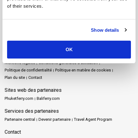
Nakhon Si Thammarat
Parc national de Khao Sok
Pattaya
of their services.
Phang Nga
Phuket
Prachuap Khiri Khan
Railay
Rayong
Satun
Siem Reap
Songkhla
Surat Thani
Surat Thani Town
Tak
Trang
Trat
Ville de Nakhon Si Thammarat
Show details
Plan du site
Accueil
Destinations
Schedules and Prices
Arrêts
Promotions
OK
Evénements
Actualités
Opérateurs
Avis
FAQ's
Travel Guide
Mentions légales
Conditions générales d'utilisation
Politique de confidentialité
Politique en matière de cookies
Plan du site
Contact
Sites web des partenaires
Phuketferry.com
Baliferry.com
Services des partenaires
Partenaire central
Devenir partenaire
Travel Agent Program
Contact