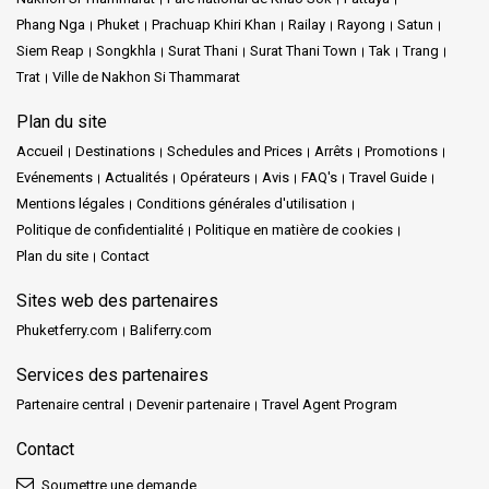
Phang Nga
Phuket
Prachuap Khiri Khan
Railay
Rayong
Satun
Siem Reap
Songkhla
Surat Thani
Surat Thani Town
Tak
Trang
Trat
Ville de Nakhon Si Thammarat
Plan du site
Accueil
Destinations
Schedules and Prices
Arrêts
Promotions
Evénements
Actualités
Opérateurs
Avis
FAQ's
Travel Guide
Mentions légales
Conditions générales d'utilisation
Politique de confidentialité
Politique en matière de cookies
Plan du site
Contact
Sites web des partenaires
Phuketferry.com
Baliferry.com
Services des partenaires
Partenaire central
Devenir partenaire
Travel Agent Program
Contact
Soumettre une demande