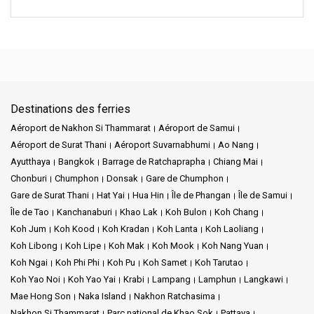
Destinations des ferries
Aéroport de Nakhon Si Thammarat
Aéroport de Samui
Aéroport de Surat Thani
Aéroport Suvarnabhumi
Ao Nang
Ayutthaya
Bangkok
Barrage de Ratchaprapha
Chiang Mai
Chonburi
Chumphon
Donsak
Gare de Chumphon
Gare de Surat Thani
Hat Yai
Hua Hin
Île de Phangan
Île de Samui
Île de Tao
Kanchanaburi
Khao Lak
Koh Bulon
Koh Chang
Koh Jum
Koh Kood
Koh Kradan
Koh Lanta
Koh Laoliang
Koh Libong
Koh Lipe
Koh Mak
Koh Mook
Koh Nang Yuan
Koh Ngai
Koh Phi Phi
Koh Pu
Koh Samet
Koh Tarutao
Koh Yao Noi
Koh Yao Yai
Krabi
Lampang
Lamphun
Langkawi
Mae Hong Son
Naka Island
Nakhon Ratchasima
Nakhon Si Thammarat
Parc national de Khao Sok
Pattaya