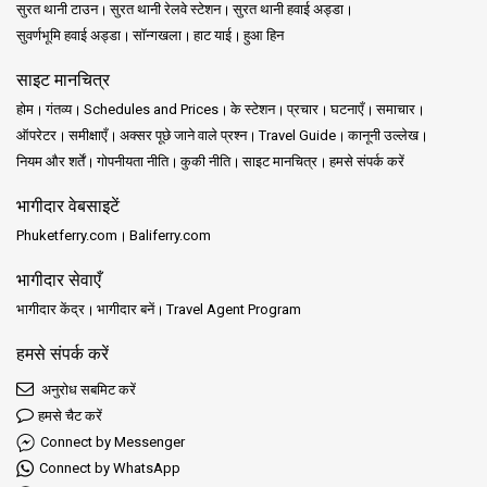
सुरत थानी टाउन
सुरत थानी रेलवे स्टेशन
सुरत थानी हवाई अड्डा
सुवर्णभूमि हवाई अड्डा
सॉन्गखला
हाट याई
हुआ हिन
तो, अगर आप प्रकृति से प्यार करने वाले व्यक्ति हैं और थाईलैंड की अपनी यात्रा पर
कुछ अनोखा देखना चाहते हैं, तो इन नामों को याद रखें: लेम क्रूट पियर और कोह पु। वे
साइट मानचित्र
आपको थाईलैंड का एक ऐसा पक्ष दिखाएंगे जो बहुत से लोग नहीं देख पाते हैं।
होम
गंतव्य
Schedules and Prices
के स्टेशन
प्रचार
घटनाएँ
समाचार
कोह जुम रिज़ॉर्ट, कोह जुम द्वीप पर अन्य शानदार जगहों के साथ, आराम और रोमांच का
ऑपरेटर
समीक्षाएँ
अक्सर पूछे जाने वाले प्रश्न
Travel Guide
कानूनी उल्लेख
एक बेजोड़ मिश्रण प्रदान करता है। कोह जुम के समुद्र तट, आस-पास के द्वीपों के
नियम और शर्तें
गोपनीयता नीति
कुकी नीति
साइट मानचित्र
हमसे संपर्क करें
आकर्षण के साथ मिलकर एक ऐसी यात्रा बनाते हैं जो शांति और उत्साह दोनों का वादा
करती है। इसलिए, अगर आपको द्वीपों की याद आती है, तो कोह जुम और उसके आस-
भागीदार वेबसाइटें
पास के अजूबों की सैर करें। अछूते समुद्र तटों और आधुनिक सुख-सुविधाओं के
Phuketferry.com
Baliferry.com
मिश्रण के साथ, यह थाईलैंड के द्वीपों की इतनी मांग का एक सूक्ष्म रूप है।
भागीदार सेवाएँ
भागीदार केंद्र
भागीदार बनें
Travel Agent Program
हमसे संपर्क करें
अनुरोध सबमिट करें
हमसे चैट करें
Connect by Messenger
Connect by WhatsApp