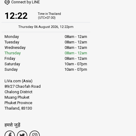
Connect by LINE
12:22
Time in Thailand
(UTC+07:00)
Thursday 06 August 2026, 12:22pm
Monday
08am - 12am
Tuesday
08am - 12am
Wednesday
08am - 12am
Thursday
08am - 12am
Friday
08am - 12am
Saturday
10am - 07pm
Sunday
10am - 07pm
LiVa.com (Asia)
89/27 Chaofah Road
Chalong District
Muang Phuket
Phuket Province
Thailand, 83130
हमसे जुड़ें