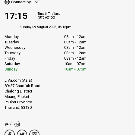
Connect by LINE
17:15
Time in Thailand
(UTC+07:00)
Sunday 09 August 2026, 05:15pm
Monday
08am - 12am
Tuesday
08am - 12am
Wednesday
08am - 12am
Thursday
08am - 12am
Friday
08am - 12am
Saturday
10am - 07pm
Sunday
10am - 07pm
LiVa.com (Asia)
89/27 Chaofah Road
Chalong District
Muang Phuket
Phuket Province
Thailand, 83130
हमसे जुड़ें