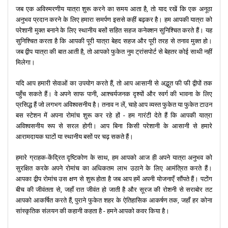
एक अनोखे अनुभव की तलाश में हैं? फुकेत स्मार्ट बस एक किफायती विकल्प है, जिसकी
जब एक अविस्मरणीय यात्रा शुरू करने का समय आता है, तो याद रखें कि एक अनूठा
सवारी अक्सर 100 बाहट के आसपास होती है, जो आपको प्रमुख स्थानों से जोड़ती है।
अनुभव प्रदान करने के लिए हमारा समर्पण इससे कहीं बढ़कर है। हम आपकी यात्रा को
परेशानी मुक्त बनाने के लिए स्थानीय बसों सहित सहज कनेक्शन सुनिश्चित करते हैं। यह
क्या आप उच्च मौसम के दौरान फुकेत जा रहे हैं? सुनिश्चित करें कि आपके पास
सुनिश्चित करता है कि आपकी पूरी यात्रा बेहद सहज और पूरी तरह से तनाव मुक्त हो।
परिवहन की व्यवस्था है। कार किराए पर लेने की सेवाएँ हवाई अड्डे पर ही उपलब्ध हैं।
जब द्वीप यात्रा की बात आती है, तो आपको फुकेत नुम ट्रांसपोर्ट से बेहतर कोई साथी नहीं
इससे फुकेत के समुद्र तटों और कस्बों को अपनी गति से एक्सप्लोर करना आसान हो
मिलेगा।
जाता है।
यदि आप हमारी सेवाओं का उपयोग करते हैं, तो आप आसानी से अद्भुत फी फी द्वीपों तक
फुकेत अंतर्राष्ट्रीय हवाई अड्डा सिर्फ़ एक आगमन बिंदु नहीं है; यह आपके फुकेत द्वीप
पहुँच सकते हैं। वे अपने साफ पानी, आश्चर्यजनक दृश्यों और स्वर्ग की भावना के लिए
रोमांच की शुरुआत है। अगर आपको समुद्र तट पसंद हैं, तो आपको पश्चिमी तट पसंद
प्रसिद्ध हैं जो लगभग अविश्वसनीय है। तनाव न लें, चाहे आप व्यस्त फुकेत या फुकेत टाउन
आएगा। और अगर आपको फांग नगा खाड़ी या व्यस्त फुकेत टाउन और सिटी जैसी
बस स्टेशन में अपना रोमांच शुरू कर रहे हों - हम गारंटी देते हैं कि आपकी यात्रा
जगहें पसंद हैं, तो आपके लिए भी कुछ है। इस प्रकार, अपने अनुभव को अधिकतम
अविश्वसनीय रूप से सरल होगी। आप बिना किसी परेशानी के आसानी से हमारे
करें।
आरामदायक घाटों या स्थानीय बसों पर चढ़ सकते हैं।
हमारे ग्राहक-केंद्रित दृष्टिकोण के साथ, हम आपको आज ही अपने यात्रा अनुभव को
जानने योग्य बातें:
सुरक्षित करके अपने रोमांच का अधिकतम लाभ उठाने के लिए आमंत्रित करते हैं।
आपका द्वीप रोमांच उस क्षण से शुरू होता है जब आप हमें अपनी योजनाएँ सौंपते हैं। पटोंग
दो प्राथमिक टर्मिनल:
वैश्विक और स्थानीय।
बीच की जीवंतता से, जहाँ रात जीवंत हो जाती है और सूरज की रोशनी से सराबोर तट
आपको आकर्षित करते हैं, पुराने फुकेत शहर के ऐतिहासिक आकर्षण तक, जहाँ हर कोना
थाई एयरएशिया और थाई एयरवेज सहित विविध वाहक सक्रिय हैं।
सांस्कृतिक संलयन की कहानी कहता है - हमने आपको कवर किया है।
एक प्रसिद्ध रिसॉर्ट, पेटोंग बीच से निकटता।