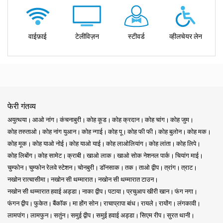
वाईफ़ाई
टेलीविज़न
स्टीवर्ड
व्हीलचेयर लेन
फेरी गंतव्य
अयुत्थया
आओ नांग
कंचनाबुरी
कोह कूड
कोह क्रदान
कोह चांग
कोह जुम
कोह तरुताओ
कोह नांग युआन
कोह न्गाई
कोह पू
कोह फी फी
कोह बुलोन
कोह मक
कोह मूक
कोह याओ नोई
कोह याओ याई
कोह लाओलियांग
कोह लांता
कोह लिपे
कोह लिबोंग
कोह सामेट
क्राबी
खाओ लाक
खाओ सोक नेशनल पार्क
चियांग माई
चुम्फोन
चुम्फोन रेलवे स्टेशन
चोनबुरी
डॉनसाक
तक
ताओ द्वीप
त्रांग
त्राट
नखोन रात्चासीमा
नखोन सी थम्मारात
नखोन सी थम्मारात टाउन
नखोन सी थम्मारात हवाई अड्डा
नाका द्वीप
पटाया
प्रचुआप खीरी खान
फंग नगा
फंगन द्वीप
फुकेत
बैंकॉक
मा होंग सोन
राचाप्रापा बांध
रायले
रायोंग
लंगकावी
लामपांग
लामफुन
सतुंन
समुई द्वीप
समुई हवाई अड्डा
सिएम रीप
सुरत थानी