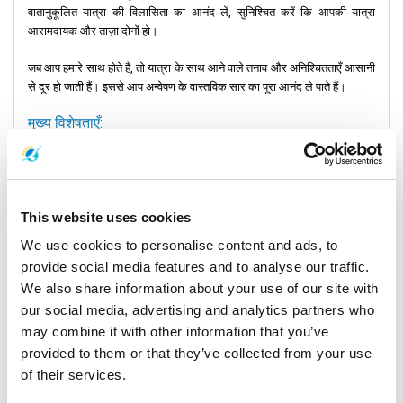
वातानुकूलित यात्रा की विलासिता का आनंद लें, सुनिश्चित करें कि आपकी यात्रा
आरामदायक और ताज़ा दोनों हो।
जब आप हमारे साथ होते हैं, तो यात्रा के साथ आने वाले तनाव और अनिश्चितताएँ आसानी
से दूर हो जाती हैं। इससे आप अन्वेषण के वास्तविक सार का पूरा आनंद ले पाते हैं।
मुख्य विशेषताएँ:
सुरक्षित और ठंडा: हमारी वातानुकूलित फ़ेरी आपकी सुरक्षा और आराम को प्राथमिकता
देती हैं, जो विश्वसनीय स्थानीय बस सेवाओं के साथ-साथ एक सुखद यात्रा का वादा
करती हैं।
This website uses cookies
सहज अन्वेषण: फ़ि फ़ि द्वीप और कोह लांता को आसानी से खोजें, अपने द्वीप साहसिक कार्य
We use cookies to personalise content and ads, to
का अधिकतम लाभ उठाएँ, स्थानीय बसों से हमारी फ़ेरी तक सहजता से जाएँ।
provide social media features and to analyse our traffic.
We also share information about your use of our site with
कनेक्टेड सुविधा: फुकेत हवाई अड्डे, बस टर्मिनलों और स्टेशनों से आपके पसंदीदा गंतव्यों
our social media, advertising and analytics partners who
और फुकेत टाउन में स्थानीय बस कनेक्शनों के लिए सुविधाजनक मार्ग।
may combine it with other information that you’ve
provided to them or that they’ve collected from your use
निर्बाध स्थानांतरण: न केवल हमारी फ़ेरी के बीच बल्कि स्थानीय बसों और सार्वजनिक
of their services.
परिवहन के बीच भी निर्बाध कनेक्शन का आनंद लें, जिससे पूरे द्वीप में आपकी यात्रा तनाव
मुक्त हो।