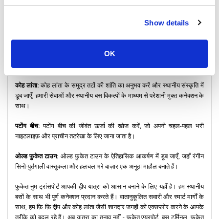
Show details
एक नज़र में: हमारे द्वारा ऑफ़र किए जाने वाले कुछ गंतव्य
फ़ि फ़ि द्वीप:
फ़ि फ़ि द्वीप की सुंदरता में डूब जाएँ, जो क्रिस्टल-क्लियर पानी और
OK
आश्चर्यजनक परिदृश्यों का स्वर्ग है, जो फुकेत टाउन बस स्टेशन से आसानी से पहुँचा जा
सकता है।
कोह लांता:
कोह लांता के समुद्र तटों की शांति का अनुभव करें और स्थानीय संस्कृति में
डूब जाएँ, हमारी सेवाओं और स्थानीय बस विकल्पों के माध्यम से परेशानी मुक्त कनेक्शन के
साथ।
पटोंग बीच:
पटोंग बीच की जीवंत ऊर्जा की खोज करें, जो अपनी चहल-पहल भरी
नाइटलाइफ़ और प्राचीन तटरेखा के लिए जाना जाता है।
ओल्ड फुकेत टाउन:
ओल्ड फुकेत टाउन के ऐतिहासिक आकर्षण में डूब जाएँ, जहाँ रंगीन
सिनो-पुर्तगाली वास्तुकला और हलचल भरे बाज़ार एक अनूठा माहौल बनाते हैं।
फुकेत नुम ट्रांसपोर्ट आपकी द्वीप यात्रा को आसान बनाने के लिए यहाँ है। हम स्थानीय
बसों के साथ भी पूर्ण कनेक्शन प्रदान करते हैं। वातानुकूलित सवारी और स्मार्ट मार्गों के
साथ, हम फ़ि फ़ि द्वीप और कोह लांता जैसी शानदार जगहों को एक्सप्लोर करने के आपके
तरीके को बदल रहे हैं। अब यात्रा का तनाव नहीं - फुकेत एयरपोर्ट, बस टर्मिनल, फुकेत