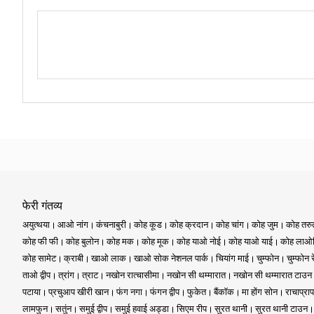
फेरी गंतव्य
अयुत्थया
आओ नांग
कंचनाबुरी
कोह कूड
कोह क्रदान
कोह चांग
कोह जुम
कोह तर
कोह फी फी
कोह बुलोन
कोह मक
कोह मूक
कोह याओ नोई
कोह याओ याई
कोह लाओल
कोह सामेट
क्राबी
खाओ लाक
खाओ सोक नेशनल पार्क
चियांग माई
चुम्फोन
चुम्फोन 
ताओ द्वीप
त्रांग
त्राट
नखोन रात्चासीमा
नखोन सी थम्मारात
नखोन सी थम्मारात टाउन
पटाया
प्रचुआप खीरी खान
फंग नगा
फंगन द्वीप
फुकेत
बैंकॉक
मा होंग सोन
राचाप्राप
लामफुन
सतुंन
समुई द्वीप
समुई हवाई अड्डा
सिएम रीप
सुरत थानी
सुरत थानी टाउन