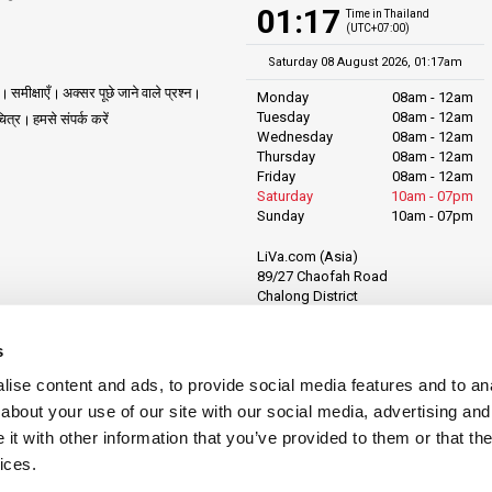
01:17
Time in Thailand
(UTC+07:00)
Saturday 08 August 2026, 01:17am
समीक्षाएँ
अक्सर पूछे जाने वाले प्रश्न
Monday
08am - 12am
Tuesday
08am - 12am
ित्र
हमसे संपर्क करें
Wednesday
08am - 12am
Thursday
08am - 12am
Friday
08am - 12am
Saturday
10am - 07pm
Sunday
10am - 07pm
LiVa.com (Asia)
89/27 Chaofah Road
Chalong District
Muang Phuket
Phuket Province
s
Thailand, 83130
ise content and ads, to provide social media features and to anal
about your use of our site with our social media, advertising and
t with other information that you’ve provided to them or that the
ices.