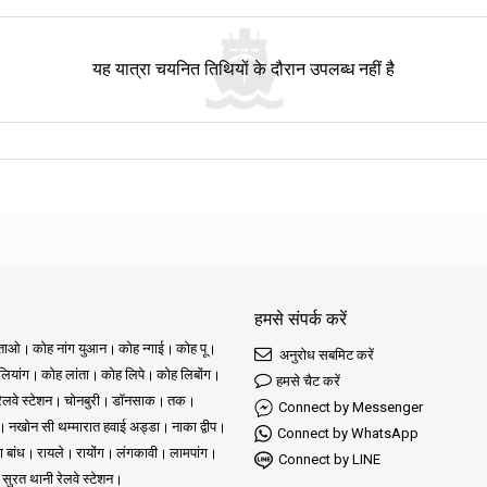
यह यात्रा चयनित तिथियों के दौरान उपलब्ध नहीं है
हमसे संपर्क करें
ुताओ
कोह नांग युआन
कोह न्गाई
कोह पू
अनुरोध सबमिट करें
ियांग
कोह लांता
कोह लिपे
कोह लिबोंग
हमसे चैट करें
रेलवे स्टेशन
चोनबुरी
डॉनसाक
तक
Connect by Messenger
नखोन सी थम्मारात हवाई अड्डा
नाका द्वीप
Connect by WhatsApp
ा बांध
रायले
रायोंग
लंगकावी
लामपांग
Connect by LINE
सुरत थानी रेलवे स्टेशन