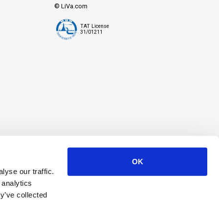
© LiVa.com
TAT License
31/01211
OK
yse our traffic.
 analytics
y’ve collected