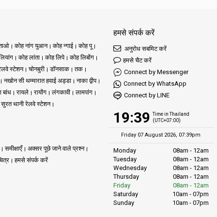
हमसे संपर्क करें
ुताओ
कोह नांग युआन
कोह न्गाई
कोह पू
अनुरोध सबमिट करें
ियांग
कोह लांता
कोह लिपे
कोह लिबोंग
हमसे चैट करें
रेलवे स्टेशन
चोनबुरी
डॉनसाक
तक
Connect by Messenger
नखोन सी थम्मारात हवाई अड्डा
नाका द्वीप
Connect by WhatsApp
ा बांध
रायले
रायोंग
लंगकावी
लामपांग
Connect by LINE
सुरत थानी रेलवे स्टेशन
19:39
Time in Thailand
(UTC+07:00)
Friday 07 August 2026, 07:39pm
समीक्षाएँ
अक्सर पूछे जाने वाले प्रश्न
Monday
08am - 12am
Tuesday
08am - 12am
ित्र
हमसे संपर्क करें
Wednesday
08am - 12am
Thursday
08am - 12am
Friday
08am - 12am
Saturday
10am - 07pm
Sunday
10am - 07pm