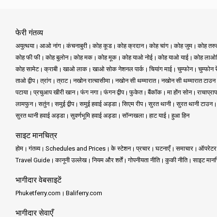
फेरी गंतव्य
अयुत्थया
आओ नांग
कंचनाबुरी
कोह कूड
कोह क्रदान
कोह चांग
कोह जुम
कोह तर
कोह फी फी
कोह बुलोन
कोह मक
कोह मूक
कोह याओ नोई
कोह याओ याई
कोह लाओल
कोह सामेट
क्राबी
खाओ लाक
खाओ सोक नेशनल पार्क
चियांग माई
चुम्फोन
चुम्फोन 
ताओ द्वीप
त्रांग
त्राट
नखोन रात्चासीमा
नखोन सी थम्मारात
नखोन सी थम्मारात टाउन
पटाया
प्रचुआप खीरी खान
फंग नगा
फंगन द्वीप
फुकेत
बैंकॉक
मा होंग सोन
राचाप्राप
लामफुन
सतुंन
समुई द्वीप
समुई हवाई अड्डा
सिएम रीप
सुरत थानी
सुरत थानी टाउन
सुरत थानी हवाई अड्डा
सुवर्णभूमि हवाई अड्डा
सॉन्गखला
हाट याई
हुआ हिन
साइट मानचित्र
होम
गंतव्य
Schedules and Prices
के स्टेशन
प्रचार
घटनाएँ
समाचार
ऑपरेटर
Travel Guide
कानूनी उल्लेख
नियम और शर्तें
गोपनीयता नीति
कुकी नीति
साइट मानच
भागीदार वेबसाइटें
Phuketferry.com
Baliferry.com
भागीदार सेवाएँ