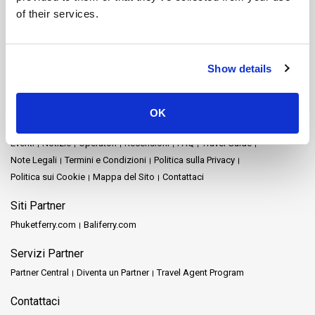
Nakhon Ratchasima
Nakhon Si Thammarat
of their services.
Parco nazionale di Khao Sok
Pattaya
Phang Nga
Phuket
Prachuap Khiri Khan
Railay
Rayong
Satun
Siem Reap
Songkhla
Stazione ferroviaria di Chumphon
Stazione ferroviaria di Surat Thani
Show details
Surat Thani
Tak
Trang
Trat
Mappa del Sito
OK
Home
Destinazioni
Schedules and Prices
Stazioni
Promozioni
Eventi
Notizie
Operatori
Recensioni
FAQ
Travel Guide
Note Legali
Termini e Condizioni
Politica sulla Privacy
Politica sui Cookie
Mappa del Sito
Contattaci
Siti Partner
Phuketferry.com
Baliferry.com
Servizi Partner
Partner Central
Diventa un Partner
Travel Agent Program
Contattaci