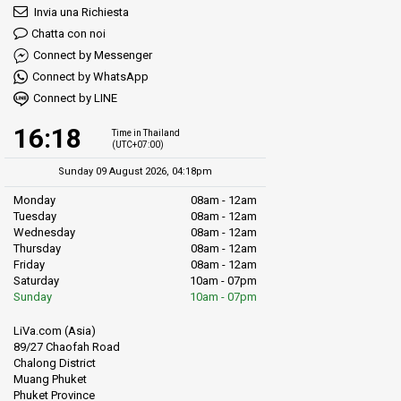
Invia una Richiesta
Chatta con noi
Connect by Messenger
Connect by WhatsApp
Connect by LINE
16:18
Time in Thailand
(UTC+07:00)
Sunday 09 August 2026, 04:18pm
Monday
08am - 12am
Tuesday
08am - 12am
Wednesday
08am - 12am
Thursday
08am - 12am
Friday
08am - 12am
Saturday
10am - 07pm
Sunday
10am - 07pm
LiVa.com (Asia)
89/27 Chaofah Road
Chalong District
Muang Phuket
Phuket Province