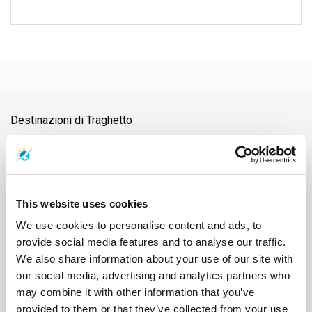
Destinazioni di Traghetto
Aeroporto di Nakhon Si Thammarat
Aeroporto di Samui
Aeroporto di Surat Thani
Aeroporto di Suvarnabhumi
Ao Nang
Ayutthaya
Bangkok
Chiang Mai
Chonburi
Chumphon
Città di Nakhon Si Thammarat
Città di Surat Thani
This website uses cookies
Diga di Ratchaprapha
Donsak
Hat Yai
Hua Hin
Isola di Naka
Isola di Phangan
Isola di Samui
Isola di Tao
Kanchanaburi
We use cookies to personalise content and ads, to
Khao Lak
Koh Bulon
Koh Chang
Koh Jum
Koh Kood
Koh Kradan
provide social media features and to analyse our traffic.
Koh Lanta
Koh Laoliang
Koh Libong
Koh Lipe
Koh Mak
We also share information about your use of our site with
Koh Mook
Koh Nang Yuan
Koh Ngai
Koh Phi Phi
Koh Pu
our social media, advertising and analytics partners who
Koh Samet
Koh Tarutao
Koh Yao Noi
Koh Yao Yai
Krabi
may combine it with other information that you’ve
Lampang
Lamphun
Langkawi
Mae Hong Son
provided to them or that they’ve collected from your use