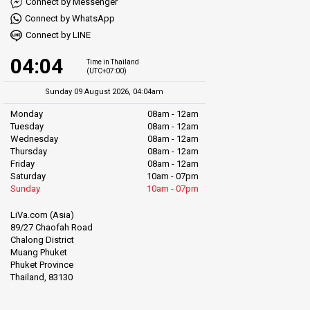
Connect by Messenger
Connect by WhatsApp
Connect by LINE
04:04
Time in Thailand
(UTC+07:00)
Sunday 09 August 2026, 04:04am
Monday
08am - 12am
Tuesday
08am - 12am
Wednesday
08am - 12am
Thursday
08am - 12am
Friday
08am - 12am
Saturday
10am - 07pm
Sunday
10am - 07pm
LiVa.com (Asia)
89/27 Chaofah Road
Chalong District
Muang Phuket
Phuket Province
Thailand, 83130