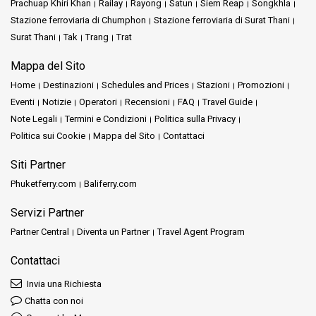
Prachuap Khiri Khan
Railay
Rayong
Satun
Siem Reap
Songkhla
Stazione ferroviaria di Chumphon
Stazione ferroviaria di Surat Thani
Surat Thani
Tak
Trang
Trat
Mappa del Sito
Home
Destinazioni
Schedules and Prices
Stazioni
Promozioni
Eventi
Notizie
Operatori
Recensioni
FAQ
Travel Guide
Note Legali
Termini e Condizioni
Politica sulla Privacy
Politica sui Cookie
Mappa del Sito
Contattaci
Siti Partner
Phuketferry.com
Baliferry.com
Servizi Partner
Partner Central
Diventa un Partner
Travel Agent Program
Contattaci
Invia una Richiesta
Chatta con noi