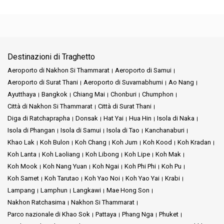
Destinazioni di Traghetto
Aeroporto di Nakhon Si Thammarat
Aeroporto di Samui
Aeroporto di Surat Thani
Aeroporto di Suvarnabhumi
Ao Nang
Ayutthaya
Bangkok
Chiang Mai
Chonburi
Chumphon
Città di Nakhon Si Thammarat
Città di Surat Thani
Diga di Ratchaprapha
Donsak
Hat Yai
Hua Hin
Isola di Naka
Isola di Phangan
Isola di Samui
Isola di Tao
Kanchanaburi
Khao Lak
Koh Bulon
Koh Chang
Koh Jum
Koh Kood
Koh Kradan
Koh Lanta
Koh Laoliang
Koh Libong
Koh Lipe
Koh Mak
Koh Mook
Koh Nang Yuan
Koh Ngai
Koh Phi Phi
Koh Pu
Koh Samet
Koh Tarutao
Koh Yao Noi
Koh Yao Yai
Krabi
Lampang
Lamphun
Langkawi
Mae Hong Son
Nakhon Ratchasima
Nakhon Si Thammarat
Parco nazionale di Khao Sok
Pattaya
Phang Nga
Phuket