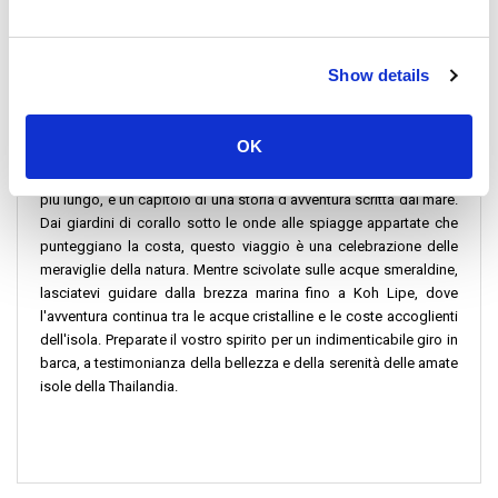
mancano le meraviglie da scoprire durante il viaggio verso Koh
Lipe.
Show details
Il viaggio da Koh Ngai a Koh Lipe in motoscafo è più di un
semplice trasferimento: è un invito a scoprire le gemme nascoste
del Mare delle Andamane, un viaggio che unisce la serena
OK
bellezza dell'isola di Koh alla vivacità di Koh Lipe. Ogni minuto
del viaggio, che si tratti di una traversata di 30 minuti o di un tratto
più lungo, è un capitolo di una storia d'avventura scritta dal mare.
Dai giardini di corallo sotto le onde alle spiagge appartate che
punteggiano la costa, questo viaggio è una celebrazione delle
meraviglie della natura. Mentre scivolate sulle acque smeraldine,
lasciatevi guidare dalla brezza marina fino a Koh Lipe, dove
l'avventura continua tra le acque cristalline e le coste accoglienti
dell'isola. Preparate il vostro spirito per un indimenticabile giro in
barca, a testimonianza della bellezza e della serenità delle amate
isole della Thailandia.