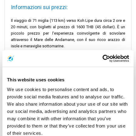
Informazioni sui prezzi:
Il viaggio di 71 miglia (113 km) verso Koh Lipe dura circa 2 ore e
20 minuti, con biglietti al prezzo di 1600 THB (45 dollari). È un
piccolo prezzo per l'esperienza coinvolgente di scivolare
attraverso il Mare delle Andamane, con il suo ricco arazzo di
isole e meraviglie sottomarine.
Istruzioni per il check-in:
Assicuratevi un inizio tranquillo arrivando in anticipo al punto di
partenza. Che si tratti del molo di Koh Ngai o del Beach Jetty, una
This website uses cookies
posizione facile da trovare vi permetterà di non perdere
We use cookies to personalise content and ads, to
nemmeno un minuto di questo incredibile viaggio.
provide social media features and to analyse our traffic.
Informazioni importanti sul viaggio
We also share information about your use of our site with
our social media, advertising and analytics partners who
Con due partenze giornaliere, la flessibilità tra Satun Pakbara e
may combine it with other information that you’ve
Bundhaya Speed Boat vi permette di adattare il viaggio ai vostri
provided to them or that they’ve collected from your use
desideri. Che si tratti di ammirare i maestosi panorami delle isole
of their services.
Phi o di godersi un viaggio veloce da Koh Ngai a Koh, non