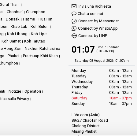
Surat Thani
Invia una Richiesta
ai
Chonburi
Chumphon
Chatta con noi
ha
Donsak
Hat Yai
Hua Hin
Connect by Messenger
buri
Khao Lak
Koh Bulon
Connect by WhatsApp
ng
Koh Libong
Koh Lipe
Connect by LINE
Koh Samet
Koh Tarutao
01:07
Time in Thailand
e Hong Son
Nakhon Ratchasima
(UTC+07:00)
ga
Phuket
Prachuap Khiri Khan
Saturday 08 August 2026, 01:07am
i Chumphon
Monday
08am - 12am
Tuesday
08am - 12am
Wednesday
08am - 12am
Thursday
08am - 12am
nti
Notizie
Operatori
Friday
08am - 12am
Saturday
10am - 07pm
itica sulla Privacy
Sunday
10am - 07pm
LiVa.com (Asia)
89/27 Chaofah Road
Chalong District
Muang Phuket
Phuket Province