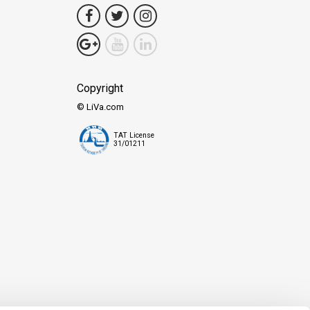
Copyright
© LiVa.com
TAT License
31/01211