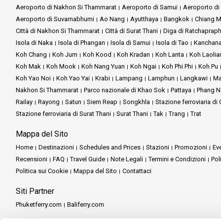
Aeroporto di Nakhon Si Thammarat
Aeroporto di Samui
Aeroporto di 
Aeroporto di Suvarnabhumi
Ao Nang
Ayutthaya
Bangkok
Chiang M
Città di Nakhon Si Thammarat
Città di Surat Thani
Diga di Ratchaprap
Isola di Naka
Isola di Phangan
Isola di Samui
Isola di Tao
Kanchana
Koh Chang
Koh Jum
Koh Kood
Koh Kradan
Koh Lanta
Koh Laolia
Koh Mak
Koh Mook
Koh Nang Yuan
Koh Ngai
Koh Phi Phi
Koh Pu
Koh Yao Noi
Koh Yao Yai
Krabi
Lampang
Lamphun
Langkawi
Ma
Nakhon Si Thammarat
Parco nazionale di Khao Sok
Pattaya
Phang N
Railay
Rayong
Satun
Siem Reap
Songkhla
Stazione ferroviaria d
Stazione ferroviaria di Surat Thani
Surat Thani
Tak
Trang
Trat
Mappa del Sito
Home
Destinazioni
Schedules and Prices
Stazioni
Promozioni
Eve
Recensioni
FAQ
Travel Guide
Note Legali
Termini e Condizioni
Pol
Politica sui Cookie
Mappa del Sito
Contattaci
Siti Partner
Phuketferry.com
Baliferry.com