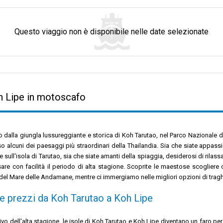
Questo viaggio non è disponibile nelle date selezionate
h Lipe in motoscafo
io dalla giungla lussureggiante e storica di Koh Tarutao, nel Parco Nazionale 
so alcuni dei paesaggi più straordinari della Thailandia. Sia che siate appassi
 sull'isola di Tarutao, sia che siate amanti della spiaggia, desiderosi di rilass
sare con facilità il periodo di alta stagione. Scoprite le maestose scoglier
del Mare delle Andamane, mentre ci immergiamo nelle migliori opzioni di tragh
 e prezzi da Koh Tarutao a Koh Lipe
rivo dell'alta stagione, le isole di Koh Tarutao e Koh Lipe diventano un faro p