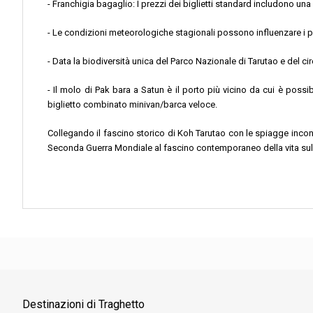
- Franchigia bagaglio: I prezzi dei biglietti standard includono u
- Le condizioni meteorologiche stagionali possono influenzare i pi
- Data la biodiversità unica del Parco Nazionale di Tarutao e del c
- Il molo di Pak bara a Satun è il porto più vicino da cui è poss
biglietto combinato minivan/barca veloce.
Collegando il fascino storico di Koh Tarutao con le spiagge incon
Seconda Guerra Mondiale al fascino contemporaneo della vita sull'i
Destinazioni di Traghetto