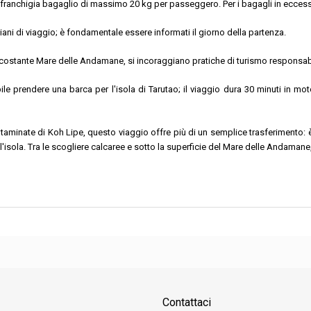
na franchigia bagaglio di massimo 20 kg per passeggero. Per i bagagli in ecces
ani di viaggio; è fondamentale essere informati il giorno della partenza.
ircostante Mare delle Andamane, si incoraggiano pratiche di turismo responsabil
ibile prendere una barca per l'isola di Tarutao; il viaggio dura 30 minuti in
taminate di Koh Lipe, questo viaggio offre più di un semplice trasferimento: è
sola. Tra le scogliere calcaree e sotto la superficie del Mare delle Andamane, 
Contattaci