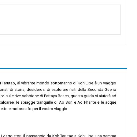
di Tarutao, al vibrante mondo sottomarino di Koh Lipe è un viaggio
onati di storia, desiderosi di esplorare i siti della Seconda Guerra
arvi sulle rive sabbiose di Pattaya Beach, questa guida vi aiuterà ad
e calcaree, le spiagge tranquille di Ao Son e Ao Phante e le acque
etto e motoscafo per il vostro viaggio.
er i viaggiatori. Il passaggio da Koh Tarutao a Koh Lipe, una gemma