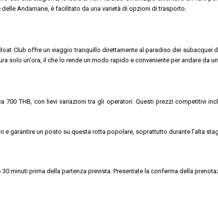
 delle Andamane, è facilitato da una varietà di opzioni di trasporto.
t Club offre un viaggio tranquillo direttamente al paradiso dei subacquei di K
o dura solo un'ora, il che lo rende un modo rapido e conveniente per andare da un 
 700 THB, con lievi variazioni tra gli operatori. Questi prezzi competitivi i
iori e garantire un posto su questa rotta popolare, soprattutto durante l'alta sta
eno 30 minuti prima della partenza prevista. Presentate la conferma della pren