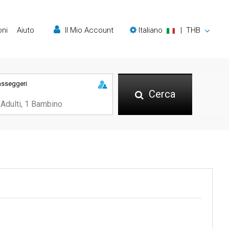
oni
Aiuto
Il Mio Account
Italiano
|
THB
asseggeri
Cerca