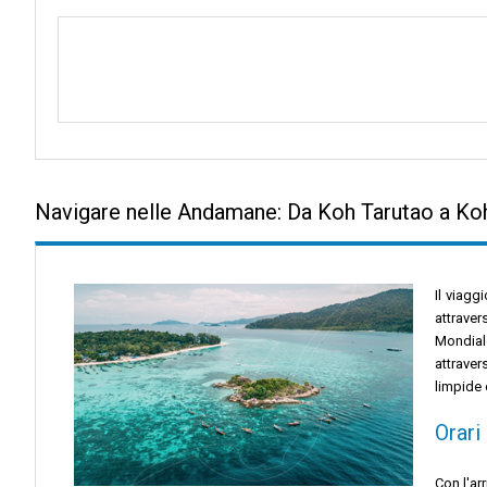
Navigare nelle Andamane: Da Koh Tarutao a Ko
Il viagg
attraver
Mondiale
attraver
limpide 
Orari
Con l'ar