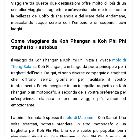
Viaggiare tra queste due destinazioni offre molto di più di un
semplice viaggio in traghetto: è un'avventura che mette in mostra
la bellezza del Golfo di Thailandia e del Mare delle Andamane,
mescolando acque serene con l'emozione di scoprire nuovi
luoghi.
Come viaggiare da Koh Phangan a Koh Phi Phi
traghetto + autobus
Il viaggio da Koh Phangan a Koh Phi Phi inizia al vivace
molo di
Thong Sala
su Koh Phangan, che funge da porto principale per i
traghetti dell'isola. Da qui, ci sono diverse compagnie di traghetti
che offrono servizi giornalieri per facilitare il vostro
trasferimento. Potete scegliere tra un tranquillo traghetto da Koh
Phangan o un motoscafo, a seconda della vostra preferenza per
un'esperienza rilassata o per un viaggio più veloce ed
emozionante.
La prima fermata è spesso il
molo di Maenam
a Koh Samui. Una
volta sbarcati, potrete prendere un altro motoscafo o un
traghetto per Koh Phi Phi. Una delle scelte più popolari per i
viaggiatori diretti da Koh Phangan a Koh Phi Phi è quella di