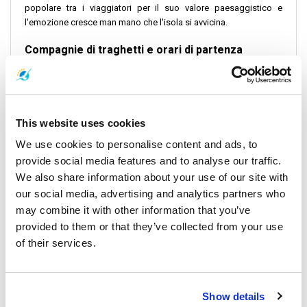
popolare tra i viaggiatori per il suo valore paesaggistico e
l'emozione cresce man mano che l'isola si avvicina.
Compagnie di traghetti e orari di partenza
Su questa rotta operano diverse compagnie di traghetti che
offrono partenze frequenti durante tutto il giorno. La maggior
parte dei traghetti parte da Koh Phangan tra le 8:00 e le 10:00, con
orari di arrivo variabili a seconda della combinazione di traghetti
This website uses cookies
e autobus scelta. Il viaggio più breve dura in genere circa 6-7 ore,
We use cookies to personalise content and ads, to
a seconda dei punti di trasferimento e delle coincidenze, mentre
provide social media features and to analyse our traffic.
altre opzioni potrebbero richiedere più tempo a seconda dei
We also share information about your use of our site with
tempi di attesa tra le varie tappe del viaggio.
our social media, advertising and analytics partners who
- Quanti operatori di traghetti offrono servizi su questa rotta? Ci
may combine it with other information that you’ve
sono diversi operatori, tra cui Lomprayah e Seatran Discovery,
provided to them or that they’ve collected from your use
che offrono servizi tra Koh Phangan, Surat Thani e Koh Phi Phi.
of their services.
- Quante partenze vengono offerte ogni giorno? Le partenze
giornaliere di 2 traghetti assicurano una comoda
programmazione.
Show details