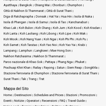
Ayutthaya
Bangkok
Chiang Mai
Chonburi
Chumphon
Città di Nakhon Si Thammarat
Città di Surat Thani
Diga di Ratchaprapha
Donsak
Hat Yai
Hua Hin
Isola di Naka
Isola di Phangan
Isola di Samui
Isola di Tao
Kanchanaburi
Khao Lak
Koh Bulon
Koh Chang
Koh Jum
Koh Kood
Koh Kradan
Koh Lanta
Koh Laoliang
Koh Libong
Koh Lipe
Koh Mak
Koh Mook
Koh Nang Yuan
Koh Ngai
Koh Phi Phi
Koh Pu
Koh Samet
Koh Tarutao
Koh Yao Noi
Koh Yao Yai
Krabi
Lampang
Lamphun
Langkawi
Mae Hong Son
Nakhon Ratchasima
Nakhon Si Thammarat
Parco nazionale di Khao Sok
Pattaya
Phang Nga
Phuket
Prachuap Khiri Khan
Railay
Rayong
Satun
Siem Reap
Songkhla
Stazione ferroviaria di Chumphon
Stazione ferroviaria di Surat Thani
Surat Thani
Tak
Trang
Trat
Mappa del Sito
Home
Destinazioni
Schedules and Prices
Stazioni
Promozioni
Eventi
Notizie
Operatori
Recensioni
FAQ
Travel Guide