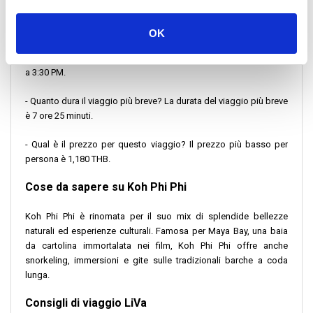
- A che ora parte la prima corsa del giorno? La prima corsa parte
a 5:30 AM.
OK
- A che ora parte l'ultima corsa del giorno? L'ultimo viaggio parte
a 3:30 PM.
- Quanto dura il viaggio più breve? La durata del viaggio più breve
è 7 ore 25 minuti.
- Qual è il prezzo per questo viaggio? Il prezzo più basso per
persona è 1,180 THB.
Cose da sapere su Koh Phi Phi
Koh Phi Phi è rinomata per il suo mix di splendide bellezze
naturali ed esperienze culturali. Famosa per Maya Bay, una baia
da cartolina immortalata nei film, Koh Phi Phi offre anche
snorkeling, immersioni e gite sulle tradizionali barche a coda
lunga.
Consigli di viaggio LiVa