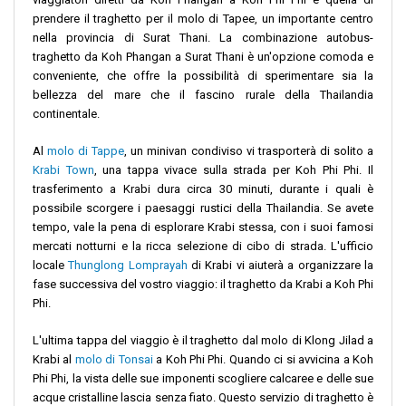
prendere il traghetto per il molo di Tapee, un importante centro
nella provincia di Surat Thani. La combinazione autobus-
traghetto da Koh Phangan a Surat Thani è un'opzione comoda e
conveniente, che offre la possibilità di sperimentare sia la
bellezza del mare che il fascino rurale della Thailandia
continentale.
Al
molo di Tappe
, un minivan condiviso vi trasporterà di solito a
Krabi Town
, una tappa vivace sulla strada per Koh Phi Phi. Il
trasferimento a Krabi dura circa 30 minuti, durante i quali è
possibile scorgere i paesaggi rustici della Thailandia. Se avete
tempo, vale la pena di esplorare Krabi stessa, con i suoi famosi
mercati notturni e la ricca selezione di cibo di strada. L'ufficio
locale
Thunglong Lomprayah
di Krabi vi aiuterà a organizzare la
fase successiva del vostro viaggio: il traghetto da Krabi a Koh Phi
Phi.
L'ultima tappa del viaggio è il traghetto dal molo di Klong Jilad a
Krabi al
molo di Tonsai
a Koh Phi Phi. Quando ci si avvicina a Koh
Phi Phi, la vista delle sue imponenti scogliere calcaree e delle sue
acque cristalline lascia senza fiato. Questo servizio di traghetto è