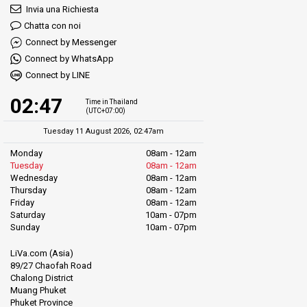
Invia una Richiesta
Chatta con noi
Connect by Messenger
Connect by WhatsApp
Connect by LINE
02:47
Time in Thailand
(UTC+07:00)
Tuesday 11 August 2026, 02:47am
Monday
08am - 12am
Tuesday
08am - 12am
Wednesday
08am - 12am
Thursday
08am - 12am
Friday
08am - 12am
Saturday
10am - 07pm
Sunday
10am - 07pm
LiVa.com (Asia)
89/27 Chaofah Road
Chalong District
Muang Phuket
Phuket Province