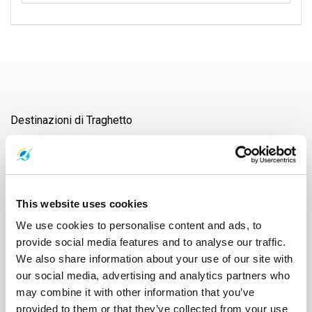
Destinazioni di Traghetto
Aeroporto di Nakhon Si Thammarat
Aeroporto di Samui
Aeroporto di Surat Thani
Aeroporto di Suvarnabhumi
Ao Nang
Ayutthaya
Bangkok
Chiang Mai
Chonburi
Chumphon
Città di Nakhon Si Thammarat
Città di Surat Thani
This website uses cookies
Diga di Ratchaprapha
Donsak
Hat Yai
Hua Hin
Isola di Naka
Isola di Phangan
Isola di Samui
Isola di Tao
Kanchanaburi
We use cookies to personalise content and ads, to
Khao Lak
Koh Bulon
Koh Chang
Koh Jum
Koh Kood
Koh Kradan
provide social media features and to analyse our traffic.
Koh Lanta
Koh Laoliang
Koh Libong
Koh Lipe
Koh Mak
We also share information about your use of our site with
Koh Mook
Koh Nang Yuan
Koh Ngai
Koh Phi Phi
Koh Pu
our social media, advertising and analytics partners who
Koh Samet
Koh Tarutao
Koh Yao Noi
Koh Yao Yai
Krabi
may combine it with other information that you’ve
Lampang
Lamphun
Langkawi
Mae Hong Son
provided to them or that they’ve collected from your use