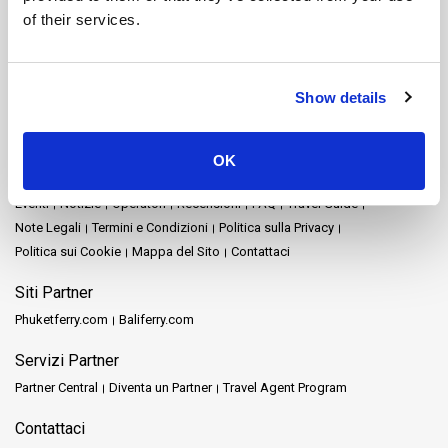
Nakhon Ratchasima
Nakhon Si Thammarat
of their services.
Parco nazionale di Khao Sok
Pattaya
Phang Nga
Phuket
Prachuap Khiri Khan
Railay
Rayong
Satun
Siem Reap
Songkhla
Stazione ferroviaria di Chumphon
Stazione ferroviaria di Surat Thani
Show details
Surat Thani
Tak
Trang
Trat
Mappa del Sito
OK
Home
Destinazioni
Schedules and Prices
Stazioni
Promozioni
Eventi
Notizie
Operatori
Recensioni
FAQ
Travel Guide
Note Legali
Termini e Condizioni
Politica sulla Privacy
Politica sui Cookie
Mappa del Sito
Contattaci
Siti Partner
Phuketferry.com
Baliferry.com
Servizi Partner
Partner Central
Diventa un Partner
Travel Agent Program
Contattaci