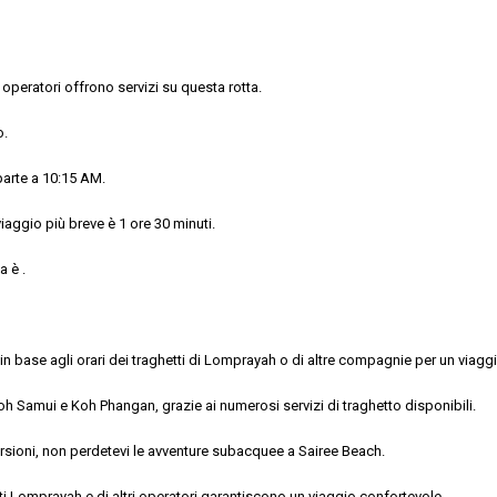
 operatori offrono servizi su questa rotta.
o.
parte a 10:15 AM.
viaggio più breve è 1 ore 30 minuti.
a è .
o in base agli orari dei traghetti di Lomprayah o di altre compagnie per un viag
Samui e Koh Phangan, grazie ai numerosi servizi di traghetto disponibili.
sioni, non perdetevi le avventure subacquee a Sairee Beach.
i Lomprayah e di altri operatori garantiscono un viaggio confortevole.