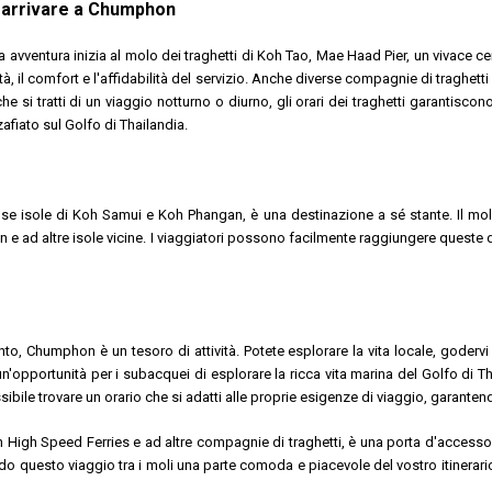
arrivare a Chumphon
a avventura inizia al molo dei traghetti di Koh Tao, Mae Haad Pier, un vivace cen
 il comfort e l'affidabilità del servizio. Anche diverse compagnie di traghett
he si tratti di un viaggio notturno o diurno, gli orari dei traghetti garantiscono 
iato sul Golfo di Thailandia.
amose isole di Koh Samui e Koh Phangan, è una destinazione a sé stante. Il 
ad altre isole vicine. I viaggiatori possono facilmente raggiungere queste de
to, Chumphon è un tesoro di attività. Potete esplorare la vita locale, godervi 
pportunità per i subacquei di esplorare la ricca vita marina del Golfo di Tha
bile trovare un orario che si adatti alle proprie esigenze di viaggio, garantend
High Speed Ferries e ad altre compagnie di traghetti, è una porta d'accesso ad
ndo questo viaggio tra i moli una parte comoda e piacevole del vostro itinerario d