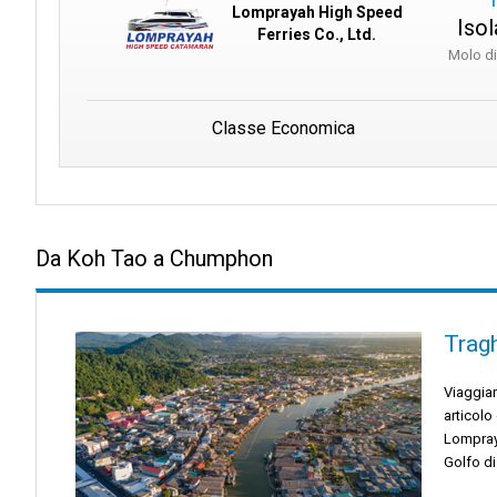
Lomprayah High Speed
Isol
Ferries Co., Ltd.
Molo d
Classe Economica
Da Koh Tao a Chumphon
Tragh
Viaggia
articolo
Lompraya
Golfo di