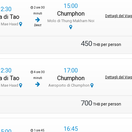
15:00
12:30
2 ore 30
Chumphon
minuti
a di Tao
Dettagli del Via
Molo di Thung Makham Noi
i Mae Haad
Direct
450
per person
THB
12:30
17:00
4 ore 30
a di Tao
Chumphon
Dettagli del Via
minuti
i Mae Haad
Aeroporto di Chumphon
700
per person
THB
16:45
15:00
1 ore 45