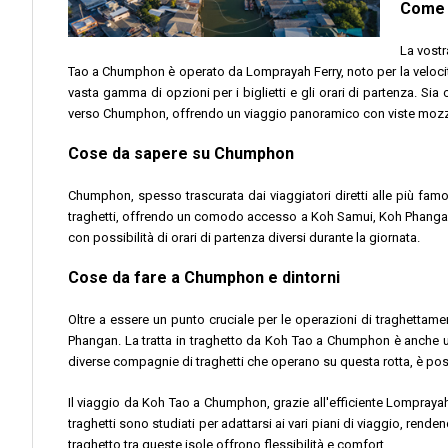
Come 
La vostr
Tao a Chumphon è operato da Lomprayah Ferry, noto per la velocità,
vasta gamma di opzioni per i biglietti e gli orari di partenza. Sia c
verso Chumphon, offrendo un viaggio panoramico con viste mozzaf
Cose da sapere su Chumphon
Chumphon, spesso trascurata dai viaggiatori diretti alle più f
traghetti, offrendo un comodo accesso a Koh Samui, Koh Phangan e 
con possibilità di orari di partenza diversi durante la giornata.
Cose da fare a Chumphon e dintorni
Oltre a essere un punto cruciale per le operazioni di traghettamen
Phangan. La tratta in traghetto da Koh Tao a Chumphon è anche un'o
diverse compagnie di traghetti che operano su questa rotta, è possi
Il viaggio da Koh Tao a Chumphon, grazie all'efficiente Lomprayah 
traghetti sono studiati per adattarsi ai vari piani di viaggio, rende
traghetto tra queste isole offrono flessibilità e comfort.