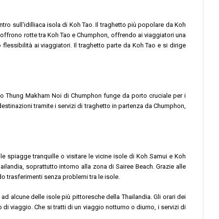
tro sull'idilliaca isola di Koh Tao. Il traghetto più popolare da Koh
i offrono rotte tra Koh Tao e Chumphon, offrendo ai viaggiatori una
flessibilità ai viaggiatori. Il traghetto parte da Koh Tao e si dirige
molo Thung Makham Noi di Chumphon funge da porto cruciale per i
stinazioni tramite i servizi di traghetto in partenza da Chumphon,
le spiagge tranquille o visitare le vicine isole di Koh Samui e Koh
ilandia, soprattutto intorno alla zona di Sairee Beach. Grazie alle
o trasferimenti senza problemi tra le isole.
 alcune delle isole più pittoresche della Thailandia. Gli orari dei
i viaggio. Che si tratti di un viaggio notturno o diurno, i servizi di