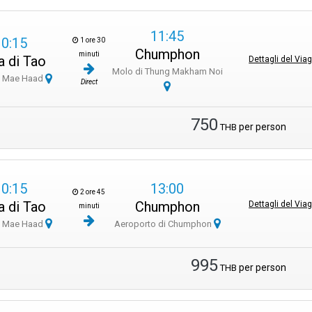
11:45
10:15
1 ore 30
Chumphon
minuti
a di Tao
Dettagli del Via
Molo di Thung Makham Noi
i Mae Haad
Direct
750
per person
THB
10:15
13:00
2 ore 45
a di Tao
Chumphon
Dettagli del Via
minuti
i Mae Haad
Aeroporto di Chumphon
995
per person
THB