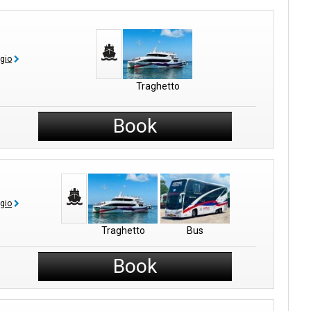
ggio
Traghetto
Book
ggio
Traghetto
Bus
Book