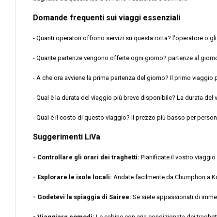
Domande frequenti sui viaggi essenziali
- Quanti operatori offrono servizi su questa rotta? l'operatore o gli
- Quante partenze vengono offerte ogni giorno? partenze al giorn
- A che ora avviene la prima partenza del giorno? Il primo viaggio 
- Qual è la durata del viaggio più breve disponibile? La durata del 
- Qual è il costo di questo viaggio? Il prezzo più basso per person
Suggerimenti LiVa
- Controllare gli orari dei traghetti:
Pianificate il vostro viaggi
- Esplorare le isole locali:
Andate facilmente da Chumphon a Koh 
- Godetevi la spiaggia di Sairee:
Se siete appassionati di immer
- Viaggiare comodi:
Le cabine con aria condizionata dei traghett