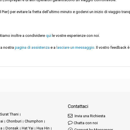
er) per evitare la fretta dell'ultimo minuto e godervi un inizio di viaggio tranq
vitiamo inoltre a condividere
qui
le vostre esperienze con noi.
la nostra
pagina di assistenza
e a
lasciare un messaggio
. Il vostro feedback è
Contattaci
Surat Thani
Invia una Richiesta
ai
Chonburi
Chumphon
Chatta con noi
ha
Donsak
Hat Yai
Hua Hin
Connect by Messenger