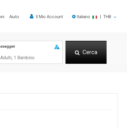
oni
Aiuto
Il Mio Account
Italiano
|
THB
asseggeri
Cerca