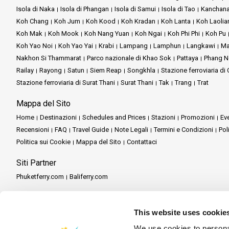
Isola di Naka
Isola di Phangan
Isola di Samui
Isola di Tao
Kanchana
Koh Chang
Koh Jum
Koh Kood
Koh Kradan
Koh Lanta
Koh Laolia
Koh Mak
Koh Mook
Koh Nang Yuan
Koh Ngai
Koh Phi Phi
Koh Pu
Koh Yao Noi
Koh Yao Yai
Krabi
Lampang
Lamphun
Langkawi
Ma
Nakhon Si Thammarat
Parco nazionale di Khao Sok
Pattaya
Phang N
Railay
Rayong
Satun
Siem Reap
Songkhla
Stazione ferroviaria d
Stazione ferroviaria di Surat Thani
Surat Thani
Tak
Trang
Trat
Mappa del Sito
Home
Destinazioni
Schedules and Prices
Stazioni
Promozioni
Eve
Recensioni
FAQ
Travel Guide
Note Legali
Termini e Condizioni
Pol
Politica sui Cookie
Mappa del Sito
Contattaci
Siti Partner
Phuketferry.com
Baliferry.com
Servizi Partner
Partner Central
Diventa un Partner
Travel Agent Program
This website uses cookie
We use cookies to personal