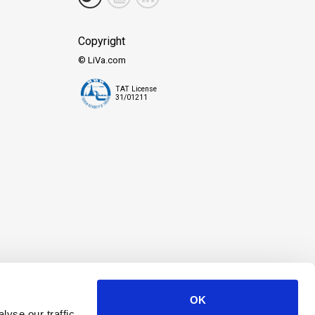
Copyright
© LiVa.com
TAT License
31/01211
OK
yse our traffic.