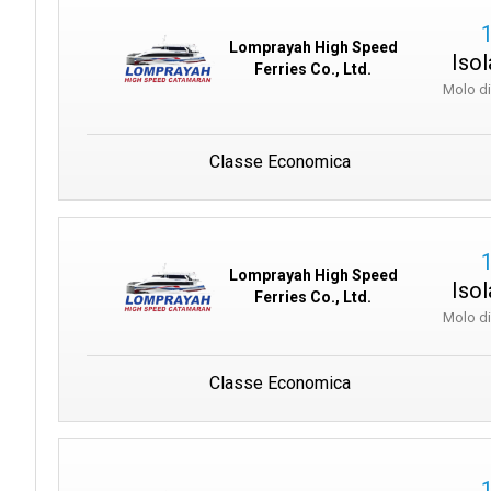
Lomprayah High Speed
Isol
Ferries Co., Ltd.
Molo d
Classe Economica
Lomprayah High Speed
Isol
Ferries Co., Ltd.
Molo d
Classe Economica