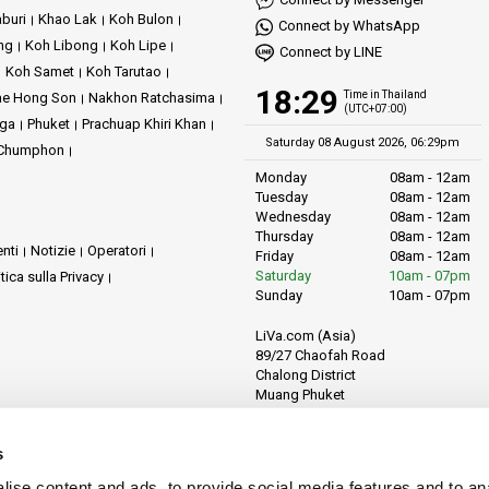
buri
Khao Lak
Koh Bulon
Connect by WhatsApp
ng
Koh Libong
Koh Lipe
Connect by LINE
Koh Samet
Koh Tarutao
18:29
Time in Thailand
e Hong Son
Nakhon Ratchasima
(UTC+07:00)
ga
Phuket
Prachuap Khiri Khan
Saturday 08 August 2026, 06:29pm
i Chumphon
Monday
08am - 12am
Tuesday
08am - 12am
Wednesday
08am - 12am
Thursday
08am - 12am
nti
Notizie
Operatori
Friday
08am - 12am
Saturday
10am - 07pm
itica sulla Privacy
Sunday
10am - 07pm
LiVa.com (Asia)
89/27 Chaofah Road
Chalong District
Muang Phuket
Phuket Province
Thailand, 83130
s
ise content and ads, to provide social media features and to anal