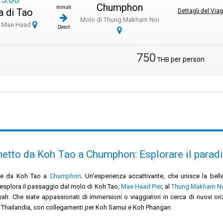
Chumphon
minuti
a di Tao
Dettagli del Via
Molo di Thung Makham Noi
i Mae Haad
Direct
750
per person
THB
etto da Koh Tao a Chumphon: Esplorare il paradi
re da Koh Tao a
Chumphon
. Un'esperienza accattivante, che unisce la bell
 esplora il passaggio dal molo di Koh Tao,
Mae Haad Pier
, al
Thung Makham No
h. Che siate appassionati di immersioni o viaggiatori in cerca di nuovi ori
 Thailandia, con collegamenti per Koh Samui e Koh Phangan.