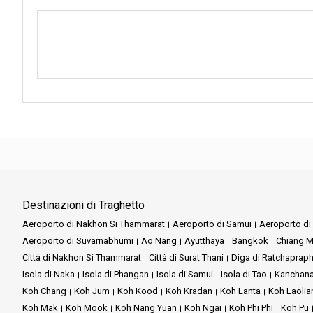
Destinazioni di Traghetto
Aeroporto di Nakhon Si Thammarat
Aeroporto di Samui
Aeroporto di 
Aeroporto di Suvarnabhumi
Ao Nang
Ayutthaya
Bangkok
Chiang M
Città di Nakhon Si Thammarat
Città di Surat Thani
Diga di Ratchaprap
Isola di Naka
Isola di Phangan
Isola di Samui
Isola di Tao
Kanchana
Koh Chang
Koh Jum
Koh Kood
Koh Kradan
Koh Lanta
Koh Laolia
Koh Mak
Koh Mook
Koh Nang Yuan
Koh Ngai
Koh Phi Phi
Koh Pu