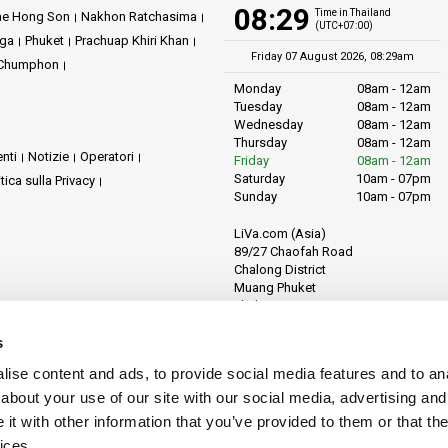
08:29
Time in Thailand
e Hong Son
Nakhon Ratchasima
(UTC+07:00)
ga
Phuket
Prachuap Khiri Khan
Friday 07 August 2026, 08:29am
i Chumphon
Monday
08am - 12am
Tuesday
08am - 12am
Wednesday
08am - 12am
Thursday
08am - 12am
nti
Notizie
Operatori
Friday
08am - 12am
Saturday
10am - 07pm
itica sulla Privacy
Sunday
10am - 07pm
LiVa.com (Asia)
89/27 Chaofah Road
Chalong District
Muang Phuket
Phuket Province
Thailand, 83130
s
ise content and ads, to provide social media features and to anal
about your use of our site with our social media, advertising and
t with other information that you’ve provided to them or that the
ices.