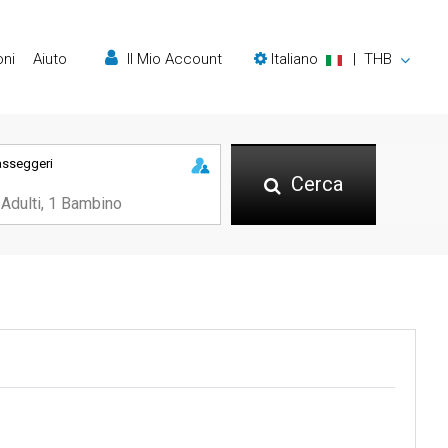
oni
Aiuto
Il Mio Account
Italiano
|
THB
asseggeri
Cerca