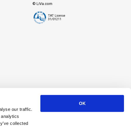
© LiVa.com
TAT License
31/01211
OK
yse our traffic.
 analytics
y’ve collected