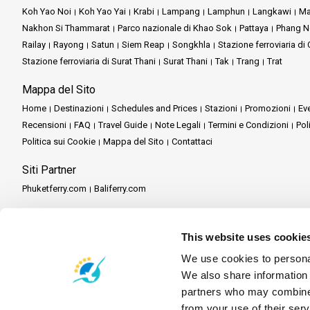
Koh Yao Noi
Koh Yao Yai
Krabi
Lampang
Lamphun
Langkawi
Ma
Nakhon Si Thammarat
Parco nazionale di Khao Sok
Pattaya
Phang N
Railay
Rayong
Satun
Siem Reap
Songkhla
Stazione ferroviaria d
Stazione ferroviaria di Surat Thani
Surat Thani
Tak
Trang
Trat
Mappa del Sito
Home
Destinazioni
Schedules and Prices
Stazioni
Promozioni
Eve
Recensioni
FAQ
Travel Guide
Note Legali
Termini e Condizioni
Pol
Politica sui Cookie
Mappa del Sito
Contattaci
Siti Partner
Phuketferry.com
Baliferry.com
Servizi Partner
Partner Central
Diventa un Partner
Travel Agent Program
This website uses cookie
We use cookies to personal
We also share information 
partners who may combine i
from your use of their serv