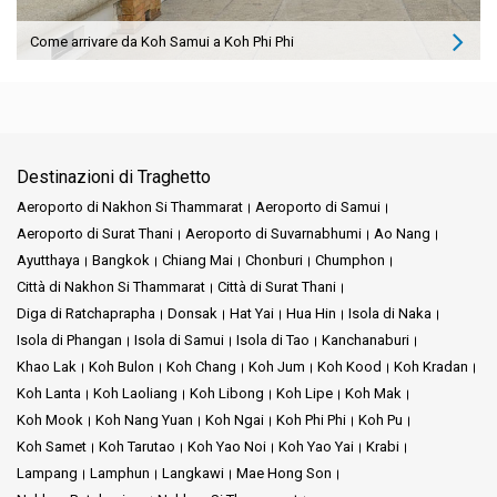
Come arrivare da Koh Samui a Koh Phi Phi
Destinazioni di Traghetto
Aeroporto di Nakhon Si Thammarat
Aeroporto di Samui
Aeroporto di Surat Thani
Aeroporto di Suvarnabhumi
Ao Nang
Ayutthaya
Bangkok
Chiang Mai
Chonburi
Chumphon
Città di Nakhon Si Thammarat
Città di Surat Thani
Diga di Ratchaprapha
Donsak
Hat Yai
Hua Hin
Isola di Naka
Isola di Phangan
Isola di Samui
Isola di Tao
Kanchanaburi
Khao Lak
Koh Bulon
Koh Chang
Koh Jum
Koh Kood
Koh Kradan
Koh Lanta
Koh Laoliang
Koh Libong
Koh Lipe
Koh Mak
Koh Mook
Koh Nang Yuan
Koh Ngai
Koh Phi Phi
Koh Pu
Koh Samet
Koh Tarutao
Koh Yao Noi
Koh Yao Yai
Krabi
Lampang
Lamphun
Langkawi
Mae Hong Son