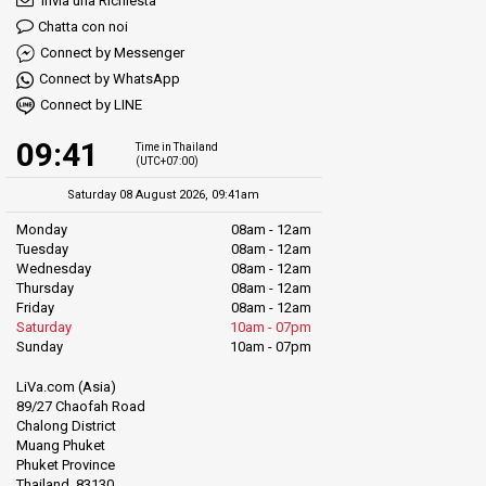
Invia una Richiesta
Chatta con noi
Connect by Messenger
Connect by WhatsApp
Connect by LINE
09:41
Time in Thailand
(UTC+07:00)
Saturday 08 August 2026, 09:41am
Monday
08am - 12am
Tuesday
08am - 12am
Wednesday
08am - 12am
Thursday
08am - 12am
Friday
08am - 12am
Saturday
10am - 07pm
Sunday
10am - 07pm
LiVa.com (Asia)
89/27 Chaofah Road
Chalong District
Muang Phuket
Phuket Province
Thailand, 83130