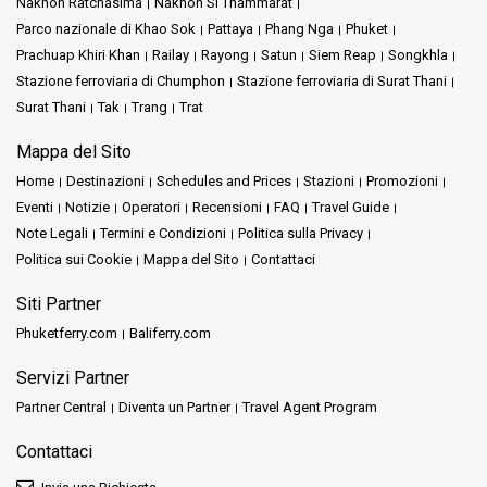
Nakhon Ratchasima
Nakhon Si Thammarat
Parco nazionale di Khao Sok
Pattaya
Phang Nga
Phuket
Prachuap Khiri Khan
Railay
Rayong
Satun
Siem Reap
Songkhla
Stazione ferroviaria di Chumphon
Stazione ferroviaria di Surat Thani
Surat Thani
Tak
Trang
Trat
Mappa del Sito
Home
Destinazioni
Schedules and Prices
Stazioni
Promozioni
Eventi
Notizie
Operatori
Recensioni
FAQ
Travel Guide
Note Legali
Termini e Condizioni
Politica sulla Privacy
Politica sui Cookie
Mappa del Sito
Contattaci
Siti Partner
Phuketferry.com
Baliferry.com
Servizi Partner
Partner Central
Diventa un Partner
Travel Agent Program
Contattaci