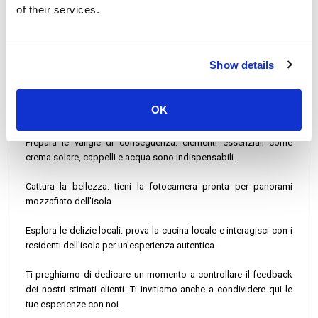
of their services.
Consigli LiVa
Prenotazione anticipata: prenota online i biglietti del traghetto e
Show details
del motoscafo per evitare problemi dell'ultimo minuto.
Rimani informato: tieni traccia degli orari dei porti dei traghetti
OK
per eventuali modifiche.
Prepara le valigie di conseguenza: elementi essenziali come
crema solare, cappelli e acqua sono indispensabili.
Cattura la bellezza: tieni la fotocamera pronta per panorami
mozzafiato dell'isola.
Esplora le delizie locali: prova la cucina locale e interagisci con i
residenti dell'isola per un'esperienza autentica.
Ti preghiamo di dedicare un momento a controllare il feedback
dei nostri stimati clienti. Ti invitiamo anche a condividere qui le
tue esperienze con noi.