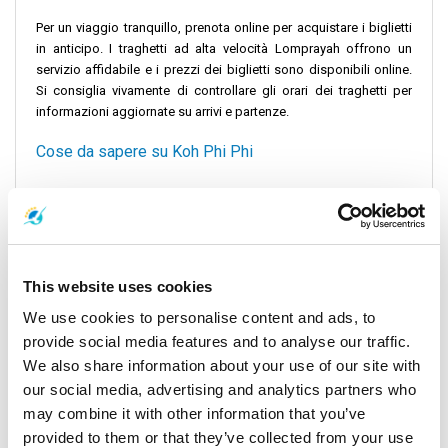
Per un viaggio tranquillo, prenota online per acquistare i biglietti
in anticipo. I traghetti ad alta velocità Lomprayah offrono un
servizio affidabile e i prezzi dei biglietti sono disponibili online.
Si consiglia vivamente di controllare gli orari dei traghetti per
informazioni aggiornate su arrivi e partenze.
Cose da sapere su Koh Phi Phi
Koh Phi Phi è un paradiso per gli amanti della spiaggia e dei
festaioli. L'isola è famosa per la sua Sairee Beach, un punto
caldo per la vita notturna e le attività in spiaggia.
Cose da fare a Koh Phi Phi e dintorni
This website uses cookies
We use cookies to personalise content and ads, to
A Koh Phi Phi, pratica lo snorkeling, esplora i mercati locali o fai
un giro in barca a coda lunga. La vivace vita dell'isola si estende
provide social media features and to analyse our traffic.
oltre le sue spiagge, con numerosi caffè e negozi da esplorare.
We also share information about your use of our site with
our social media, advertising and analytics partners who
Il tuo viaggio da Koh Tao a Koh Phi Phi non è solo un viaggio tra
may combine it with other information that you’ve
due punti, ma una vibrante esplorazione della cultura dell'isola e
provided to them or that they’ve collected from your use
delle bellezze naturali della Thailandia