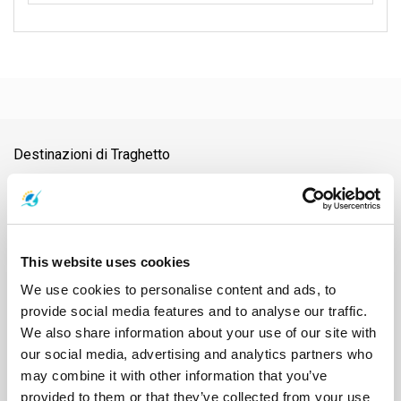
Destinazioni di Traghetto
Aeroporto di Nakhon Si Thammarat
Aeroporto di Samui
Aeroporto di Surat Thani
Aeroporto di Suvarnabhumi
Ao Nang
Ayutthaya
Bangkok
Chiang Mai
Chonburi
Chumphon
Città di Nakhon Si Thammarat
Città di Surat Thani
This website uses cookies
Diga di Ratchaprapha
Donsak
Hat Yai
Hua Hin
Isola di Naka
Isola di Phangan
Isola di Samui
Isola di Tao
Kanchanaburi
We use cookies to personalise content and ads, to
Khao Lak
Koh Bulon
Koh Chang
Koh Jum
Koh Kood
Koh Kradan
provide social media features and to analyse our traffic.
Koh Lanta
Koh Laoliang
Koh Libong
Koh Lipe
Koh Mak
We also share information about your use of our site with
Koh Mook
Koh Nang Yuan
Koh Ngai
Koh Phi Phi
Koh Pu
our social media, advertising and analytics partners who
Koh Samet
Koh Tarutao
Koh Yao Noi
Koh Yao Yai
Krabi
may combine it with other information that you’ve
Lampang
Lamphun
Langkawi
Mae Hong Son
provided to them or that they’ve collected from your use