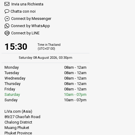
Invia una Richiesta
Chatta con noi
Connect by Messenger
Connect by WhatsApp
Connect by LINE
15:30
Time in Thailand
(UTC+07:00)
Saturday 08 August 2026, 03:30pm
Monday
08am - 12am
Tuesday
08am - 12am
Wednesday
08am - 12am
Thursday
08am - 12am
Friday
08am - 12am
Saturday
10am - 07pm
Sunday
10am - 07pm
LiVa.com (Asia)
89/27 Chaofah Road
Chalong District
Muang Phuket
Phuket Province