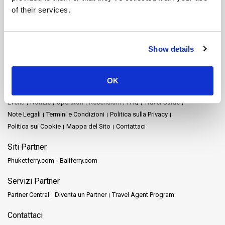
Nakhon Ratchasima
Nakhon Si Thammarat
of their services.
Parco nazionale di Khao Sok
Pattaya
Phang Nga
Phuket
Prachuap Khiri Khan
Railay
Rayong
Satun
Siem Reap
Songkhla
Stazione ferroviaria di Chumphon
Stazione ferroviaria di Surat Thani
Show details
Surat Thani
Tak
Trang
Trat
Mappa del Sito
OK
Home
Destinazioni
Schedules and Prices
Stazioni
Promozioni
Eventi
Notizie
Operatori
Recensioni
FAQ
Travel Guide
Note Legali
Termini e Condizioni
Politica sulla Privacy
Politica sui Cookie
Mappa del Sito
Contattaci
Siti Partner
Phuketferry.com
Baliferry.com
Servizi Partner
Partner Central
Diventa un Partner
Travel Agent Program
Contattaci