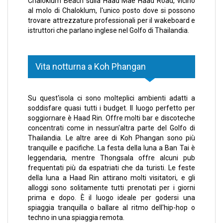
Chaloklum Beach sulla Haad Mae Haad Road, vicino
al molo di Chaloklum, l'unico posto dove si possono
trovare attrezzature professionali per il wakeboard e
istruttori che parlano inglese nel Golfo di Thailandia.
Vita notturna a Koh Phangan
Su quest'isola ci sono molteplici ambienti adatti a
soddisfare quasi tutti i budget. Il luogo perfetto per
soggiornare è Haad Rin. Offre molti bar e discoteche
concentrati come in nessun'altra parte del Golfo di
Thailandia. Le altre aree di Koh Phangan sono più
tranquille e pacifiche. La festa della luna a Ban Tai è
leggendaria, mentre Thongsala offre alcuni pub
frequentati più da espatriati che da turisti. Le feste
della luna a Haad Rin attirano molti visitatori, e gli
alloggi sono solitamente tutti prenotati per i giorni
prima e dopo. È il luogo ideale per godersi una
spiaggia tranquilla o ballare al ritmo dell'hip-hop o
techno in una spiaggia remota.