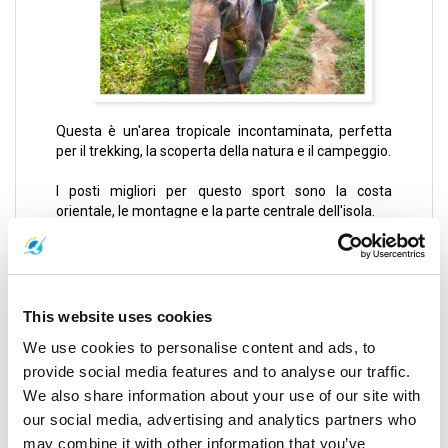
Questa è un'area tropicale incontaminata, perfetta
per il trekking, la scoperta della natura e il campeggio.
I posti migliori per questo sport sono la costa
orientale, le montagne e la parte centrale dell'isola.
Qui si trova il Khao Ra, che raggiunge i 630 metri e
offre una vista spettacolare su Thong Nai Pan e
Chaloklum. È necessario prestare attenzione per non
perdere il sentiero, poiché i percorsi di trekking
This website uses cookies
dell’isola sono facili da smarrire.
We use cookies to personalise content and ads, to
provide social media features and to analyse our traffic.
È possibile noleggiare una guida sull'isola presso il
Parco Nazionale della Cascata di Phaeng per
We also share information about your use of our site with
maggiore sicurezza e per godersi il trekking. Il costo è
our social media, advertising and analytics partners who
di circa 500 baht al giorno.
may combine it with other information that you’ve