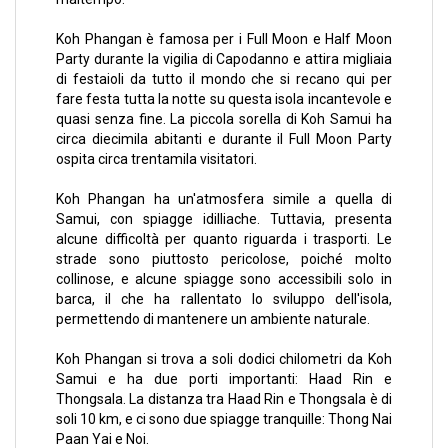
Koh Phangan è famosa per i Full Moon e Half Moon
Party durante la vigilia di Capodanno e attira migliaia
di festaioli da tutto il mondo che si recano qui per
fare festa tutta la notte su questa isola incantevole e
quasi senza fine. La piccola sorella di Koh Samui ha
circa diecimila abitanti e durante il Full Moon Party
ospita circa trentamila visitatori.
Koh Phangan ha un'atmosfera simile a quella di
Samui, con spiagge idilliache. Tuttavia, presenta
alcune difficoltà per quanto riguarda i trasporti. Le
strade sono piuttosto pericolose, poiché molto
collinose, e alcune spiagge sono accessibili solo in
barca, il che ha rallentato lo sviluppo dell'isola,
permettendo di mantenere un ambiente naturale.
Koh Phangan si trova a soli dodici chilometri da
Koh
Samui
e ha due porti importanti: Haad Rin e
Thongsala. La distanza tra Haad Rin e Thongsala è di
soli 10 km, e ci sono due spiagge tranquille: Thong Nai
Paan Yai e Noi.