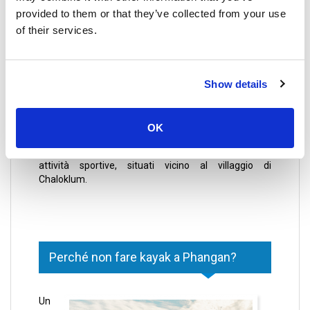
provided to them or that they’ve collected from your use
of their services.
Praticare il tiro con l'arco
Show details
Il tiro con l'arco è praticato da molti turisti a Phangan
e l'unico posto per farlo è il First Bow & Arrow Club,
che offre lezioni all'aperto con varie opzioni di
OK
abbonamento. A Phangan ci sono anche alcuni bar
con combinazioni e allestimenti per rilassarsi dopo le
attività sportive, situati vicino al villaggio di
Chaloklum.
Perché non fare kayak a Phangan?
Un