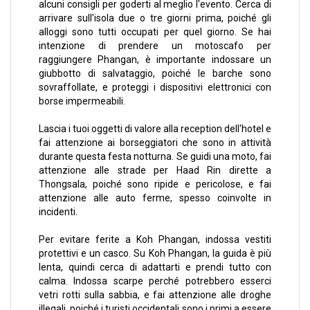
alcuni consigli per goderti al meglio l'evento. Cerca di
arrivare sull'isola due o tre giorni prima, poiché gli
alloggi sono tutti occupati per quel giorno. Se hai
intenzione di prendere un motoscafo per
raggiungere Phangan, è importante indossare un
giubbotto di salvataggio, poiché le barche sono
sovraffollate, e proteggi i dispositivi elettronici con
borse impermeabili.
Lascia i tuoi oggetti di valore alla reception dell'hotel e
fai attenzione ai borseggiatori che sono in attività
durante questa festa notturna. Se guidi una moto, fai
attenzione alle strade per Haad Rin dirette a
Thongsala, poiché sono ripide e pericolose, e fai
attenzione alle auto ferme, spesso coinvolte in
incidenti.
Per evitare ferite a Koh Phangan, indossa vestiti
protettivi e un casco. Su Koh Phangan, la guida è più
lenta, quindi cerca di adattarti e prendi tutto con
calma. Indossa scarpe perché potrebbero esserci
vetri rotti sulla sabbia, e fai attenzione alle droghe
illegali, poiché i turisti occidentali sono i primi a essere