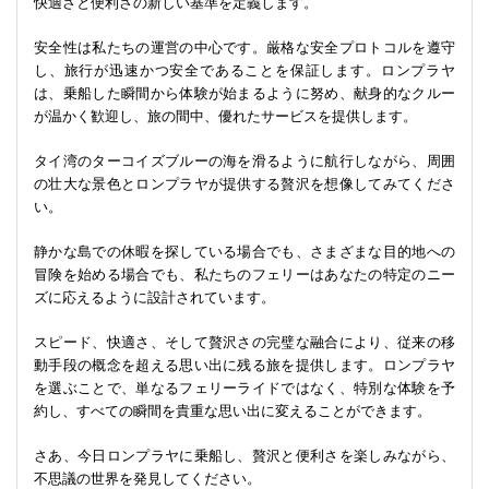
快適さと便利さの新しい基準を定義します。
安全性は私たちの運営の中心です。厳格な安全プロトコルを遵守
し、旅行が迅速かつ安全であることを保証します。ロンプラヤ
は、乗船した瞬間から体験が始まるように努め、献身的なクルー
が温かく歓迎し、旅の間中、優れたサービスを提供します。
タイ湾のターコイズブルーの海を滑るように航行しながら、周囲
の壮大な景色とロンプラヤが提供する贅沢を想像してみてくださ
い。
静かな島での休暇を探している場合でも、さまざまな目的地への
冒険を始める場合でも、私たちのフェリーはあなたの特定のニー
ズに応えるように設計されています。
スピード、快適さ、そして贅沢さの完璧な融合により、従来の移
動手段の概念を超える思い出に残る旅を提供します。ロンプラヤ
を選ぶことで、単なるフェリーライドではなく、特別な体験を予
約し、すべての瞬間を貴重な思い出に変えることができます。
さあ、今日ロンプラヤに乗船し、贅沢と便利さを楽しみながら、
不思議の世界を発見してください。