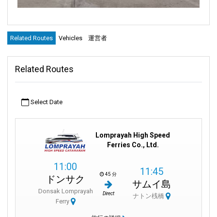
Related Routes
Vehicles
運営者
Related Routes
Select Date
Lomprayah High Speed
Ferries Co., Ltd.
11:00
11:45
45 分
ドンサク
サムイ島
Donsak Lomprayah
Direct
ナトン桟橋
Ferry