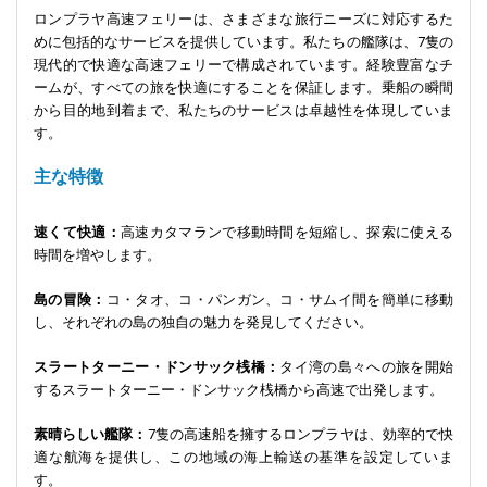
ロンプラヤ高速フェリーは、さまざまな旅行ニーズに対応するた
めに包括的なサービスを提供しています。私たちの艦隊は、7隻の
現代的で快適な高速フェリーで構成されています。経験豊富なチ
ームが、すべての旅を快適にすることを保証します。乗船の瞬間
から目的地到着まで、私たちのサービスは卓越性を体現していま
す。
主な特徴
速くて快適：
高速カタマランで移動時間を短縮し、探索に使える
時間を増やします。
島の冒険：
コ・タオ、コ・パンガン、コ・サムイ間を簡単に移動
し、それぞれの島の独自の魅力を発見してください。
スラートターニー・ドンサック桟橋：
タイ湾の島々への旅を開始
するスラートターニー・ドンサック桟橋から高速で出発します。
素晴らしい艦隊：
7隻の高速船を擁するロンプラヤは、効率的で快
適な航海を提供し、この地域の海上輸送の基準を設定していま
す。