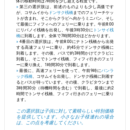
体の移動時間は7時間を少し超える程度です。
»
第三の選択肢は、前述のものよりも少し高価です
が、コサムイから
ドンサク桟橋
までのフェリーチケッ
トが含まれ、そこからクラビへ向かうミニバン、そし
て最後にフィフィへのフェリーに乗ります。午前8:00
にリパノイ桟橋を出発し、午後3時30分に
トンサイ桟
橋
に到着します。全体で7時間30分ほどかかります。
»
4番目の選択肢は、午前8:00にナトン桟橋から出発
する高速フェリーに乗り、約45分でドンサク桟橋に
到着します。その後、バスで約3時間かけてクラビに
到着し、そこでトンサイ桟橋、フィフィ行きのフェリ
ーに乗り換え、1時間30分で到着します。
»
最後に、高速フェリーを使って、午前9時に
バンラ
ック桟橋
、コサムイを出発し、ドンサク桟橋に到着す
るとバスが待っています。その後、クラビタウンまで
3時間30分（待機時間を含む）で到着し、最後に約2
時間でトンサイ桟橋、フィフィ行きのフェリーに乗り
ます。
この選択肢は子供に対して素晴らしい特別価格
を提供しています。小さなお子様連れの場合
は、この点を考慮してください。