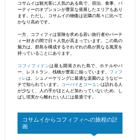
コサムイは観光客に人気のある島で、宿泊、食事、パ
ーティーのオプションが豊富な発展したエリアもあり
ます。ただし、コサムイの物価は近隣の島々に比べて
かなり高めです。
一方、コフィフィは冒険を求める若い旅行者やパーテ
ィー好きの間で日々人気が高まっています。この島の
魅力は、群島を構成するそれぞれの島が異なる風景を
持っていることにあります。
コフィフィドン
は最も開発された島で、ホテルやバ
ー、レストラン、桟橋が豊富に揃っています。
フィフ
ィレ
は、シュノーケリングに最適な楽園のようなビー
チで知られています。
コーパイ
と
コーユン
は訪れる人
が少なく、人の手がほとんど加わっていないため、し
ばし現実から離れたい人には最適です。
コサムイからコフィフィへの旅程の計
画