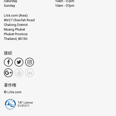
Saturday
10am - 07pm
Sunday
10am - 07pm
LiVa.com (Asia)
89/27 Chaofah Road
Chalong District
Muang Phuket
Phuket Province
Thailand, 83130
接続
著作権
© LiVa.com
TAT License
31/01211