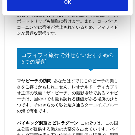
OK
るコフィフィドンに滞在するのが最適です。さらに、
フィフィドンはプーケットとクラビからのフェリーが
到着する桟橋を持っており、この島から他の島々への
ボートトリップも簡単に行けます。また、コーパイと
コーユンでは宿泊が禁止されているため、フィフィド
ンが最適な選択です。
コフィフィ旅行で外せないおすすめの
6つの場所
マヤビーチの訪問:
あなたはすでにこのビーチの美し
さをご存じかもしれません。レオナルド・ディカプリ
オ主演の映画「ザ・ビーチ」の撮影場所であるマヤビ
ーチは、国の中でも最も訪れる価値がある場所のひと
つです。そのきらめく砂と透き通るターコイズブルー
の海で有名です。
バイキング洞窟とピレラグーン:
この2つは、この国
立公園が提供する魅力の大部分を占めています。バイ