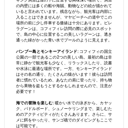
キング洞窟は崖の下に位置する興味深い場所で、洞窟
の内壁には多くの船や海賊、動物などの絵が描かれて
いると言われています。残念ながら、観光客は内部に
入ることはできませんが、マヤビーチへの道中でこの
場所の前に少し停車する価値は十分にあります。ピレ
ラグーンは、コフィフィレ訪問の際に必見のスポット
で、島の中心に位置するこの美しいラグーンは、透き
通った緑がかった青い水でプールのように見えます。
バンブー島とモンキーアイランド:
コフィフィの国立
公園の一部であるこの2つの美しい島。最初の島は非
常に静かで観光客も少なく、リラックスしたり、読書
や水泳に最適な場所です。一方、モンキーアイランド
はその名の通り、たくさんの猿がいます！彼らは訪問
者に慣れているため、あなたの肩に登ったり、持ち物
から果物を盗もうとするかもしれませんので、注意が
必要です！
海での冒険を楽しむ:
暖かい水での泳ぎから、カヤッ
ク、パドルボード、シュノーケリングまで、楽しむた
めのアクティビティがたくさんあります。さらに、サ
メに餌をやったり、サンゴ礁でのダイビングもここで
は可能です。