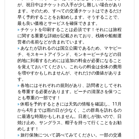
が、祝日中はチケットの入手が少し難しい場合があり
ます。そのため、すべての交通チケットはできるだけ
早く予約することをお勧めします。そうすることで、
最も良い価格とサービスを確保できます。
»
チケットを印刷することは必須です！それには旅程
に関する重要な詳細が記載されており、桟橋や船舶運
営者の名前などが含まれています。
»
あなたが訪れるのは国立公園であるため、マヤビー
チ、モスキートアイランド、モンキービーチなどの目
的地に到着するためには追加の料金が必要になること
を覚えておいてください。これらの料金は全体の費用
を増やすかもしれませんが、それだけの価値がありま
す。
»
各地にはそれぞれの規則があり、訪問者としてそれ
を尊重する必要があります。ビーチの清潔さを保つこ
とも尊重の一部です！
»
休暇を予約するときには天気の情報を確認し、11月
から4月までは雨の日が少なく、この群島を訪れるの
に最適な時期かもしれません。日差しが強いので、日
焼け止め、サングラス、帽子を持って行くことをお勧
めします！
»
旅行保険について調べてみてください。一部の交通