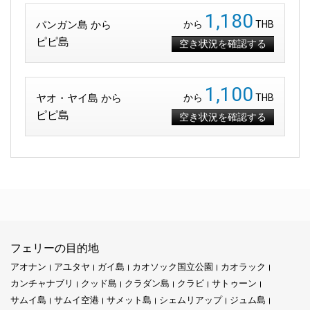
1,180
パンガン島 から
から
THB
ピピ島
空き状況を確認する
1,100
ヤオ・ヤイ島 から
から
THB
ピピ島
空き状況を確認する
フェリーの目的地
アオナン
アユタヤ
ガイ島
カオソック国立公園
カオラック
カンチャナブリ
クッド島
クラダン島
クラビ
サトゥーン
サムイ島
サムイ空港
サメット島
シェムリアップ
ジュム島