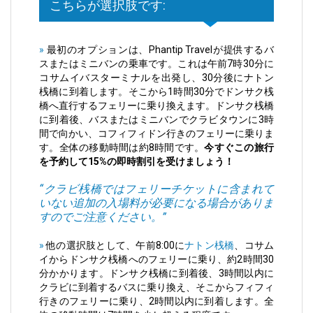
こちらが選択肢です:
»
最初のオプションは、Phantip Travelが提供するバ
スまたはミニバンの乗車です。これは午前7時30分に
コサムイバスターミナルを出発し、30分後にナトン
桟橋に到着します。そこから1時間30分でドンサク桟
橋へ直行するフェリーに乗り換えます。ドンサク桟橋
に到着後、バスまたはミニバンでクラビタウンに3時
間で向かい、コフィフィドン行きのフェリーに乗りま
す。全体の移動時間は約8時間です。
今すぐこの旅行
を予約して15%の即時割引を受けましょう！
“クラビ桟橋ではフェリーチケットに含まれて
いない追加の入場料が必要になる場合がありま
すのでご注意ください。”
»
他の選択肢として、午前8:00に
ナトン桟橋
、コサム
イからドンサク桟橋へのフェリーに乗り、約2時間30
分かかります。ドンサク桟橋に到着後、3時間以内に
クラビに到着するバスに乗り換え、そこからフィフィ
行きのフェリーに乗り、2時間以内に到着します。全