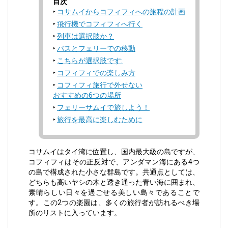
目次
コサムイからコフィフィへの旅程の計画
飛行機でコフィフィへ行く
列車は選択肢か？
バスとフェリーでの移動
こちらが選択肢です:
コフィフィでの楽しみ方
コフィフィ旅行で外せない
おすすめの6つの場所
フェリーサムイで旅しよう！
旅行を最高に楽しむために
コサムイ
はタイ湾に位置し、国内最大級の島ですが、
コフィフィはその正反対で、アンダマン海にある4つ
の島で構成された小さな群島です。共通点としては、
どちらも高いヤシの木と透き通った青い海に囲まれ、
素晴らしい日々を過ごせる美しい島々であることで
す。この2つの楽園は、多くの旅行者が訪れるべき場
所のリストに入っています。