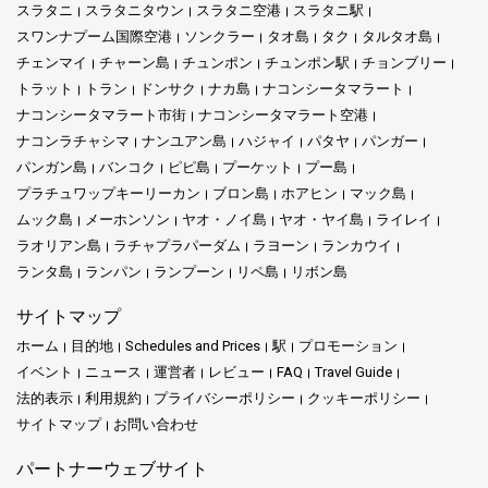
スラタニ
スラタニタウン
スラタニ空港
スラタニ駅
スワンナプーム国際空港
ソンクラー
タオ島
タク
タルタオ島
チェンマイ
チャーン島
チュンポン
チュンポン駅
チョンブリー
トラット
トラン
ドンサク
ナカ島
ナコンシータマラート
ナコンシータマラート市街
ナコンシータマラート空港
ナコンラチャシマ
ナンユアン島
ハジャイ
パタヤ
パンガー
パンガン島
バンコク
ピピ島
プーケット
プー島
プラチュワップキーリーカン
ブロン島
ホアヒン
マック島
ムック島
メーホンソン
ヤオ・ノイ島
ヤオ・ヤイ島
ライレイ
ラオリアン島
ラチャプラパーダム
ラヨーン
ランカウイ
ランタ島
ランパン
ランプーン
リペ島
リボン島
サイトマップ
ホーム
目的地
Schedules and Prices
駅
プロモーション
イベント
ニュース
運営者
レビュー
FAQ
Travel Guide
法的表示
利用規約
プライバシーポリシー
クッキーポリシー
サイトマップ
お問い合わせ
パートナーウェブサイト