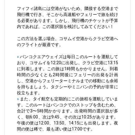
フィフィ諸島には空港がないため、隣接する空港まで
飛行機で行き、そこから高速船やフェリーで旅を続け
る必要があります。しかし、飛行機のチケットが予算
内であれば、この選択肢を検討してみてください！
この方法を選ぶ場合、コサムイ空港からクラビ空港へ
のフライトが最適です。
»
バンコクエアウェイズ
は毎日このルートを運航して
おり、コサムイを12:20に出発し、クラビ空港に13:15
に到着します。この旅は1時間もかかりません。到着
時間の少なくとも2時間後にフェリーの出発を計画
し、空港からフェリーターミナルまでの移動にも余裕
を持ちましょう。タクシーやミニバンの予約が非常に
役立ちます。
»
また、
タイ航空
も定期的にこの旅程を運航していま
す。このルートはバンコクでのストップを含むため、
合計で3〜5時間かかります。出発時間の選択肢が多
く、朝6:00、次は9:45、その次は10:25があります。
午後の便は12:00、13:50、14:15にも出発します。夜
間の便は稀で、最も遅い便は17:00です。