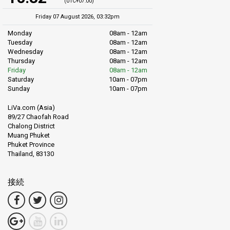
(UTC+07:00)
Friday 07 August 2026, 03:32pm
Monday
08am - 12am
Tuesday
08am - 12am
Wednesday
08am - 12am
Thursday
08am - 12am
Friday
08am - 12am
Saturday
10am - 07pm
Sunday
10am - 07pm
LiVa.com (Asia)
89/27 Chaofah Road
Chalong District
Muang Phuket
Phuket Province
Thailand, 83130
接続