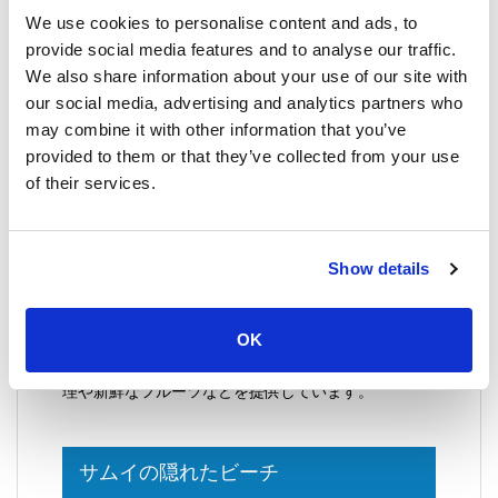
We use cookies to personalise content and ads, to
ハイシーズン中は水はほとんどクリスタルのように澄
んでおり、モンスーンシーズン（11月から1月）には
provide social media features and to analyse our traffic.
濁りやすくなります。
We also share information about your use of our site with
our social media, advertising and analytics partners who
ビーチにある大きな木々
may combine it with other information that you’ve
多くのビーチは大きな木々の自然な日陰に包まれてお
provided to them or that they’ve collected from your use
り、リゾート施設のある場所でもまだ自然のまま残っ
of their services.
ています。
ビーチでのマッサージ
Show details
サムイのビーチでは、プロのマッサージを手頃な価格
で受けることができます。
OK
礼儀正しいビーチのベンダー
地元のビーチベンダーは非常に礼儀正しく、地元の料
理や新鮮なフルーツなどを提供しています。
サムイの隠れたビーチ