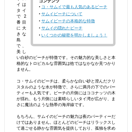
コンテンツ
イは
コ・サムイで最も人気のあるビーチ
タイ
サムイビーチについて
で2
サムイビーチの本格的な特徴
番目
に大
サムイの隠れたビーチ
きな
いくつかの秘密を明かしましょう！
島
で、
美し
い白砂のビーチが特徴です。その魅力的な美しさと本
格的なトロピカルな雰囲気は他ではなかなか見つかり
ません。
コ・サムイ
のビーチは、柔らかな白い砂と澄んだクリ
スタルのような水が特徴で、さらに満月の下でのパー
ティーも人気です。ビーチの片側にはココナッツの木
が揺れ、もう片側には素晴らしい
タイ湾
が広がり、ま
さに魔法のような熱帯の海岸線です。
もちろん、サムイのビーチの魅力は夜のパーティーだ
けではありません。ほとんどのビーチはリラックスし
て過ごせる静かな雰囲気を提供しており、孤独を求め