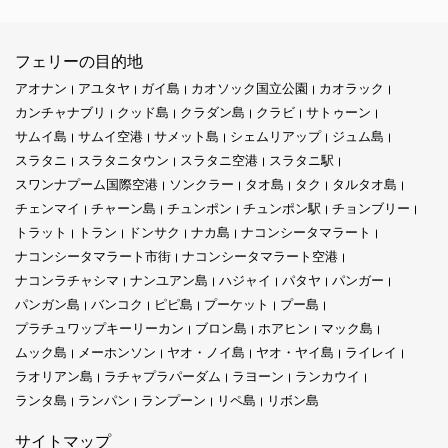
フェリーの目的地
アオナン
アユタヤ
ガイ島
カオソック国立公園
カオラック
カンチャナブリ
クッド島
クラダン島
クラビ
サトゥーン
サムイ島
サムイ空港
サメット島
シェムリアップ
ジュム島
スラタニ
スラタニタウン
スラタニ空港
スラタニ駅
スワンナプーム国際空港
ソンクラー
タオ島
タク
タルタオ島
チェンマイ
チャーン島
チュンポン
チュンポン駅
チョンブリー
トラット
トラン
ドンサク
ナカ島
ナコンシータマラート
ナコンシータマラート市街
ナコンシータマラート空港
ナコンラチャシマ
ナンユアン島
ハジャイ
パタヤ
パンガー
パンガン島
バンコク
ピピ島
プーケット
プー島
プラチュワップキーリーカン
ブロン島
ホアヒン
マック島
ムック島
メーホンソン
ヤオ・ノイ島
ヤオ・ヤイ島
ライレイ
ラオリアン島
ラチャプラパーダム
ラヨーン
ランカウイ
ランタ島
ランパン
ランプーン
リペ島
リボン島
サイトマップ