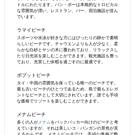
トルにわたります。バン・ポーは本格的なトロピカル
な雰囲気が漂い、レストラン、バー、宿泊施設が並ん
でいます。
ラマイビーチ
スポーツや水泳が好きな方にはぴったりの静かで素晴
らしいビーチです。チャウエンよりも人が少なく、柔
らかな白砂とヤシの木に覆われており、リラックスし
たり日光浴を楽しむことができます。観光施設も整っ
ており、充実した休暇を過ごすのに最適です。
ボプットビーチ
タイ・中国の雰囲気を保っている唯一のビーチです。
最も古いビーチのひとつであるため、島で最もエレガ
ントなビーチとして大切にされています。誰でも手頃
な価格でリゾートを楽しむことができます。
メナムビーチ
多くの人が
メナム
をバックパッカー向けのビーチと考
えていますが、それは美しいコ・パンガンの景色が見
えるからです。メナムビーチでは、手頃な価格で数