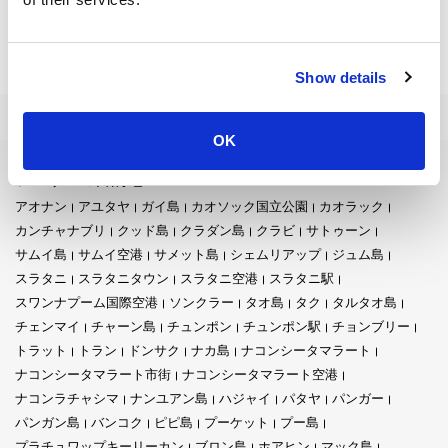
バンコクからタオ島への旅が、より速く、よりお手頃価格に！
Show details
OK
フェリーの目的地
アオナン
アユタヤ
ガイ島
カオソック国立公園
カオラック
カンチャナブリ
クッド島
クラダン島
クラビ
サトゥーン
サムイ島
サムイ空港
サメット島
シェムリアップ
ジュム島
スラタニ
スラタニタウン
スラタニ空港
スラタニ駅
スワンナプーム国際空港
ソンクラー
タオ島
タク
タルタオ島
チェンマイ
チャーン島
チュンポン
チュンポン駅
チョンブリー
トラット
トラン
ドンサク
ナカ島
ナコンシータマラート
ナコンシータマラート市街
ナコンシータマラート空港
ナコンラチャシマ
ナンユアン島
ハジャイ
パタヤ
パンガー
パンガン島
バンコク
ピピ島
プーケット
プー島
プラチュワップキーリーカン
ブロン島
ホアヒン
マック島