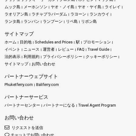
ムック島
メーホンソン
ヤオ・ノイ島
ヤオ・ヤイ島
ライレイ
ラオリアン島
ラチャプラパーダム
ラヨーン
ランカウイ
ランタ島
ランパン
ランプーン
リペ島
リボン島
サイトマップ
ホーム
目的地
Schedules and Prices
駅
プロモーション
イベント
ニュース
運営者
レビュー
FAQ
Travel Guide
法的表示
利用規約
プライバシーポリシー
クッキーポリシー
サイトマップ
お問い合わせ
パートナーウェブサイト
Phuketferry.com
Baliferry.com
パートナーサービス
パートナーセンター
パートナーになる
Travel Agent Program
お問い合わせ
リクエストを送信
チャットでお問い合わせ