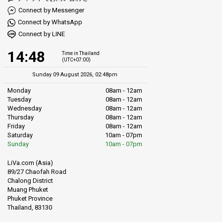
Connect by Messenger
Connect by WhatsApp
Connect by LINE
14:48
Time in Thailand
(UTC+07:00)
Sunday 09 August 2026, 02:48pm
Monday
08am - 12am
Tuesday
08am - 12am
Wednesday
08am - 12am
Thursday
08am - 12am
Friday
08am - 12am
Saturday
10am - 07pm
Sunday
10am - 07pm
LiVa.com (Asia)
89/27 Chaofah Road
Chalong District
Muang Phuket
Phuket Province
Thailand, 83130