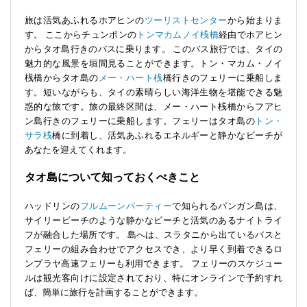
旅は活気あふれるホアヒンの
ツーリストセンター
から始まりま
す。 ここからチュンポンの
トンマカムノイ桟橋
経由でホアヒン
からタオ島行きのバスに乗ります。 このバス旅行では、タイの
魅力的な風景を垣間見ることができます。トン・マカム・ノイ
桟橋からタオ島の
メー・ハート桟
橋行きのフェリーに乗船しま
す。短いながらも、タイの素晴らしい海洋生物を堪能できる魅
惑的な旅です。旅の最終区間は、メー・ハート桟橋からフアヒ
ン島行きのフェリーに乗船します。フェリーはタオ島の
トン・
サラ桟
橋に到着し、活気あふれるエネルギーと静かなビーチが
あなたを迎えてくれます。
タオ島について知っておくべきこと
ハッドリンの
フルムーンパーティー
で知られるパンガン島は、
サイリービーチのような静かなビーチと活気のあるナイトライ
フが融合した場所です。 島へは、スラタニから出ているバスと
フェリーの組み合わせでアクセスでき、より早く到着できるロ
ンプラヤ高速フェリーも利用できます。 フェリーのスケジュー
ルは観光客向けに設定されており、特にオンラインで予約すれ
ば、簡単に旅行を計画することができます。