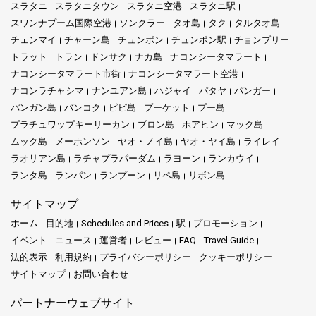
スラタニ
スラタニタウン
スラタニ空港
スラタニ駅
スワンナプーム国際空港
ソンクラー
タオ島
タク
タルタオ島
チェンマイ
チャーン島
チュンポン
チュンポン駅
チョンブリー
トラット
トラン
ドンサク
ナカ島
ナコンシータマラート
ナコンシータマラート市街
ナコンシータマラート空港
ナコンラチャシマ
ナンユアン島
ハジャイ
パタヤ
パンガー
パンガン島
バンコク
ピピ島
プーケット
プー島
プラチュワップキーリーカン
ブロン島
ホアヒン
マック島
ムック島
メーホンソン
ヤオ・ノイ島
ヤオ・ヤイ島
ライレイ
ラオリアン島
ラチャプラパーダム
ラヨーン
ランカウイ
ランタ島
ランパン
ランプーン
リペ島
リボン島
サイトマップ
ホーム
目的地
Schedules and Prices
駅
プロモーション
イベント
ニュース
運営者
レビュー
FAQ
Travel Guide
法的表示
利用規約
プライバシーポリシー
クッキーポリシー
サイトマップ
お問い合わせ
パートナーウェブサイト