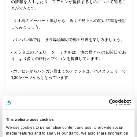
の情報を入手したり、フアヒンが提供するものについて知るこ
とができます。
- タオ島のメーハート埠頭から、近くの島々への短い訪問を検討
してみましょう。
- パンガン島では、サラ埠頭周辺で郷土料理を楽しみましょう。
- スラタニのフェリーターミナルは、他の島々への玄関口であ
り、より多くの旅行オプションを提供しています。
- ホアヒンからパンガン島までのチケットは、バスとフェリーで
1,300バーツからとなっています。
どうぞお時間を取って、
大切なお客様からの
フィードバックを
ご確認ください
。また、
こちらで
当社でのご経験を共有してい
ただければ幸いです。
This website uses cookies
We use cookies to personalise content and ads, to provide social
ご質問やご不明な点がございましたら、当社の
ヘルプページ
に
media features and to analyse our traffic. We also share information
アクセスして
メッセージを残して
ください。お客様のフィード