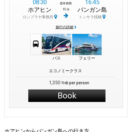
08:30
16:45
8 時間
ホアヒン
パンガン島
15 分
ロンプラヤ事務所
トンサラ桟橋
旅行の詳細
バス
フェリー
エコノミークラス
1,350
per person
THB
Book
ホアヒンからパンガン島への行き方