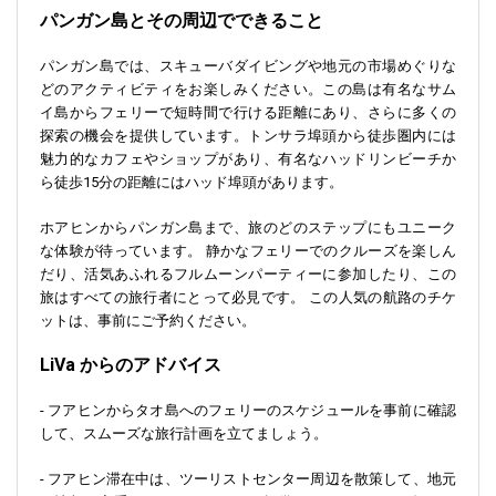
パンガン島とその周辺でできること
パンガン島では、スキューバダイビングや地元の市場めぐりな
どのアクティビティをお楽しみください。この島は有名なサム
イ島からフェリーで短時間で行ける距離にあり、さらに多くの
探索の機会を提供しています。トンサラ埠頭から徒歩圏内には
魅力的なカフェやショップがあり、有名なハッドリンビーチか
ら徒歩15分の距離にはハッド埠頭があります。
ホアヒンからパンガン島まで、旅のどのステップにもユニーク
な体験が待っています。 静かなフェリーでのクルーズを楽しん
だり、活気あふれるフルムーンパーティーに参加したり、この
旅はすべての旅行者にとって必見です。 この人気の航路のチケ
ットは、事前にご予約ください。
LiVa からのアドバイス
- フアヒンからタオ島へのフェリーのスケジュールを事前に確認
して、スムーズな旅行計画を立てましょう。
- フアヒン滞在中は、ツーリストセンター周辺を散策して、地元