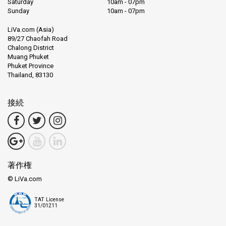
Saturday
10am - 07pm
Sunday
10am - 07pm
LiVa.com (Asia)
89/27 Chaofah Road
Chalong District
Muang Phuket
Phuket Province
Thailand, 83130
接続
著作権
© LiVa.com
TAT License
31/01211