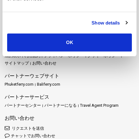
ムック島
メーホンソン
ヤオ・ノイ島
ヤオ・ヤイ島
ライレイ
ラオリアン島
ラチャプラパーダム
ラヨーン
ランカウイ
ランタ島
ランパン
ランプーン
リペ島
リボン島
Show details
サイトマップ
ホーム
目的地
Schedules and Prices
駅
プロモーション
OK
イベント
ニュース
運営者
レビュー
FAQ
Travel Guide
法的表示
利用規約
プライバシーポリシー
クッキーポリシー
サイトマップ
お問い合わせ
パートナーウェブサイト
Phuketferry.com
Baliferry.com
パートナーサービス
パートナーセンター
パートナーになる
Travel Agent Program
お問い合わせ
リクエストを送信
チャットでお問い合わせ