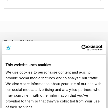
フェリーの目的地
アオナン
アユタヤ
ガイ島
カオソック国立公園
カオラック
カンチャナブリ
クッド島
クラダン島
クラビ
サトゥーン
サムイ島
サムイ空港
サメット島
シェムリアップ
ジュム島
This website uses cookies
スラタニ
スラタニタウン
スラタニ空港
スラタニ駅
スワンナプーム国際空港
ソンクラー
タオ島
タク
タルタオ島
We use cookies to personalise content and ads, to
チェンマイ
チャーン島
チュンポン
チュンポン駅
チョンブリー
provide social media features and to analyse our traffic.
トラット
トラン
ドンサク
ナカ島
ナコンシータマラート
We also share information about your use of our site with
ナコンシータマラート市街
ナコンシータマラート空港
our social media, advertising and analytics partners who
ナコンラチャシマ
ナンユアン島
ハジャイ
パタヤ
パンガー
may combine it with other information that you’ve
パンガン島
バンコク
ピピ島
プーケット
プー島
provided to them or that they’ve collected from your use
プラチュワップキーリーカン
ブロン島
ホアヒン
マック島
of their services.