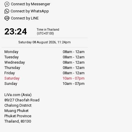
Connect by Messenger
Connect by WhatsApp
Connect by LINE
23:24
Time in Thailand
(UTC+07:00)
Saturday 08 August 2026, 11:24pm
Monday
08am - 12am
Tuesday
08am - 12am
Wednesday
08am - 12am
Thursday
08am - 12am
Friday
08am - 12am
Saturday
10am - 07pm
Sunday
10am - 07pm
LiVa.com (Asia)
89/27 Chaofah Road
Chalong District
Muang Phuket
Phuket Province
Thailand, 83130