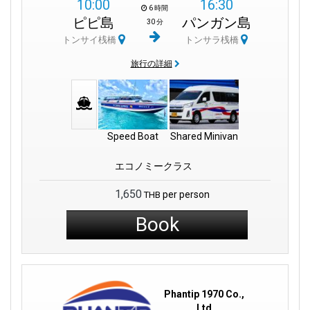
10:00
16:30
6 時間
ピピ島
パンガン島
30 分
トンサイ桟橋
トンサラ桟橋
旅行の詳細
Speed Boat
Shared Minivan
エコノミークラス
1,650
per person
THB
Book
Phantip 1970 Co.,
Ltd