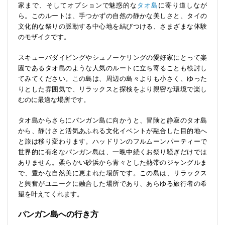
家まで、そしてオプションで魅惑的な
タオ島
に寄り道しなが
ら。このルートは、手つかずの自然の静かな美しさと、タイの
文化的な祭りの脈動する中心地を結びつける、さまざまな体験
のモザイクです。
スキューバダイビングやシュノーケリングの愛好家にとって楽
園であるタオ島のような人気のルートに立ち寄ることも検討し
てみてください。この島は、周辺の島々よりも小さく、ゆった
りとした雰囲気で、リラックスと探検をより親密な環境で楽し
むのに最適な場所です。
タオ島からさらにパンガン島に向かうと、冒険と静寂のタオ島
から、静けさと活気あふれる文化イベントが融合した目的地へ
と旅は移り変わります。ハッドリンのフルムーンパーティーで
世界的に有名なパンガン島は、一晩中続くお祭り騒ぎだけでは
ありません。柔らかい砂浜から青々とした熱帯のジャングルま
で、豊かな自然美に恵まれた場所です。この島は、リラックス
と興奮がユニークに融合した場所であり、あらゆる旅行者の希
望を叶えてくれます。
パンガン島への行き方