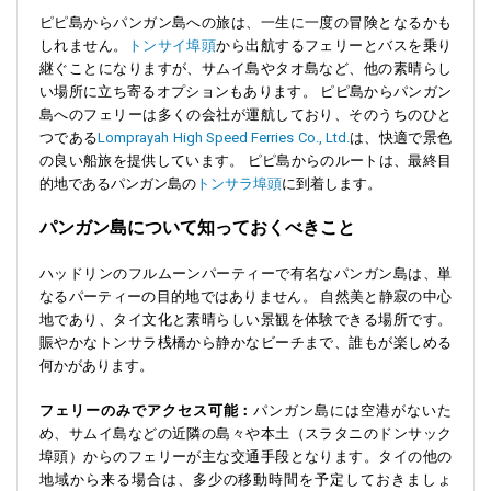
ピピ島からパンガン島への旅は、一生に一度の冒険となるかも
しれません。
トンサイ埠頭
から出航するフェリーとバスを乗り
継ぐことになりますが、サムイ島やタオ島など、他の素晴らし
い場所に立ち寄るオプションもあります。 ピピ島からパンガン
島へのフェリーは多くの会社が運航しており、そのうちのひと
つである
Lomprayah High Speed Ferries Co., Ltd.
は、快適で景色
の良い船旅を提供しています。 ピピ島からのルートは、最終目
的地であるパンガン島の
トンサラ埠頭
に到着します。
パンガン島について知っておくべきこと
ハッドリンのフルムーンパーティーで有名なパンガン島は、単
なるパーティーの目的地ではありません。 自然美と静寂の中心
地であり、タイ文化と素晴らしい景観を体験できる場所です。
賑やかなトンサラ桟橋から静かなビーチまで、誰もが楽しめる
何かがあります。
フェリーのみでアクセス可能：
パンガン島には空港がないた
め、サムイ島などの近隣の島々や本土（スラタニのドンサック
埠頭）からのフェリーが主な交通手段となります。タイの他の
地域から来る場合は、多少の移動時間を予定しておきましょ