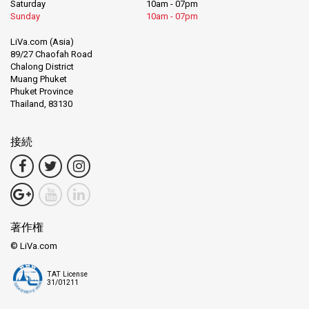
Saturday
10am - 07pm
Sunday
10am - 07pm
LiVa.com (Asia)
89/27 Chaofah Road
Chalong District
Muang Phuket
Phuket Province
Thailand, 83130
接続
著作権
© LiVa.com
TAT License
31/01211