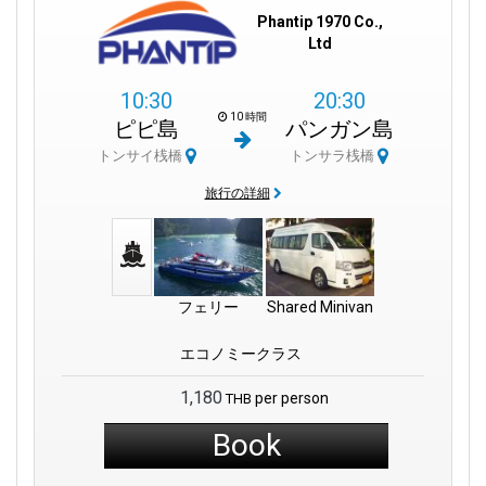
Phantip 1970 Co.,
Ltd
10:30
20:30
10 時間
ピピ島
パンガン島
トンサイ桟橋
トンサラ桟橋
旅行の詳細
フェリー
Shared Minivan
エコノミークラス
1,180
per person
THB
Book