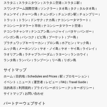
スラタニ
スラタニタウン
スラタニ空港
スラタニ駅
スワンナプーム国際空港
ソンクラー
タオ島
タク
タルタオ島
チェンマイ
チャーン島
チュンポン
チュンポン駅
チョンブリー
トラット
トラン
ドンサク
ナカ島
ナコンシータマラート
ナコンシータマラート市街
ナコンシータマラート空港
ナコンラチャシマ
ナンユアン島
ハジャイ
パタヤ
パンガー
パンガン島
バンコク
ピピ島
プーケット
プー島
プラチュワップキーリーカン
ブロン島
ホアヒン
マック島
ムック島
メーホンソン
ヤオ・ノイ島
ヤオ・ヤイ島
ライレイ
ラオリアン島
ラチャプラパーダム
ラヨーン
ランカウイ
ランタ島
ランパン
ランプーン
リペ島
リボン島
サイトマップ
ホーム
目的地
Schedules and Prices
駅
プロモーション
イベント
ニュース
運営者
レビュー
FAQ
Travel Guide
法的表示
利用規約
プライバシーポリシー
クッキーポリシー
サイトマップ
お問い合わせ
パートナーウェブサイト