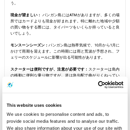
う。
現金が望ましい：
パンガン島にはATMがありますが、多くの場
所ではカードよりも現金が好まれます。特に離れた地域や少額
の買い物をする際には、タイバーツをいくらか持っていると良
いでしょう。
モンスーンシーズン：
パンガン島は熱帯気候で、10月から1月に
かけて雨期を迎えます。この時期には雨と荒波が予想され、フ
ェリーのスケジュールに影響が出る可能性があります。
スクーターは便利ですが、注意が必要です：
スクーターは島内
の移動に便利な乗り物ですが、道は急勾配で曲がりくねってい
ることがあります。運転に慣れていない場合や雨の日は特に注
意して運転してください。
パンガン島とその周辺でできること
This website uses cookies
ハッドリンの感動的なフルムーンパーティーに参加したり、静
We use cookies to personalise content and ads, to
かなメーハートを探索したり、パンガン島ではさまざまな体験
provide social media features and to analyse our traffic.
ができます。スラタニ駅を訪れて地元の生活を垣間見たり、サ
We also share information about your use of our site with
ムイ島からフェリーに乗って息をのむような海の景色を眺めた