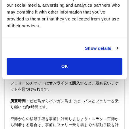
our social media, advertising and analytics partners who
り。素晴らしいダイビングスポットとして知られるタオ島な
ど、周辺の観光スポットも見逃せません。
may combine it with other information that you’ve
provided to them or that they’ve collected from your use
ピピ島からパンガン島への旅は、タオ島やサムイ島に立ち寄る
of their services.
こともでき、タイの島々を満喫できる旅です。 それぞれの島に
は独特の魅力があり、賑やかなフルムーンパーティーからメー
ハートの静かなビーチまで、さまざまな楽しみがあります。 活
気あふれるスラタニ駅からパンガン島の静かなビーチまで、こ
Show details
の旅はタイの島の美しさを他に類を見ないほど堪能できる旅で
す。
OK
リバ・ヒント
フェリーのチケットは
オンラインで購入
すると、最も安いチケ
ットを見つけられます。
所要時間：
ピピ島からパンガン島までは、バスとフェリーを乗
り継いで約8時間です。
空港からの移動手段を事前に計画しましょう：スラタニ空港か
ら到着する場合は、事前にフェリー乗り場までの移動手段を計