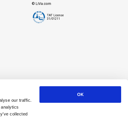
© LiVa.com
TAT License
31/01211
OK
yse our traffic.
 analytics
y’ve collected