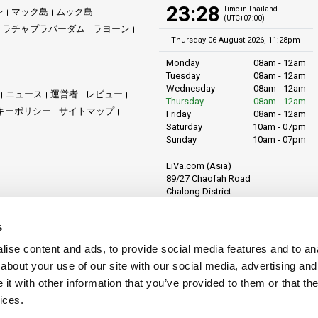
23:28
Time in Thailand
ン
マック島
ムック島
(UTC+07:00)
ラチャプラパーダム
ラヨーン
Thursday 06 August 2026, 11:28pm
Monday
08am - 12am
Tuesday
08am - 12am
Wednesday
08am - 12am
ニュース
運営者
レビュー
Thursday
08am - 12am
キーポリシー
サイトマップ
Friday
08am - 12am
Saturday
10am - 07pm
Sunday
10am - 07pm
LiVa.com (Asia)
89/27 Chaofah Road
Chalong District
Muang Phuket
Phuket Province
s
Thailand, 83130
ise content and ads, to provide social media features and to anal
about your use of our site with our social media, advertising and
t with other information that you’ve provided to them or that the
ices.