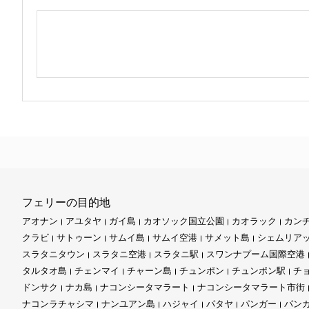
フェリーの目的地
アオナン
アユタヤ
ガイ島
カオソック国立公園
カオラック
カン
クラビ
サトゥーン
サムイ島
サムイ空港
サメット島
シェムリア
スラタニタウン
スラタニ空港
スラタニ駅
スワンナプーム国際空港
タルタオ島
チェンマイ
チャーン島
チュンポン
チュンポン駅
チ
ドンサク
ナカ島
ナコンシータマラート
ナコンシータマラート市街
ナコンラチャシマ
ナンユアン島
ハジャイ
パタヤ
パンガー
パン