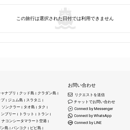
この旅行は選択された日付では利用できません
お問い合わせ
チャナブリ
クッド島
クラダン島
リクエストを送信
ップ
ジュム島
スラタニ
チャットでお問い合わせ
ソンクラー
タオ島
タク
Connect by Messenger
ョンブリー
トラット
トラン
Connect by WhatsApp
ナコンシータマラート空港
Connect by LINE
ガン島
バンコク
ピピ島