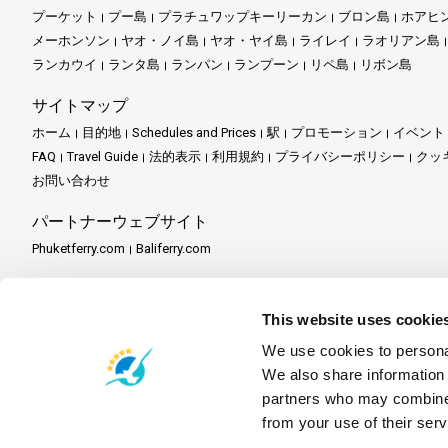
プーケット
プー島
プラチュワップキーリーカン
ブロン島
ホアヒ
メーホンソン
ヤオ・ノイ島
ヤオ・ヤイ島
ライレイ
ラオリアン島
ランカウイ
ランタ島
ランパン
ランプーン
リペ島
リボン島
サイトマップ
ホーム
目的地
Schedules and Prices
駅
プロモーション
イベント
FAQ
Travel Guide
法的表示
利用規約
プライバシーポリシー
クッ
お問い合わせ
パートナーウェブサイト
Phuketferry.com
Baliferry.com
パートナーサービス
パートナーセンター
パートナーになる
Travel Agent Program
This website uses cookie
We use cookies to personal
We also share information 
partners who may combine i
from your use of their serv