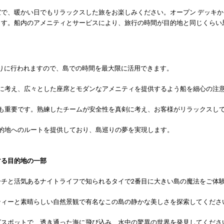
室で、暖かい日でもリラックスした旅をお楽しみください。オープン デッキ
ます。船内のアメニティとサービスにより、旅行の時間が目的地と同じくらい
おりに行われますので、島での時間を最大限に活用できます。
に考え、広々とした座席とモダンなアメニティを提供するよう船を細心の注
も重要です。熟練したチームが安全性を真剣に考え、お客様がリラックスし
的地へのルートを提供しており、島巡りの夢を実現します。
する目的地の一部
ーチと活気あるナイトライフで知られるタイで2番目に大きい島の魔法をご体
ティーと素晴らしい自然景観で有名なこの島の静かな美しさを探索してくださ
グスポットで、透き通った海に飛び込み、水中の驚異の世界を発見してくださ