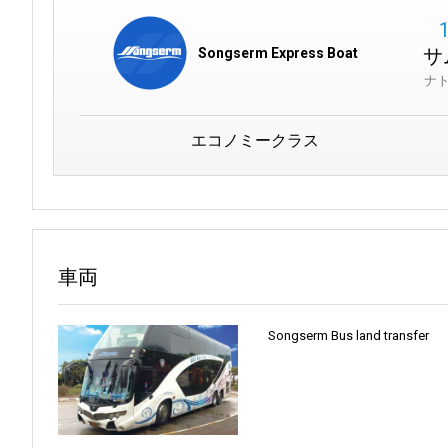
アンダマン海国立公園を訪れることは、まるで熱帯の楽園に足
サ
Songserm Express Boat
たちを間近に見ることができます。ハイキングコースを歩けば、
ナ
シュノーケリングでは、多様な水生生物が群生する色鮮やかなサ
洋公園には、どちらも揃っています。自然愛好家にもスリルを求
エコノミークラス
旅行者の皆様は、Eチケットがご予定と一致していることを確認
タラート・カセートは、バスや列車に乗るだけの場所ではあり
真の精神を体現しています。
「善良な人々の街」
と呼ばれるこの
車両
知っておくと良いこと:
タピ川
が近くにあり、景色を楽しむボートツアーに最適です。
Songserm Bus land transfer
スラタニは人々から愛情を込めて
「善良な人々の街」
と呼ばれて
シティ・ピラー・シュラインの歴史的な美しさは必見です。