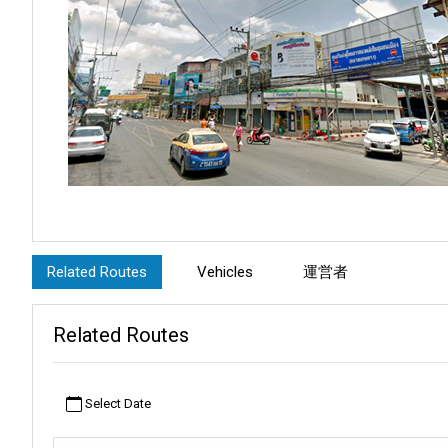
周辺地域には、夢のようなビーチの傍らに堂々とした石灰岩の
Related Routes
価値のある場所をいくつかご紹介しましょう。
Vehicles
運営者
アンダマン海の真珠」として知られるプーケットは、独特な体
Related Routes
のコントラストが際立つ場所です。
カオラックは素晴らしい森林の景色で魅了し、タイ湾に面したラ
Select Date
ここは素晴らしい島々への主な玄関口です。ここからサムイ島
しみがあります。