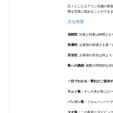
広々としたエアコン完備の客
間を写真に収めることができ
主な特徴:
信頼性
: 出発と到着は時間ど
快適性:
お客様の快適さを第一
安全性:
お客様の安全は何より
島への接続:
複数の理想的な目
一目でわかる：弊社がご提供
サムイ島：
ヤシの木が並ぶビ
パンガン島
：フルムーンパー
タオ島：
この有名なダイビン