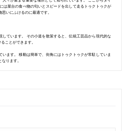
、人々が集まる重要な場所として知られています。 ここからタイ
りには屋台の食べ物の匂いとスピードを出して走るトゥクトゥクが
物思いにふけるのに最適です。
現しています。 その小道を散策すると、伝統工芸品から現代的な
けることができます。
ています。 移動は簡単で、街角にはトゥクトゥクが常駐していま
となります。
でおり、海中生物の姿をはっきりと見ることができます。訪れる
出会えることでしょう。歴史的な美しさと現代的なショッピング
スポットです。
ずのビーチから有名なフルムーンパーティーまで、さまざまな楽