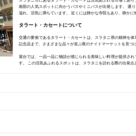
スラタニ市にあるタラート・カセートは活気あふれる市場であり
南部の人気スポットに向かうバスやミニバスが出発します。 通
溢れ、活気に満ちています。 近くには静かな寺院もあり、静かに
タラート・カセートについて
交通の要衝であるタラート・カセートは、スラタニ県の精神を体
記念品まで、さまざまな品々が並ぶ夜のナイトマーケットを見つ
屋台では、一品一品に物語が感じられる美味しい料理が提供され
す。 この活気あふれるスポットは、スラタニを訪れる際の出発点
地形がそびえ立つ、息をのむような風景が広がっています。海は驚くほど澄ん
験の織りなす場所です。活気あふれる市場を探索すれば、さまざまな楽しみに
ノーンには素晴らしい温泉があります。チュンポンはタイ南部の特別な海岸
、タオ島、パンガン島に行くことができます。どの島にも魅力があり、手つか