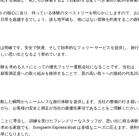
別化する側面と、私たちが探索するようお勧めする驚くべき場所の配列を探索
ボートの核心に迫り、待っている体験のタペストリーを明らかにしますので、
は日常を超越するでしょう。波も地平線も、他にはない冒険を約束するこの探
s Boat の使命は明確です。安全で快適、そして効率的なフェリー サービスを提
楽しい思い出となるよう努めています。
体験を求める人々にとっての優先フェリー運航会社になることです。当社は、
と顧客満足度への取り組みを維持することで、質の高い島々への接続の代名詞
s Boat は、乗船した瞬間からシームレスな旅行体験を提供します。当社の整備
ながら、お客様の安全と満足が当社の最優先事項であることをご理解ください
ることに専念し、訓練を受けたフレンドリーなスタッフが、思い出に残る体験
める家族でも、Songserm Express Boat は多様なニーズに応えま
簡単になりました。