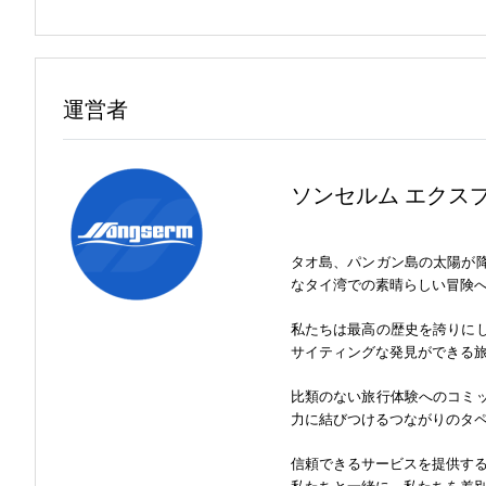
楽園の島、
サムイ島
は日帰り旅行が可能です。
自然愛好家には、
カオソック国立公園
は必見です。
運営者
ソンセルム エクス
タオ島、パンガン島の太陽が
なタイ湾での素晴らしい冒険
私たちは最高の歴史を誇りに
サイティングな発見ができる
比類のない旅行体験へのコミ
力に結びつけるつながりのタ
信頼できるサービスを提供す