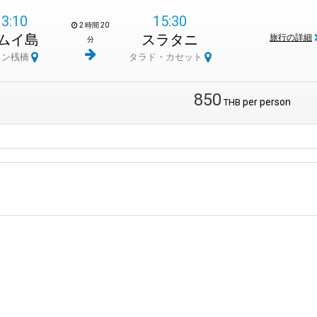
13:10
15:30
を踏み入れるようなものです。この公園は、冒険とリラックスを同時に楽しめ
2 時間 20
ムイ島
スラタニ
公園の息を呑むような美しさを一望できるパノラマビューポイントにたどり
旅行の詳細
分
トン桟橋
タラド・カセット
ンゴ礁の水中世界が姿を現します。静かなビーチをお探しですか?それとも
める方にも、最高のスポットです。
850
per person
THB
し、タラート・カセートに早めにお越しください。ここからの旅はスムーズで
ません。語られるのを待っている物語に満ちた場所です。活気あふれる通りに
場所は、タイ南部の多くの旅の始まりです。
います。