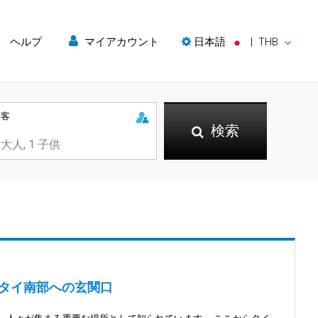
ヘルプ
マイアカウント
日本語
|
THB
乗客
検索
:タイ南部への玄関口