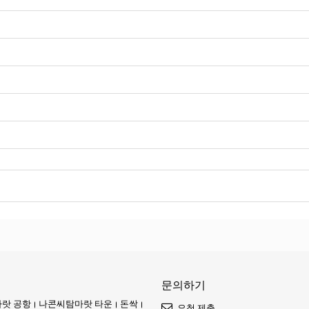
문의하기
랏 공항
나콘씨탐마랏 타운
돈싹
요청 제출