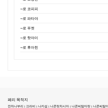
~로 코피피
~로 파타야
~로 푸켓
~로 핫야이
~로 후아힌
페리 목적지
깐차나부리
끄라비
나카섬
나콘랏차시마
나콘씨탐마랏
나콘씨탐마