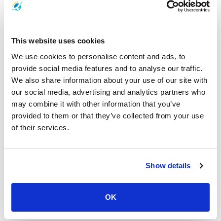
숨이 멎을 정도로 아름답습니다.
This website uses cookies
We use cookies to personalise content and ads, to
provide social media features and to analyse our traffic.
간략히 읽기
We also share information about your use of our site with
our social media, advertising and analytics partners who
may combine it with other information that you’ve
provided to them or that they’ve collected from your use
of their services.
프로모션 딜
Show details
OK