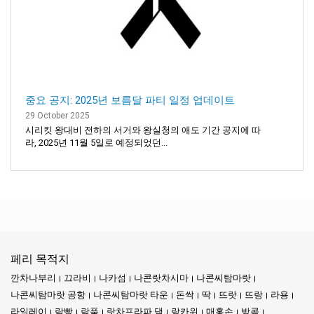
중요 공지: 2025년 보름달 파티 일정 업데이트
29 October 2025
시리킷 왕대비 전하의 서거와 왕실청의 애도 기간 공지에 따
라, 2025년 11월 5일로 예정되었던...
페리 목적지
깐차나부리
끄라비
나카섬
나콘랏차시마
나콘씨탐마랏
나콘씨탐마랏 공항
나콘씨탐마랏 타운
돈싹
딱
뜨랏
뜨랑
라용
라일레이
람빵
람품
랏차프라파 댐
랑카위
매홍손
방콕