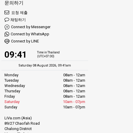
문의하기
요청 제출
채팅하기
Connect by Messenger
Connect by WhatsApp
Connect by LINE
09:41
Time in Thailand
(UTC+07:00)
Saturday 08 August 2026, 09:41am
Monday
08am - 12am
Tuesday
08am - 12am
Wednesday
08am - 12am
Thursday
08am - 12am
Friday
08am - 12am
Saturday
10am - 07pm
Sunday
10am - 07pm
LiVa.com (Asia)
89/27 Chaofah Road
Chalong District