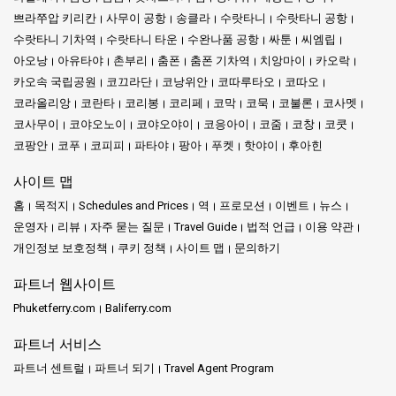
쁘라쭈압 키리칸
사무이 공항
송클라
수랏타니
수랏타니 공항
수랏타니 기차역
수랏타니 타운
수완나품 공항
싸툰
씨엠립
아오낭
아유타야
촌부리
춤폰
춤폰 기차역
치앙마이
카오락
카오속 국립공원
코끄라단
코낭위안
코따루타오
코따오
코라올리앙
코란타
코리봉
코리페
코막
코묵
코불론
코사멧
코사무이
코야오노이
코야오야이
코응아이
코줌
코창
코쿳
코팡안
코푸
코피피
파타야
팡아
푸켓
핫야이
후아힌
사이트 맵
홈
목적지
Schedules and Prices
역
프로모션
이벤트
뉴스
운영자
리뷰
자주 묻는 질문
Travel Guide
법적 언급
이용 약관
개인정보 보호정책
쿠키 정책
사이트 맵
문의하기
파트너 웹사이트
Phuketferry.com
Baliferry.com
파트너 서비스
파트너 센트럴
파트너 되기
Travel Agent Program