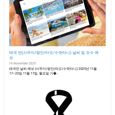
태국 만(사무이/팡안/타오/수랏타니) 날씨 및 조수 예
보
16 November 2025
태국만 날씨 예보 (사무이/팡안/따오/수랏타니) 2025년 11월
17–23일 11월 17일, 월요일 기�...