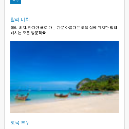
부두
찰리 비치
찰리 비치: 안다만 해로 가는 관문 아름다운 코묵 섬에 위치한 찰리
비치는 모든 방문객�...
코묵 부두