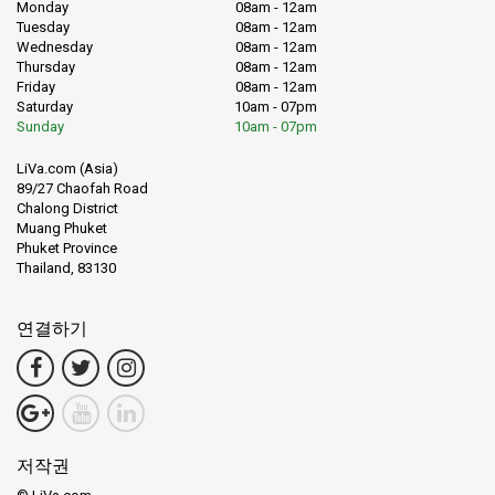
Monday
08am - 12am
Tuesday
08am - 12am
Wednesday
08am - 12am
Thursday
08am - 12am
Friday
08am - 12am
Saturday
10am - 07pm
Sunday
10am - 07pm
LiVa.com (Asia)
89/27 Chaofah Road
Chalong District
Muang Phuket
Phuket Province
Thailand, 83130
연결하기
저작권