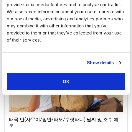
provide social media features and to analyse our traffic.
We also share information about your use of our site with
중요 공지: 2025년 보름달 파티 일정 업데이트
our social media, advertising and analytics partners who
may combine it with other information that you’ve
29 October 2025
provided to them or that they’ve collected from your use
모든 위치
of their services.
General, Weather, Announcement
Show details
OK
태국 만(사무이/팡안/타오/수랏타니) 날씨 및 조수 예
보