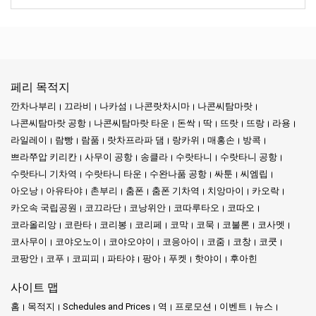
페리 목적지
깐차나부리
끄라비
나카섬
나콘랏차시마
나콘씨탐마랏
나콘씨탐마랏 공항
나콘씨탐마랏 타운
돈싹
딱
뜨랏
뜨랑
라용
라일레이
람빵
람품
랏차프라파 댐
랑카위
매홍손
방콕
쁘라쭈압 키리칸
사무이 공항
송클라
수랏타니
수랏타니 공항
수랏타니 기차역
수랏타니 타운
수완나품 공항
싸툰
씨엠립
아오낭
아유타야
촌부리
춤폰
춤폰 기차역
치앙마이
카오락
카오속 국립공원
코끄라단
코낭위안
코따루타오
코따오
코라올리앙
코란타
코리봉
코리페
코막
코묵
코불론
코사멧
코사무이
코야오노이
코야오야이
코응아이
코줌
코창
코쿳
코팡안
코푸
코피피
파타야
팡아
푸켓
핫야이
후아힌
사이트 맵
홈
목적지
Schedules and Prices
역
프로모션
이벤트
뉴스