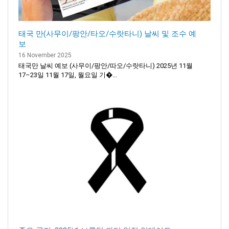
태국 만(사무이/팡안/타오/수랏타니) 날씨 및 조수 예
보
16 November 2025
태국만 날씨 예보 (사무이/팡안/따오/수랏타니) 2025년 11월
17–23일 11월 17일, 월요일 기�...