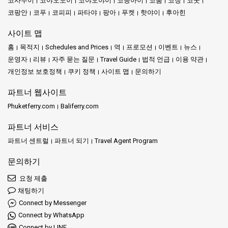
코사무이
코야오노이
코야오야이
코응아이
코줌
코창
코쿳
코팡안
코푸
코피피
파타야
팡아
푸켓
핫야이
후아힌
사이트 맵
홈
목적지
Schedules and Prices
역
프로모션
이벤트
뉴스
운영자
리뷰
자주 묻는 질문
Travel Guide
법적 언급
이용 약관
개인정보 보호정책
쿠키 정책
사이트 맵
문의하기
파트너 웹사이트
Phuketferry.com
Baliferry.com
파트너 서비스
파트너 센트럴
파트너 되기
Travel Agent Program
문의하기
요청 제출
채팅하기
Connect by Messenger
Connect by WhatsApp
Connect by LINE