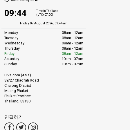
09:44
Time in Thailand
(UTC+07:00)
Friday 07 August 2026, 09:44am
Monday
08am - 12am
Tuesday
08am - 12am
Wednesday
08am - 12am
Thursday
08am - 12am
Friday
08am - 12am
Saturday
10am - 07pm
Sunday
10am - 07pm
LiVa.com (Asia)
89/27 Chaofah Road
Chalong District
Muang Phuket
Phuket Province
Thailand, 83130
연결하기