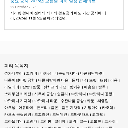
중요 공지: 2025년 보름달 파티 일정 업데이트
29 October 2025
시리킷 왕대비 전하의 서거와 왕실청의 애도 기간 공지에 따
라, 2025년 11월 5일로 예정되었던...
페리 목적지
깐차나부리
끄라비
나카섬
나콘랏차시마
나콘씨탐마랏
나콘씨탐마랏 공항
나콘씨탐마랏 타운
돈싹
딱
뜨랏
뜨랑
라용
라일레이
람빵
람품
랏차프라파 댐
랑카위
매홍손
방콕
쁘라쭈압 키리칸
사무이 공항
송클라
수랏타니
수랏타니 공항
수랏타니 기차역
수랏타니 타운
수완나품 공항
싸툰
씨엠립
아오낭
아유타야
촌부리
춤폰
춤폰 기차역
치앙마이
카오락
카오속 국립공원
코끄라단
코낭위안
코따루타오
코따오
코라올리앙
코란타
코리봉
코리페
코막
코묵
코불론
코사멧