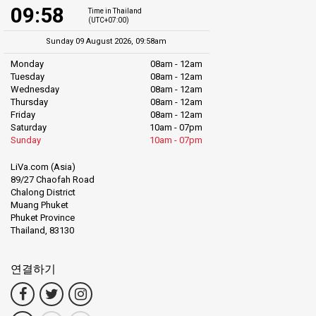
09:58
Time in Thailand
(UTC+07:00)
Sunday 09 August 2026, 09:58am
Monday
08am - 12am
Tuesday
08am - 12am
Wednesday
08am - 12am
Thursday
08am - 12am
Friday
08am - 12am
Saturday
10am - 07pm
Sunday
10am - 07pm
LiVa.com (Asia)
89/27 Chaofah Road
Chalong District
Muang Phuket
Phuket Province
Thailand, 83130
연결하기