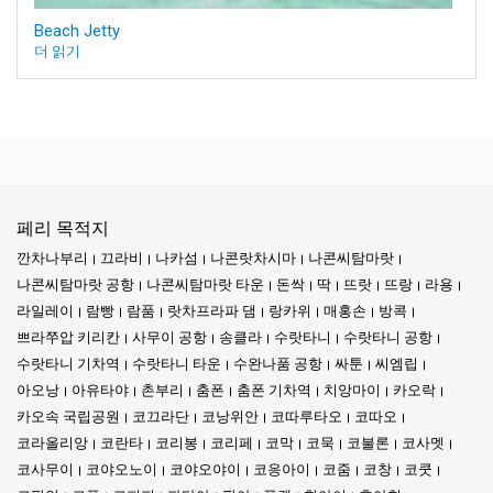
Beach Jetty
더 읽기
페리 목적지
깐차나부리
끄라비
나카섬
나콘랏차시마
나콘씨탐마랏
나콘씨탐마랏 공항
나콘씨탐마랏 타운
돈싹
딱
뜨랏
뜨랑
라용
라일레이
람빵
람품
랏차프라파 댐
랑카위
매홍손
방콕
쁘라쭈압 키리칸
사무이 공항
송클라
수랏타니
수랏타니 공항
수랏타니 기차역
수랏타니 타운
수완나품 공항
싸툰
씨엠립
아오낭
아유타야
촌부리
춤폰
춤폰 기차역
치앙마이
카오락
카오속 국립공원
코끄라단
코낭위안
코따루타오
코따오
코라올리앙
코란타
코리봉
코리페
코막
코묵
코불론
코사멧
코사무이
코야오노이
코야오야이
코응아이
코줌
코창
코쿳