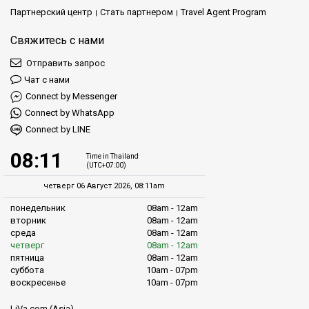
Партнерский центр
Стать партнером
Travel Agent Program
Свяжитесь с нами
Отправить запрос
Чат с нами
Connect by Messenger
Connect by WhatsApp
Connect by LINE
08:11
Time in Thailand
(UTC+07:00)
четверг 06 Август 2026, 08:11am
понедельник
08am - 12am
вторник
08am - 12am
среда
08am - 12am
четверг
08am - 12am
пятница
08am - 12am
суббота
10am - 07pm
воскресенье
10am - 07pm
LiVa.com (Asia)