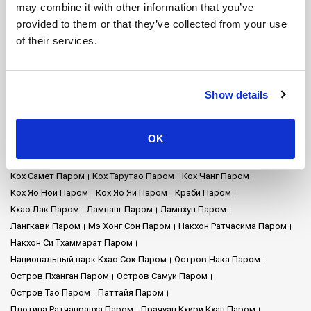
may combine it with other information that you’ve
Аэропорт Самуи Паром
Аэропорт Суварнабхуми Паром
provided to them or that they’ve collected from your use
Аэропорт Сураттхани Паром
Аюттхая Паром
Бангкок Паром
of their services.
Город Накхон Си Тхаммарат Паром
Город Сураттхани Паром
Донсак Паром
Железнодорожная станция Чумпхон Паром
Железнодорожный вокзал Сураттхани Паром
Канчанабури Паром
Кох Булон Паром
Кох Джум Паром
Show details
Кох Крадан Паром
Кох Куд Паром
Кох Ланта Паром
Кох Лаолианг Паром
Кох Либонг Паром
Кох Липе Паром
OK
Кох Мак Паром
Кох Мук Паром
Кох Нанг Юань Паром
Кох Нгай Паром
Кох Пу Паром
Кох Пхи Пхи Паром
Кох Самет Паром
Кох Тарутао Паром
Кох Чанг Паром
Кох Яо Ной Паром
Кох Яо Яй Паром
Краби Паром
Кхао Лак Паром
Лампанг Паром
Лампхун Паром
Лангкави Паром
Мэ Хонг Сон Паром
Накхон Ратчасима Паром
Накхон Си Тхаммарат Паром
Национальный парк Кхао Сок Паром
Остров Нака Паром
Остров Пханган Паром
Остров Самуи Паром
Остров Тао Паром
Паттайя Паром
Плотина Ратчапрапха Паром
Прачуап Кхири Кхан Паром