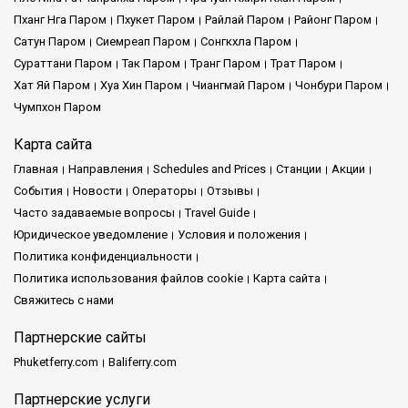
Пханг Нга Паром
Пхукет Паром
Райлай Паром
Районг Паром
Сатун Паром
Сиемреап Паром
Сонгкхла Паром
Сураттани Паром
Так Паром
Транг Паром
Трат Паром
Хат Яй Паром
Хуа Хин Паром
Чиангмай Паром
Чонбури Паром
Чумпхон Паром
Карта сайта
Главная
Направления
Schedules and Prices
Cтанции
Акции
События
Новости
Операторы
Отзывы
Часто задаваемые вопросы
Travel Guide
Юридическое уведомление
Условия и положения
Политика конфиденциальности
Политика использования файлов cookie
Карта сайта
Свяжитесь с нами
Партнерские сайты
Phuketferry.com
Baliferry.com
Партнерские услуги