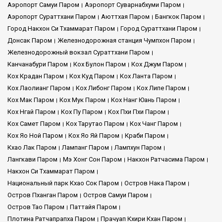
Аэропорт Самуи Паром
Аэропорт Суварнабхуми Паром
Аэропорт Сураттхани Паром
Аюттхая Паром
Бангкок Паром
Город Накхон Си Тхаммарат Паром
Город Сураттхани Паром
Донсак Паром
Железнодорожная станция Чумпхон Паром
Железнодорожный вокзал Сураттхани Паром
Канчанабури Паром
Кох Булон Паром
Кох Джум Паром
Кох Крадан Паром
Кох Куд Паром
Кох Ланта Паром
Кох Лаолианг Паром
Кох Либонг Паром
Кох Липе Паром
Кох Мак Паром
Кох Мук Паром
Кох Нанг Юань Паром
Кох Нгай Паром
Кох Пу Паром
Кох Пхи Пхи Паром
Кох Самет Паром
Кох Тарутао Паром
Кох Чанг Паром
Кох Яо Ной Паром
Кох Яо Яй Паром
Краби Паром
Кхао Лак Паром
Лампанг Паром
Лампхун Паром
Лангкави Паром
Мэ Хонг Сон Паром
Накхон Ратчасима Паром
Накхон Си Тхаммарат Паром
Национальный парк Кхао Сок Паром
Остров Нака Паром
Остров Пханган Паром
Остров Самуи Паром
Остров Тао Паром
Паттайя Паром
Плотина Ратчапрапха Паром
Прачуап Кхири Кхан Паром