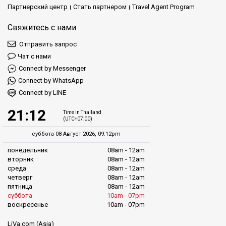
Партнерский центр
Стать партнером
Travel Agent Program
Свяжитесь с нами
Отправить запрос
Чат с нами
Connect by Messenger
Connect by WhatsApp
Connect by LINE
21:12
Time in Thailand
(UTC+07:00)
суббота 08 Август 2026, 09:12pm
понедельник
08am - 12am
вторник
08am - 12am
среда
08am - 12am
четверг
08am - 12am
пятница
08am - 12am
суббота
10am - 07pm
воскресенье
10am - 07pm
LiVa.com (Asia)