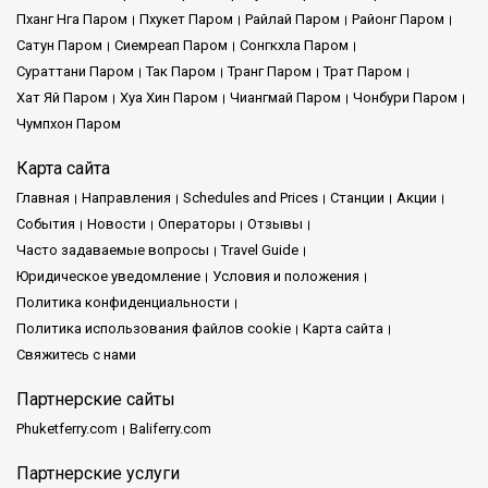
Пханг Нга Паром
Пхукет Паром
Райлай Паром
Районг Паром
Сатун Паром
Сиемреап Паром
Сонгкхла Паром
Сураттани Паром
Так Паром
Транг Паром
Трат Паром
Хат Яй Паром
Хуа Хин Паром
Чиангмай Паром
Чонбури Паром
Чумпхон Паром
Карта сайта
Главная
Направления
Schedules and Prices
Cтанции
Акции
События
Новости
Операторы
Отзывы
Часто задаваемые вопросы
Travel Guide
Юридическое уведомление
Условия и положения
Политика конфиденциальности
Политика использования файлов cookie
Карта сайта
Свяжитесь с нами
Партнерские сайты
Phuketferry.com
Baliferry.com
Партнерские услуги